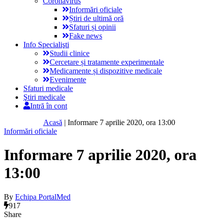
Coronavirus
Informări oficiale
Știri de ultimă oră
Sfaturi și opinii
Fake news
Info Specialişti
Studii clinice
Cercetare și tratamente experimentale
Medicamente și dispozitive medicale
Evenimente
Sfaturi medicale
Ştiri medicale
Intră în cont
Acasă
|
Informare 7 aprilie 2020, ora 13:00
Informări oficiale
Informare 7 aprilie 2020, ora
13:00
By
Echipa PortalMed
917
Share