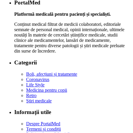
PortalMed
Platformă medicală pentru pacienți și specialiști.
Conținut medical filtrat de medicii colaboratori, editoriale
semnate de personal medical, opinii internaționale, ultimele
noutăți în materie de cercetări științifice medicale, studii
clinice ale medicamentelor, lansări de medicamente,
tratamente pentru diverse patologii și știri medicale preluate
din surse de încredere.
Categorii
Boli, afecțiuni și tratamente
Coronavirus
Life Style
Medicina pentru copii
Retro
Ştiri medicale
Informaţii utile
Despre PortalMed
Termeni și condiții