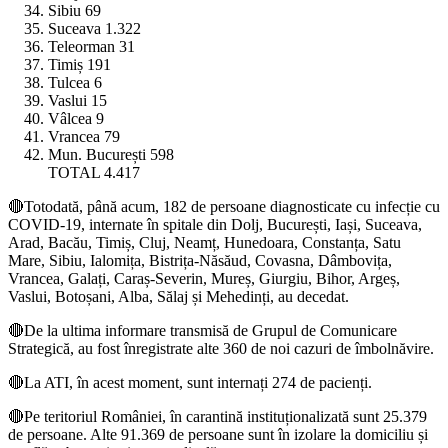
Sibiu 69
Suceava 1.322
Teleorman 31
Timiș 191
Tulcea 6
Vaslui 15
Vâlcea 9
Vrancea 79
Mun. București 598
TOTAL 4.417
🔴Totodată, până acum, 182 de persoane diagnosticate cu infecție cu
COVID-19, internate în spitale din Dolj, București, Iași, Suceava,
Arad, Bacău, Timiș, Cluj, Neamț, Hunedoara, Constanța, Satu
Mare, Sibiu, Ialomița, Bistrița-Năsăud, Covasna, Dâmbovița,
Vrancea, Galați, Caraș-Severin, Mureș, Giurgiu, Bihor, Argeș,
Vaslui, Botoșani, Alba, Sălaj și Mehedinți, au decedat.
🔴De la ultima informare transmisă de Grupul de Comunicare
Strategică, au fost înregistrate alte 360 de noi cazuri de îmbolnăvire.
🔴La ATI, în acest moment, sunt internați 274 de pacienți.
🔴Pe teritoriul României, în carantină instituționalizată sunt 25.379
de persoane. Alte 91.369 de persoane sunt în izolare la domiciliu și