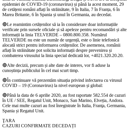
epidemiei de COVID-19 (coronavirus) și până la acest moment, 29
de cetățeni români aflați în străinătate, 9 în Italia, 7 în Franța, 6 în
Marea Britanie, 6 în Spania și unul în Germania, au decedat.
🔴Le reamintim cetățenilor să ia în considerare doar informațiile
verificate prin sursele oficiale și să apeleze pentru recomandări și alte
informații la linia TELVERDE – 0800.800.358. Numărul
TELVERDE nu este un număr de urgență, este o linie telefonică
alocată strict pentru informarea cetățenilor. De asemenea, românii
aflați în străinătate pot solicita informații despre prevenirea și
combaterea virusului la linia special dedicată lor, +4021.320.20.20.
🔴Alte decizii, precum și alte date de interes, vor fi aduse la
cunoștința publicului în cel mai scurt timp.
🔴În continuare vă prezentăm situația privind infectarea cu virusul
COVID – 19 (Coronavirus) la nivel european și global:
🔴Până la data de 6 aprilie 2020, au fost raportate 582.554 de cazuri
în UE / SEE, Regatul Unit, Monaco, San Marino, Elveția, Andora.
Cele mai multe cazuri au fost înregistrate în Italia, Franţa, Germania,
Spania și Regatul Unit.
ŢARA
CAZURI CONFIRMATE DECEDAȚI