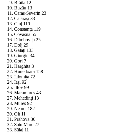
Brăila 12
Buzău 13
Caraș-Severin 23
Călărași 33
Cluj 119
Constanța 119
Covasna 55
Dâmbovița 25
Dolj 29
Galați 133
Giurgiu 34
Gorj 7
Harghita 3
Hunedoara 158
Ialomița 72
Iași 92
Ilfov 99
Maramureș 43
Mehedinți 13
Mureș 92
Neamț 182
Olt 11
Prahova 36
Satu Mare 27
Sălaj 11