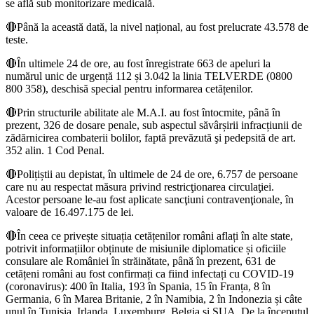
se află sub monitorizare medicală.
🔴Până la această dată, la nivel național, au fost prelucrate 43.578 de
teste.
🔴În ultimele 24 de ore, au fost înregistrate 663 de apeluri la
numărul unic de urgență 112 și 3.042 la linia TELVERDE (0800
800 358), deschisă special pentru informarea cetățenilor.
🔴Prin structurile abilitate ale M.A.I. au fost întocmite, până în
prezent, 326 de dosare penale, sub aspectul săvârșirii infracțiunii de
zădărnicirea combaterii bolilor, faptă prevăzută şi pedepsită de art.
352 alin. 1 Cod Penal.
🔴Polițiștii au depistat, în ultimele de 24 de ore, 6.757 de persoane
care nu au respectat măsura privind restricţionarea circulaţiei.
Acestor persoane le-au fost aplicate sancţiuni contravenţionale, în
valoare de 16.497.175 de lei.
🔴În ceea ce privește situația cetățenilor români aflați în alte state,
potrivit informațiilor obținute de misiunile diplomatice și oficiile
consulare ale României în străinătate, până în prezent, 631 de
cetățeni români au fost confirmați ca fiind infectați cu COVID-19
(coronavirus): 400 în Italia, 193 în Spania, 15 în Franța, 8 în
Germania, 6 în Marea Britanie, 2 în Namibia, 2 în Indonezia și câte
unul în Tunisia, Irlanda, Luxemburg, Belgia și SUA. De la începutul