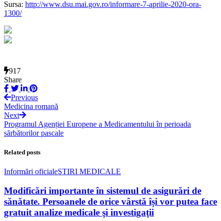
Sursa:
http://www.dsu.mai.gov.ro/informare-7-aprilie-2020-ora-
1300/
917
Share
Previous
Medicina romană
Next
Programul Agenției Europene a Medicamentului în perioada
sărbătorilor pascale
Related posts
Informări oficiale
ŞTIRI MEDICALE
Modificări importante în sistemul de asigurări de
sănătate. Persoanele de orice vârstă își vor putea face
gratuit analize medicale şi investigaţii