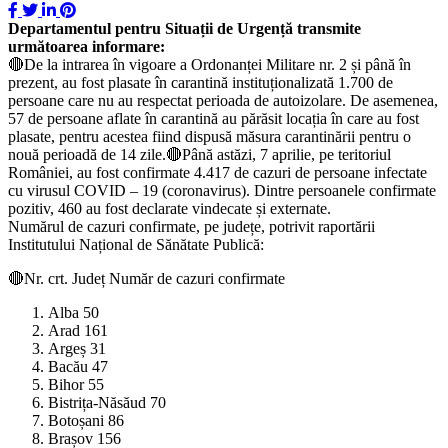
Departamentul pentru Situații de Urgență transmite
următoarea informare:
🔴De la intrarea în vigoare a Ordonanței Militare nr. 2 și până în
prezent, au fost plasate în carantină instituționalizată 1.700 de
persoane care nu au respectat perioada de autoizolare. De asemenea,
57 de persoane aflate în carantină au părăsit locația în care au fost
plasate, pentru acestea fiind dispusă măsura carantinării pentru o
nouă perioadă de 14 zile.🔴Până astăzi, 7 aprilie, pe teritoriul
României, au fost confirmate 4.417 de cazuri de persoane infectate
cu virusul COVID – 19 (coronavirus). Dintre persoanele confirmate
pozitiv, 460 au fost declarate vindecate și externate.
Numărul de cazuri confirmate, pe județe, potrivit raportării
Institutului Național de Sănătate Publică:
🔴Nr. crt. Județ Număr de cazuri confirmate
Alba 50
Arad 161
Argeș 31
Bacău 47
Bihor 55
Bistrița-Năsăud 70
Botoșani 86
Brașov 156