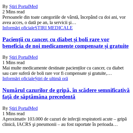
By
Știri PortalMed
2 Mins read
Persoanele din toate categoriile de vârstă, începând cu doi ani, vor
avea acces, o dată pe an, la servicii şi…
Informări oficiale
ŞTIRI MEDICALE
Pacienţii cu cancer, cu diabet şi boli rare vor
beneficia de noi medicamente compensate și gratuite
By
Știri PortalMed
1 Mins read
Mai multe medicamente destinate pacienților cu cancer, cu diabet
sau care suferă de boli rare vor fi compensate și gratuite,…
Informări oficiale
Știri de ultimă oră
Numărul cazurilor de gripă, în scădere semnificativă
faţă de săptămâna precedentă
By
Știri PortalMed
1 Mins read
Aproximativ 103.000 de cazuri de infecţii respiratorii acute – gripă
clinică, IACRS şi pneumonii – au fost raportate în perioada…