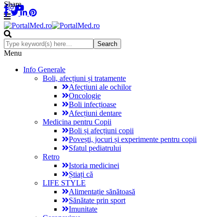
Share
Menu
Info Generale
Boli, afecțiuni și tratamente
Afecțiuni ale ochilor
Oncologie
Boli infecțioase
Afecțiuni dentare
Medicina pentru Copii
Boli și afecțiuni copii
Povești, jocuri și experimente pentru copii
Sfatul pediatrului
Retro
Istoria medicinei
Știați că
LIFE STYLE
Alimentație sănătoasă
Sănătate prin sport
Imunitate