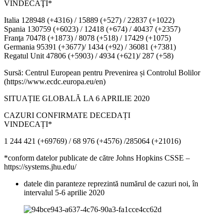
VINDECAŢI*
Italia 128948 (+4316) / 15889 (+527) / 22837 (+1022)
Spania 130759 (+6023) / 12418 (+674) / 40437 (+2357)
Franţa 70478 (+1873) / 8078 (+518) / 17429 (+1075)
Germania 95391 (+3677)/ 1434 (+92) / 36081 (+7381)
Regatul Unit 47806 (+5903) / 4934 (+621)/ 287 (+58)
Sursă: Centrul European pentru Prevenirea și Controlul Bolilor
(https://www.ecdc.europa.eu/en)
SITUAȚIE GLOBALĂ LA 6 APRILIE 2020
CAZURI CONFIRMATE DECEDAȚI
VINDECAȚI*
1 244 421 (+69769) / 68 976 (+4576) /285064 (+21016)
*conform datelor publicate de către Johns Hopkins CSSE –
https://systems.jhu.edu/
datele din paranteze reprezintă numărul de cazuri noi, în
intervalul 5-6 aprilie 2020