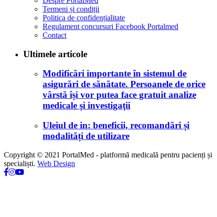
Despre PortalMed
Termeni și condiții
Politica de confidențialitate
Regulament concursuri Facebook Portalmed
Contact
Ultimele articole
Modificări importante în sistemul de
asigurări de sănătate. Persoanele de orice
vârstă își vor putea face gratuit analize
medicale şi investigaţii
Uleiul de in: beneficii, recomandări și
modalități de utilizare
Copyright © 2021 PortalMed - platformă medicală pentru pacienți și
specialiști.
Web Design