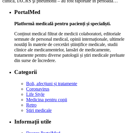
clinică, IACRS şi pneumonii – au fost raportate în perioada…
PortalMed
Platformă medicală pentru pacienți și specialiști.
Conținut medical filtrat de medicii colaboratori, editoriale
semnate de personal medical, opinii internaționale, ultimele
noutăți în materie de cercetări științifice medicale, studii
clinice ale medicamentelor, lansări de medicamente,
tratamente pentru diverse patologii și știri medicale preluate
din surse de încredere.
Categorii
Boli, afecțiuni și tratamente
Coronavirus
Life Style
Medicina pentru copii
Retro
Ştiri medicale
Informaţii utile