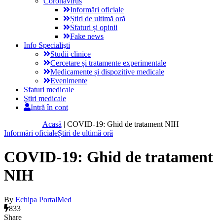
Coronavirus
Informări oficiale
Știri de ultimă oră
Sfaturi și opinii
Fake news
Info Specialişti
Studii clinice
Cercetare și tratamente experimentale
Medicamente și dispozitive medicale
Evenimente
Sfaturi medicale
Ştiri medicale
Intră în cont
Acasă
|
COVID-19: Ghid de tratament NIH
Informări oficiale
Știri de ultimă oră
COVID-19: Ghid de tratament
NIH
By
Echipa PortalMed
833
Share