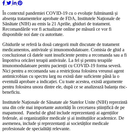
În contextul pandemiei COVID-19 cu o evoluție fulminantă și
absența tratamentelor aprobate de FDA, Institutele Naționale de
Sănătate (NIH) au emis la 21 Aprilie, ghiduri de tratament.
Recomandările vor fi actualizate online pe măsură ce vor fi
disponibile noi date cu autoritate.
Ghidurile se referă la două categorii mult discutate de tratament
medicamentos, antivirale și imunomodulatoare. Comisia de ghid a
concluzionat că datele sunt insuficiente pentru a recomanda sau a fi
împotriva oricărei terapii antivirale. La fel și pentru terapiile
imunomodulatoare pentru pacienții cu COVID-19 forma severă.
Nici pentru a recomanda sau a restricționa folosirea vreunui agent
antimicrobian cu spectru larg nu există date suficiente până la o
eventulă aprobare a indicației. Cu toate acestea, există argumente
pentru folosirea unora dintre ele, după ce se analizează balanța risc-
beneficiu.
Institutele Naționale de Sănatate ale Statelor Unite (NIH) reprezintă
una din cele mai importante autorități în cercetarea științifică de pe
mapamond. Panelul de ghid include reprezentanți ai agențiilor
federale, ai organizațiilor medicale și ai instituțiilor academice. De
asemenea, include și reprezentanți ai societăților medicale
profesionale de specialități relevante.