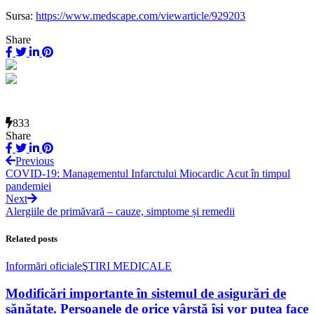
Sursa:
https://www.medscape.com/viewarticle/929203
Share
833
Share
Previous
COVID-19: Managementul Infarctului Miocardic Acut în timpul
pandemiei
Next
Alergiile de primăvară – cauze, simptome și remedii
Related posts
Informări oficiale
ŞTIRI MEDICALE
Modificări importante în sistemul de asigurări de
sănătate. Persoanele de orice vârstă își vor putea face