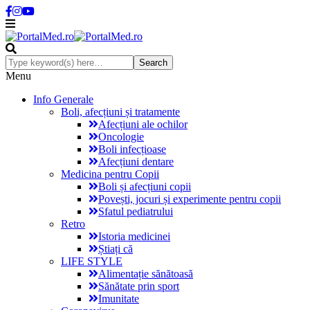
Menu
Info Generale
Boli, afecțiuni și tratamente
Afecțiuni ale ochilor
Oncologie
Boli infecțioase
Afecțiuni dentare
Medicina pentru Copii
Boli și afecțiuni copii
Povești, jocuri și experimente pentru copii
Sfatul pediatrului
Retro
Istoria medicinei
Știați că
LIFE STYLE
Alimentație sănătoasă
Sănătate prin sport
Imunitate