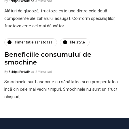
By
Echipa PortalMed
3 Mins read
Alături de glucoză, fructoza este una dintre cele două
componente ale zahărului adăugat. Conform specialiștilor,
fructoza este cel mai dăunător…
alimentație sănătoasă
life style
Beneficiile consumului de
smochine
By
Echipa PortalMed
2 Mins read
Smochinele sunt asociate cu sănătatea și cu prosperitatea
încă din cele mai vechi timpuri. Smochinele nu sunt un fruct
obișnuit,…