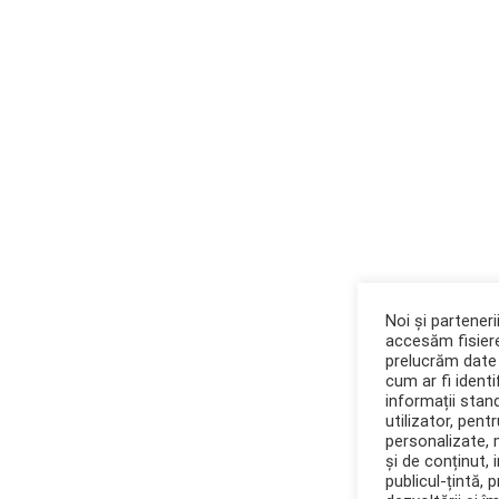
Noi și partener
accesăm fisiere
prelucrăm date 
cum ar fi identif
informații stan
utilizator, pent
personalizate,
și de conținut, 
publicul-țintă, 