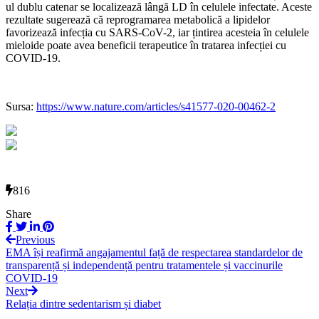
ul dublu catenar se localizează lângă LD în celulele infectate. Aceste
rezultate sugerează că reprogramarea metabolică a lipidelor
favorizează infecția cu SARS-CoV-2, iar țintirea acesteia în celulele
mieloide poate avea beneficii terapeutice în tratarea infecției cu
COVID-19.
Sursa:
https://www.nature.com/articles/s41577-020-00462-2
816
Share
Previous
EMA își reafirmă angajamentul față de respectarea standardelor de
transparență și independență pentru tratamentele și vaccinurile
COVID-19
Next
Relația dintre sedentarism și diabet