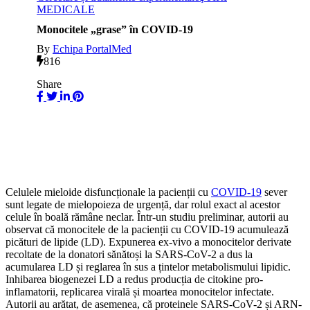
MEDICALE
Monocitele „grase” în COVID-19
By
Echipa PortalMed
816
Share
Celulele mieloide disfuncționale la pacienții cu
COVID-19
sever
sunt legate de mielopoieza de urgență, dar rolul exact al acestor
celule în boală rămâne neclar. Într-un studiu preliminar, autorii au
observat că monocitele de la pacienții cu COVID-19 acumulează
picături de lipide (LD). Expunerea ex-vivo a monocitelor derivate
recoltate de la donatori sănătoși la SARS-CoV-2 a dus la
acumularea LD și reglarea în sus a țintelor metabolismului lipidic.
Inhibarea biogenezei LD a redus producția de citokine pro-
inflamatorii, replicarea virală și moartea monocitelor infectate.
Autorii au arătat, de asemenea, că proteinele SARS-CoV-2 și ARN-