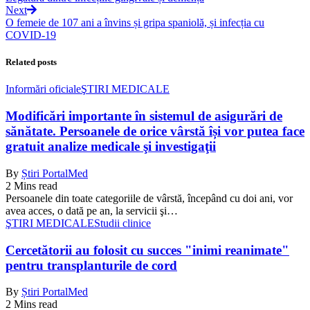
Next
O femeie de 107 ani a învins și gripa spaniolă, și infecția cu
COVID-19
Related posts
Informări oficiale
ŞTIRI MEDICALE
Modificări importante în sistemul de asigurări de
sănătate. Persoanele de orice vârstă își vor putea face
gratuit analize medicale şi investigaţii
By
Știri PortalMed
2 Mins read
Persoanele din toate categoriile de vârstă, începând cu doi ani, vor
avea acces, o dată pe an, la servicii şi…
ŞTIRI MEDICALE
Studii clinice
Cercetătorii au folosit cu succes "inimi reanimate"
pentru transplanturile de cord
By
Știri PortalMed
2 Mins read