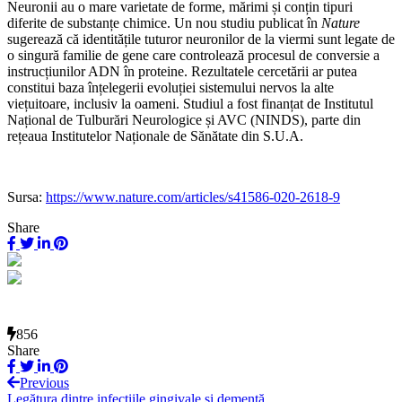
Neuronii au o mare varietate de forme, mărimi și conțin tipuri
diferite de substanțe chimice. Un nou studiu publicat în
Nature
sugerează că identitățile tuturor neuronilor de la viermi sunt legate de
o singură familie de gene care controlează procesul de conversie a
instrucțiunilor ADN în proteine. Rezultatele cercetării ar putea
constitui baza înțelegerii evoluției sistemului nervos la alte
viețuitoare, inclusiv la oameni. Studiul a fost finanțat de Institutul
Național de Tulburări Neurologice și AVC (NINDS), parte din
rețeaua Institutelor Naționale de Sănătate din S.U.A.
Sursa:
https://www.nature.com/articles/s41586-020-2618-9
Share
856
Share
Previous
Legătura dintre infecțiile gingivale și demență