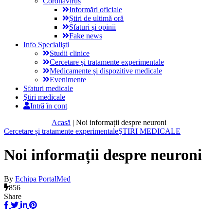
Coronavirus
Informări oficiale
Știri de ultimă oră
Sfaturi și opinii
Fake news
Info Specialişti
Studii clinice
Cercetare și tratamente experimentale
Medicamente și dispozitive medicale
Evenimente
Sfaturi medicale
Ştiri medicale
Intră în cont
Acasă
|
Noi informații despre neuroni
Cercetare și tratamente experimentale
ŞTIRI MEDICALE
Noi informații despre neuroni
By
Echipa PortalMed
856
Share