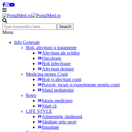
Menu
Info Generale
Boli, afecțiuni și tratamente
Afecțiuni ale ochilor
Oncologie
Boli infecțioase
Afecțiuni dentare
Medicina pentru Copii
Boli și afecțiuni copii
Povești, jocuri și experimente pentru copii
Sfatul pediatrului
Retro
Istoria medicinei
Știați că
LIFE STYLE
Alimentație sănătoasă
Sănătate prin sport
Imunitate