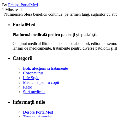
By
Echipa PortalMed
1 Mins read
Nusinersen oferă beneficii continue, pe termen lung, sugarilor cu atr
PortalMed
Platformă medicală pentru pacienți și specialiști.
Conținut medical filtrat de medicii colaboratori, editoriale semna
lansări de medicamente, tratamente pentru diverse patologii și șt
Categorii
Boli, afecțiuni și tratamente
Coronavirus
Life Style
Medicina pentru copii
Retro
Ştiri medicale
Informaţii utile
Despre PortalMed
Termeni și condiții