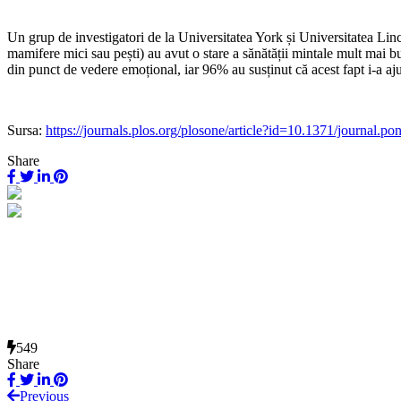
Un grup de investigatori de la Universitatea York și Universitatea Linc
mamifere mici sau pești) au avut o stare a sănătății mintale mult mai 
din punct de vedere emoțional, iar 96% au susținut că acest fapt i-a ajut
Sursa:
https://journals.plos.org/plosone/article?id=10.1371/journal.p
Share
549
Share
Previous