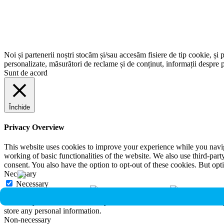
Noi și partenerii noștri stocăm și/sau accesăm fisiere de tip cookie, și 
personalizate, măsurători de reclame și de conținut, informații despre p
Sunt de acord
Închide
Privacy Overview
This website uses cookies to improve your experience while you navigat
working of basic functionalities of the website. We also use third-pa
consent. You also have the option to opt-out of these cookies. But op
Necessary
Necessary
Întotdeauna activate
Necessary cookies are absolutely essential for the website to function 
store any personal information.
Non-necessary