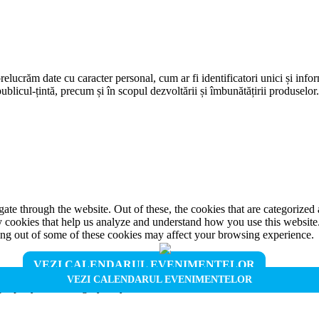
prelucrăm date cu caracter personal, cum ar fi identificatori unici și infor
ublicul-țintă, precum și în scopul dezvoltării și îmbunătățirii produselor
e through the website. Out of these, the cookies that are categorized a
rty cookies that help us analyze and understand how you use this websit
ting out of some of these cookies may affect your browsing experience.
VEZI CALENDARUL EVENIMENTELOR
VEZI CALENDARUL EVENIMENTELOR
properly. This category only includes cookies that ensures basic functio