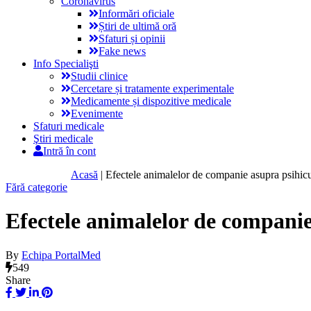
Coronavirus
Informări oficiale
Știri de ultimă oră
Sfaturi și opinii
Fake news
Info Specialişti
Studii clinice
Cercetare și tratamente experimentale
Medicamente și dispozitive medicale
Evenimente
Sfaturi medicale
Ştiri medicale
Intră în cont
Acasă
|
Efectele animalelor de companie asupra psihicul
Fără categorie
Efectele animalelor de companie 
By
Echipa PortalMed
549
Share