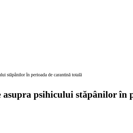
ui stăpânilor în perioada de carantină totală
asupra psihicului stăpânilor în 