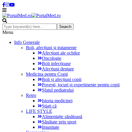
Menu
Info Generale
Boli, afecțiuni și tratamente
Afecțiuni ale ochilor
Oncologie
Boli infecțioase
Afecțiuni dentare
Medicina pentru Copii
Boli și afecțiuni copii
Povești, jocuri și experimente pentru copii
Sfatul pediatrului
Retro
Istoria medicinei
Știați că
LIFE STYLE
Alimentație sănătoasă
Sănătate prin sport
Imunitate