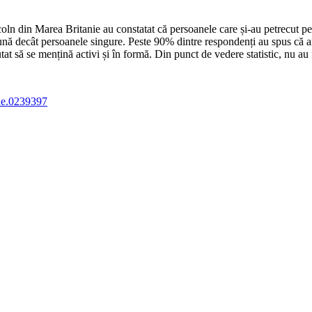
oln din Marea Britanie au constatat că persoanele care și-au petrecut per
bună decât persoanele singure.
Peste 90% dintre respondenți au spus că an
at să se mențină activi și în formă. Din punct de vedere statistic, nu au 
one.0239397