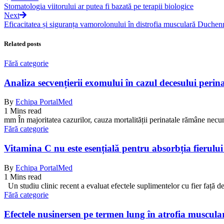
Stomatologia viitorului ar putea fi bazată pe terapii biologice
Next
Eficacitatea și siguranța vamorolonului în distrofia musculară Duchen
Related posts
Fără categorie
Analiza secvențierii exomului în cazul decesului perina
By
Echipa PortalMed
1 Mins read
mm În majoritatea cazurilor, cauza mortalității perinatale rămâne necu
Fără categorie
Vitamina C nu este esențială pentru absorbția fierului 
By
Echipa PortalMed
1 Mins read
Un studiu clinic recent a evaluat efectele suplimentelor cu fier față 
Fără categorie
Efectele nusinersen pe termen lung în atrofia muscul