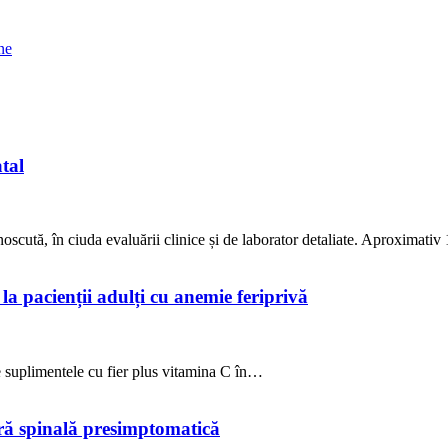
ne
tal
noscută, în ciuda evaluării clinice și de laborator detaliate. Aproximat
la pacienții adulți cu anemie feriprivă
de suplimentele cu fier plus vitamina C în…
ară spinală presimptomatică