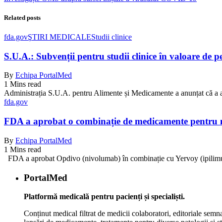
Related posts
fda.gov
ŞTIRI MEDICALE
Studii clinice
S.U.A.: Subvenții pentru studii clinice în valoare de p
By
Echipa PortalMed
1 Mins read
Administrația S.U.A. pentru Alimente și Medicamente a anunțat că a aco
fda.gov
FDA a aprobat o combinație de medicamente pentru 
By
Echipa PortalMed
1 Mins read
FDA a aprobat Opdivo (nivolumab) în combinație cu Yervoy (ipilimum
PortalMed
Platformă medicală pentru pacienți și specialiști.
Conținut medical filtrat de medicii colaboratori, editoriale semna