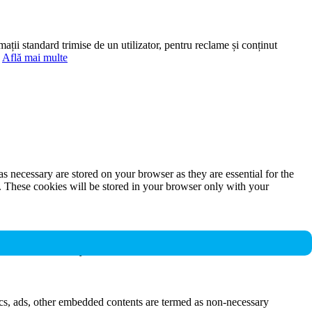
mații standard trimise de un utilizator, pentru reclame și conținut
.
Află mai multe
s necessary are stored on your browser as they are essential for the
e. These cookies will be stored in your browser only with your
nalities and security features of the website. These cookies do not
ytics, ads, other embedded contents are termed as non-necessary