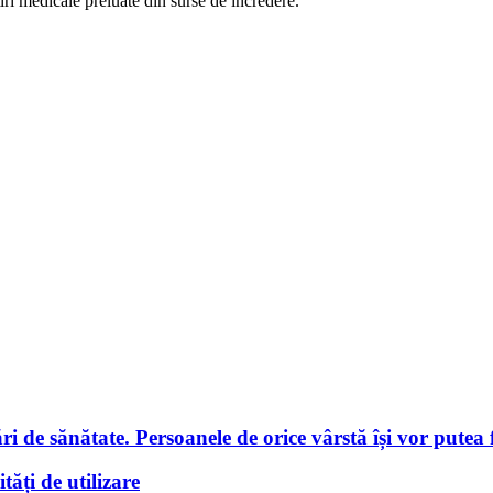
iri medicale preluate din surse de încredere.
i de sănătate. Persoanele de orice vârstă își vor putea f
tăți de utilizare