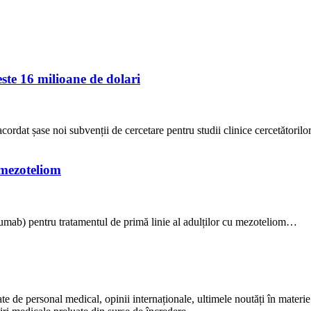
este 16 milioane de dolari
rdat șase noi subvenții de cercetare pentru studii clinice cercetătoril
mezoteliom
ab) pentru tratamentul de primă linie al adulților cu mezoteliom…
te de personal medical, opinii internaționale, ultimele noutăți în materie 