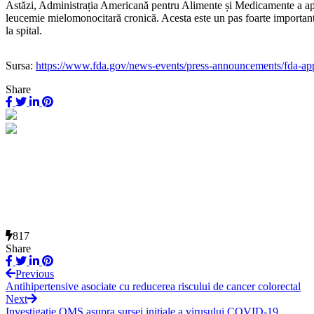
Astăzi, Administrația Americană pentru Alimente și Medicamente a aprob
leucemie mielomonocitară cronică. Acesta este un pas foarte important 
la spital.
Sursa:
https://www.fda.gov/news-events/press-announcements/fda-a
Share
817
Share
Previous
Antihipertensive asociate cu reducerea riscului de cancer colorectal
Next
Investigație OMS asupra sursei inițiale a virusului COVID-19