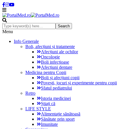
Menu
Info Generale
Boli, afecțiuni și tratamente
Afecțiuni ale ochilor
Oncologie
Boli infecțioase
Afecțiuni dentare
Medicina pentru Copii
Boli și afecțiuni copii
Povești, jocuri și experimente pentru copii
Sfatul pediatrului
Retro
Istoria medicinei
Știați că
LIFE STYLE
Alimentație sănătoasă
Sănătate prin sport
Imunitate