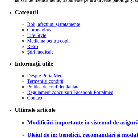
lansări de medicamente, tratamente pentru diverse patologii și șt
Categorii
Boli, afecțiuni și tratamente
Coronavirus
Life Style
Medicina pentru copii
Retro
Ştiri medicale
Informaţii utile
Despre PortalMed
Termeni și condiții
Politica de confidențialitate
Regulament concursuri Facebook Portalmed
Contact
Ultimele articole
Modificări importante în sistemul de asigurăr
Uleiul de in: beneficii, recomandări și modali