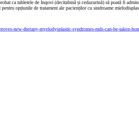
at ca tabletele de Inqovi (decitabină și cedazurină) să poată fi adminis
pentru opțiunile de tratament ale pacienților cu sindroame mielodisplas
pproves-new-therapy-myelodysplastic-syndromes-mds-can-be-taken-ho