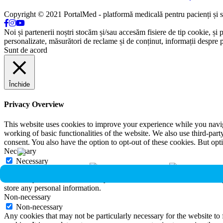
Copyright © 2021 PortalMed - platformă medicală pentru pacienți și sp
Noi și partenerii noștri stocăm și/sau accesăm fisiere de tip cookie, și 
personalizate, măsurători de reclame și de conținut, informații despre p
Sunt de acord
Închide
Privacy Overview
This website uses cookies to improve your experience while you navigat
working of basic functionalities of the website. We also use third-pa
consent. You also have the option to opt-out of these cookies. But op
Necessary
Necessary
Întotdeauna activate
Necessary cookies are absolutely essential for the website to function 
store any personal information.
Non-necessary
Non-necessary
Any cookies that may not be particularly necessary for the website to 