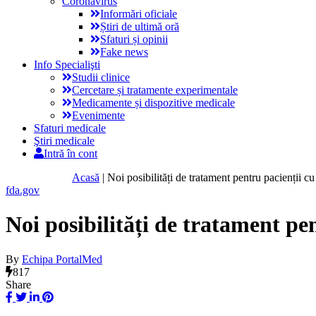
Coronavirus
Informări oficiale
Știri de ultimă oră
Sfaturi și opinii
Fake news
Info Specialişti
Studii clinice
Cercetare și tratamente experimentale
Medicamente și dispozitive medicale
Evenimente
Sfaturi medicale
Ştiri medicale
Intră în cont
Acasă
|
Noi posibilități de tratament pentru pacienții c
fda.gov
Noi posibilități de tratament pe
By
Echipa PortalMed
817
Share