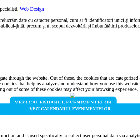
ecialiști.
Web Design
prelucrăm date cu caracter personal, cum ar fi identificatori unici și infor
ublicul-țintă, precum și în scopul dezvoltării și îmbunătățirii produselor
e through the website. Out of these, the cookies that are categorized a
rty cookies that help us analyze and understand how you use this websit
ting out of some of these cookies may affect your browsing experience.
VEZI CALENDARUL EVENIMENTELOR
VEZI CALENDARUL EVENIMENTELOR
properly. This category only includes cookies that ensures basic functio
function and is used specifically to collect user personal data via anal