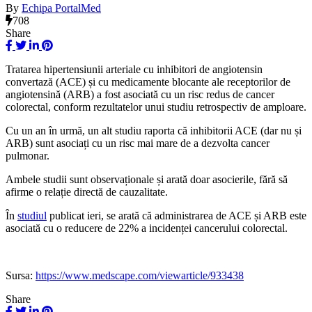
By
Echipa PortalMed
708
Share
Tratarea hipertensiunii arteriale cu inhibitori de angiotensin
convertază (ACE) și cu medicamente blocante ale receptorilor de
angiotensină (ARB) a fost asociată cu un risc redus de cancer
colorectal, conform rezultatelor unui studiu retrospectiv de amploare.
Cu un an în urmă, un alt studiu raporta că inhibitorii ACE (dar nu și
ARB) sunt asociați cu un risc mai mare de a dezvolta cancer
pulmonar.
Ambele studii sunt observaționale și arată doar asocierile, fără să
afirme o relație directă de cauzalitate.
În
studiul
publicat ieri, se arată că administrarea de ACE și ARB este
asociată cu o reducere de 22% a incidenței cancerului colorectal.
Sursa:
https://www.medscape.com/viewarticle/933438
Share