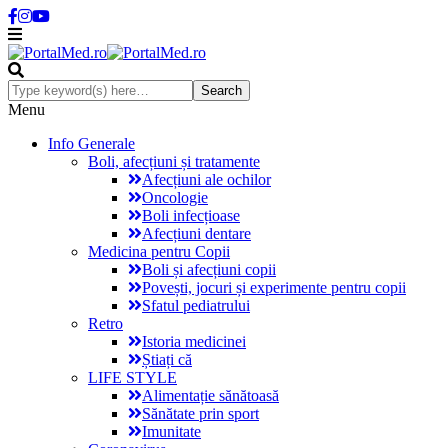
Menu
Info Generale
Boli, afecțiuni și tratamente
Afecțiuni ale ochilor
Oncologie
Boli infecțioase
Afecțiuni dentare
Medicina pentru Copii
Boli și afecțiuni copii
Povești, jocuri și experimente pentru copii
Sfatul pediatrului
Retro
Istoria medicinei
Știați că
LIFE STYLE
Alimentație sănătoasă
Sănătate prin sport
Imunitate