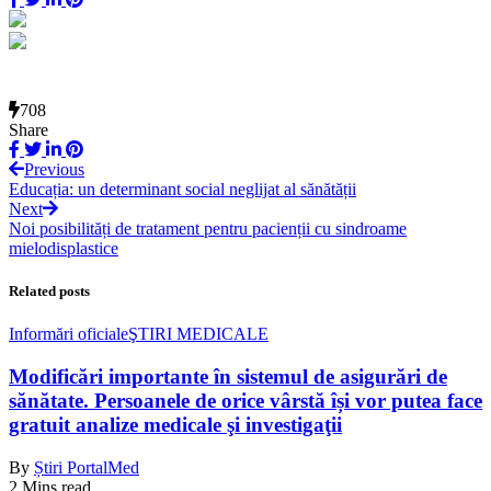
708
Share
Previous
Educația: un determinant social neglijat al sănătății
Next
Noi posibilități de tratament pentru pacienții cu sindroame
mielodisplastice
Related posts
Informări oficiale
ŞTIRI MEDICALE
Modificări importante în sistemul de asigurări de
sănătate. Persoanele de orice vârstă își vor putea face
gratuit analize medicale şi investigaţii
By
Știri PortalMed
2 Mins read