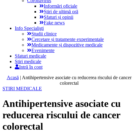
Coronavirus
Informări oficiale
Știri de ultimă oră
Sfaturi și opinii
Fake news
Info Specialişti
Studii clinice
Cercetare și tratamente experimentale
Medicamente și dispozitive medicale
Evenimente
Sfaturi medicale
Ştiri medicale
Intră în cont
Acasă
|
Antihipertensive asociate cu reducerea riscului de cancer
colorectal
ŞTIRI MEDICALE
Antihipertensive asociate cu
reducerea riscului de cancer
colorectal