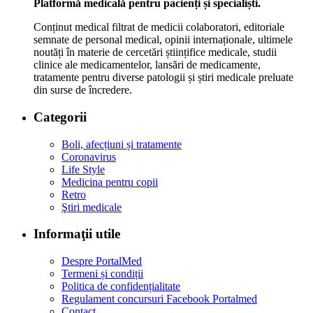
Platformă medicală pentru pacienți și specialiști.
Conținut medical filtrat de medicii colaboratori, editoriale
semnate de personal medical, opinii internaționale, ultimele
noutăți în materie de cercetări științifice medicale, studii
clinice ale medicamentelor, lansări de medicamente,
tratamente pentru diverse patologii și știri medicale preluate
din surse de încredere.
Categorii
Boli, afecțiuni și tratamente
Coronavirus
Life Style
Medicina pentru copii
Retro
Ştiri medicale
Informaţii utile
Despre PortalMed
Termeni și condiții
Politica de confidențialitate
Regulament concursuri Facebook Portalmed
Contact