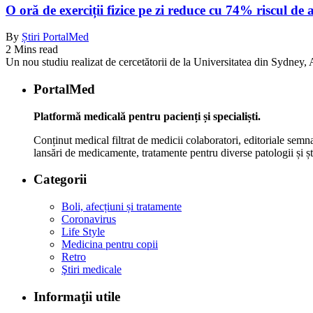
O oră de exerciții fizice pe zi reduce cu 74% riscul de 
By
Știri PortalMed
2 Mins read
Un nou studiu realizat de cercetătorii de la Universitatea din Sydney, Au
PortalMed
Platformă medicală pentru pacienți și specialiști.
Conținut medical filtrat de medicii colaboratori, editoriale semna
lansări de medicamente, tratamente pentru diverse patologii și șt
Categorii
Boli, afecțiuni și tratamente
Coronavirus
Life Style
Medicina pentru copii
Retro
Ştiri medicale
Informaţii utile