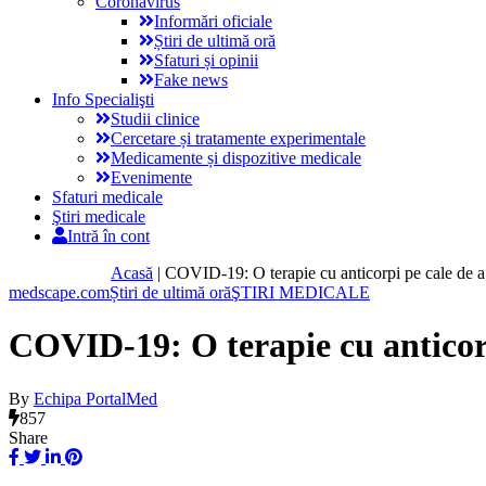
Coronavirus
Informări oficiale
Știri de ultimă oră
Sfaturi și opinii
Fake news
Info Specialişti
Studii clinice
Cercetare și tratamente experimentale
Medicamente și dispozitive medicale
Evenimente
Sfaturi medicale
Ştiri medicale
Intră în cont
Acasă
|
COVID-19: O terapie cu anticorpi pe cale de a 
medscape.com
Știri de ultimă oră
ŞTIRI MEDICALE
COVID-19: O terapie cu anticorp
By
Echipa PortalMed
857
Share