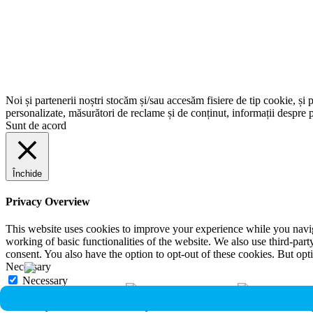
Noi și partenerii noștri stocăm și/sau accesăm fisiere de tip cookie, și 
personalizate, măsurători de reclame și de conținut, informații despre p
Sunt de acord
Închide
Privacy Overview
This website uses cookies to improve your experience while you navigat
working of basic functionalities of the website. We also use third-pa
consent. You also have the option to opt-out of these cookies. But op
Necessary
Necessary
Întotdeauna activate
Necessary cookies are absolutely essential for the website to function 