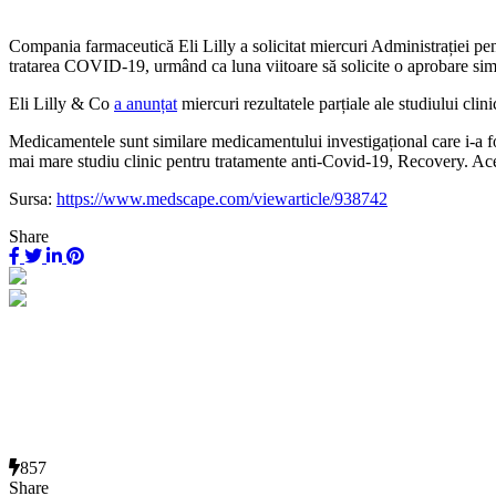
Compania farmaceutică Eli Lilly a solicitat miercuri Administrației p
tratarea COVID-19, urmând ca luna viitoare să solicite o aprobare sim
Eli Lilly & Co
a anunțat
miercuri rezultatele parțiale ale studiului clin
Medicamentele sunt similare medicamentului investigațional care i-a
mai mare studiu clinic pentru tratamente anti-Covid-19, Recovery. Ac
Sursa:
https://www.medscape.com/viewarticle/938742
Share
857
Share