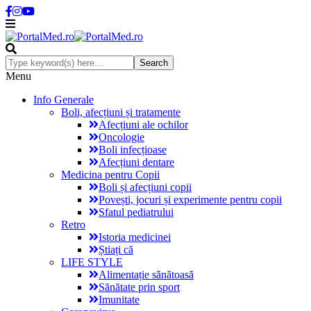
Menu
Info Generale
Boli, afecțiuni și tratamente
Afecțiuni ale ochilor
Oncologie
Boli infecțioase
Afecțiuni dentare
Medicina pentru Copii
Boli și afecțiuni copii
Povești, jocuri și experimente pentru copii
Sfatul pediatrului
Retro
Istoria medicinei
Știați că
LIFE STYLE
Alimentație sănătoasă
Sănătate prin sport
Imunitate