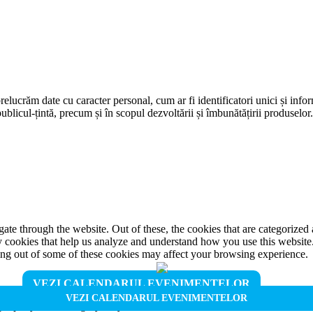
prelucrăm date cu caracter personal, cum ar fi identificatori unici și infor
ublicul-țintă, precum și în scopul dezvoltării și îmbunătățirii produselor
e through the website. Out of these, the cookies that are categorized a
rty cookies that help us analyze and understand how you use this websit
ting out of some of these cookies may affect your browsing experience.
VEZI CALENDARUL EVENIMENTELOR
VEZI CALENDARUL EVENIMENTELOR
properly. This category only includes cookies that ensures basic functio