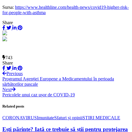
Sursa:
https://www.healthline.com/health-news/covid19-higher-risk-
for-people-with-asthma
Share
743
Share
Previous
Programul Agenției Europene a Medicamentului în perioada
sărbătorilor pascale
Next
Pericolele unui caz ușor de COVID-19
Related posts
CORONAVIRUS
Imunitate
Sfaturi și opinii
ŞTIRI MEDICALE
Ești părinte? Iată ce trebuie să știi pentru protejarea