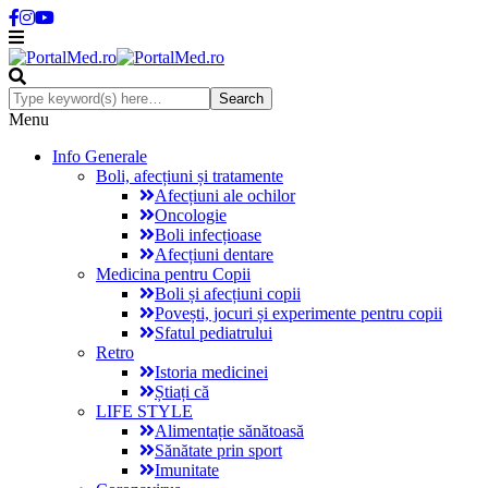
Menu
Info Generale
Boli, afecțiuni și tratamente
Afecțiuni ale ochilor
Oncologie
Boli infecțioase
Afecțiuni dentare
Medicina pentru Copii
Boli și afecțiuni copii
Povești, jocuri și experimente pentru copii
Sfatul pediatrului
Retro
Istoria medicinei
Știați că
LIFE STYLE
Alimentație sănătoasă
Sănătate prin sport
Imunitate