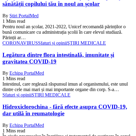
sănătății copilului tău în noul an școlar
By
Ştiri PortalMed
1 Mins read
Pentru noul an școlar, 2021-2022, Unicef recomandă părinților o
bună comunicare cu administrația școlii în care elevul studiază.
Părinții ar…
CORONAVIRUS
Sfaturi și opinii
ŞTIRI MEDICALE
Legătura dintre flora intestinală, imunitate și
gravitatea COVID-19
By
Echipa PortalMed
1 Mins read
Intestinul, care reglează răspunsul imun al organismului, este unul
dintre cele mai mari și mai importante organe din corp. S-a…
Sfaturi și opinii
ŞTIRI MEDICALE
Hidroxiclorochina - fără efecte asupra COVID-19,
dar utilă în reumatologie
By
Echipa PortalMed
1 Mins read