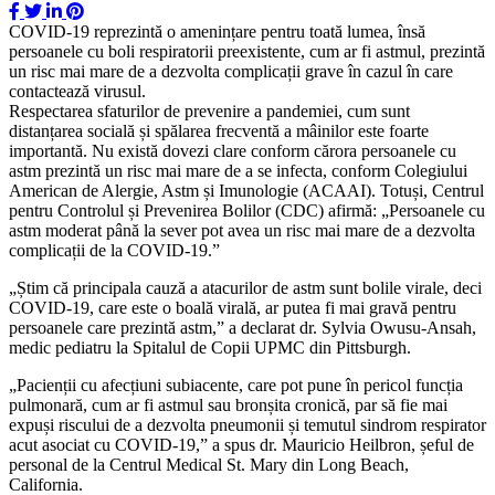
COVID-19 reprezintă o amenințare pentru toată lumea, însă
persoanele cu boli respiratorii preexistente, cum ar fi astmul, prezintă
un risc mai mare de a dezvolta complicații grave în cazul în care
contactează virusul.
Respectarea sfaturilor de prevenire a pandemiei, cum sunt
distanțarea socială și spălarea frecventă a mâinilor este foarte
importantă. Nu există dovezi clare conform cărora persoanele cu
astm prezintă un risc mai mare de a se infecta, conform Colegiului
American de Alergie, Astm și Imunologie (ACAAI). Totuși, Centrul
pentru Controlul și Prevenirea Bolilor (CDC) afirmă: „Persoanele cu
astm moderat până la sever pot avea un risc mai mare de a dezvolta
complicații de la COVID-19.”
„Știm că principala cauză a atacurilor de astm sunt bolile virale, deci
COVID-19, care este o boală virală, ar putea fi mai gravă pentru
persoanele care prezintă astm,” a declarat dr. Sylvia Owusu-Ansah,
medic pediatru la Spitalul de Copii UPMC din Pittsburgh.
„Pacienții cu afecțiuni subiacente, care pot pune în pericol funcția
pulmonară, cum ar fi astmul sau bronșita cronică, par să fie mai
expuși riscului de a dezvolta pneumonii și temutul sindrom respirator
acut asociat cu COVID-19,” a spus dr. Mauricio Heilbron, șeful de
personal de la Centrul Medical St. Mary din Long Beach,
California.