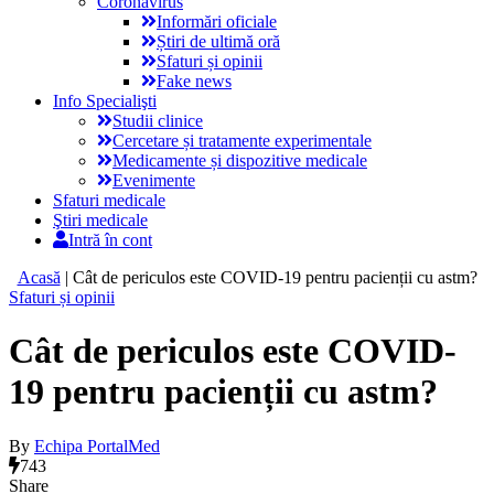
Coronavirus
Informări oficiale
Știri de ultimă oră
Sfaturi și opinii
Fake news
Info Specialişti
Studii clinice
Cercetare și tratamente experimentale
Medicamente și dispozitive medicale
Evenimente
Sfaturi medicale
Ştiri medicale
Intră în cont
Acasă
|
Cât de periculos este COVID-19 pentru pacienții cu astm?
Sfaturi și opinii
Cât de periculos este COVID-
19 pentru pacienții cu astm?
By
Echipa PortalMed
743
Share