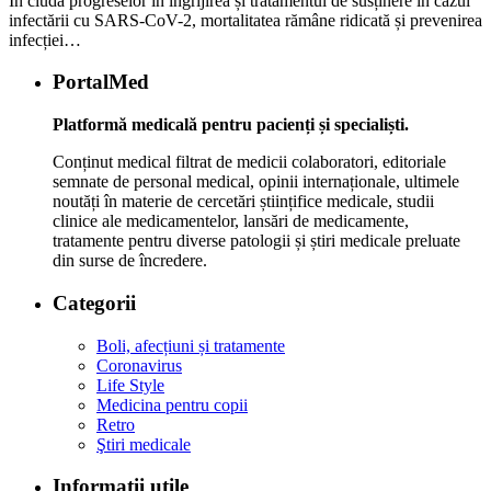
În ciuda progreselor în îngrijirea și tratamentul de susținere în cazul
infectării cu SARS-CoV-2, mortalitatea rămâne ridicată și prevenirea
infecției…
PortalMed
Platformă medicală pentru pacienți și specialiști.
Conținut medical filtrat de medicii colaboratori, editoriale
semnate de personal medical, opinii internaționale, ultimele
noutăți în materie de cercetări științifice medicale, studii
clinice ale medicamentelor, lansări de medicamente,
tratamente pentru diverse patologii și știri medicale preluate
din surse de încredere.
Categorii
Boli, afecțiuni și tratamente
Coronavirus
Life Style
Medicina pentru copii
Retro
Ştiri medicale
Informaţii utile