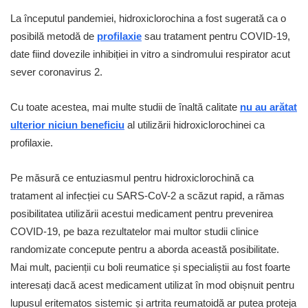
La începutul pandemiei, hidroxiclorochina a fost sugerată ca o
posibilă metodă de
profilaxie
sau tratament pentru COVID-19,
date fiind dovezile inhibiției in vitro a sindromului respirator acut
sever coronavirus 2.
Cu toate acestea, mai multe studii de înaltă calitate
nu au arătat
ulterior niciun beneficiu
al utilizării hidroxiclorochinei ca
profilaxie.
Pe măsură ce entuziasmul pentru hidroxiclorochină ca
tratament al infecției cu SARS-CoV-2 a scăzut rapid, a rămas
posibilitatea utilizării acestui medicament pentru prevenirea
COVID-19, pe baza rezultatelor mai multor studii clinice
randomizate concepute pentru a aborda această posibilitate.
Mai mult, pacienții cu boli reumatice și specialiștii au fost foarte
interesați dacă acest medicament utilizat în mod obișnuit pentru
lupusul eritematos sistemic și artrita reumatoidă ar putea proteja