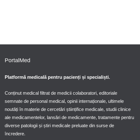
O oră de exerciții fizice pe zi reduce cu
74% riscul de a dezvolta diabet de tip 2
By
Știri PortalMed
PortalMed
Platformă medicală pentru pacienți și specialiști.
Conținut medical filtrat de medicii colaboratori, editoriale
semnate de personal medical, opinii internaționale, ultimele
noutăți în materie de cercetări științifice medicale, studii clinice
ale medicamentelor, lansări de medicamente, tratamente pentru
diverse patologii și știri medicale preluate din surse de
încredere.