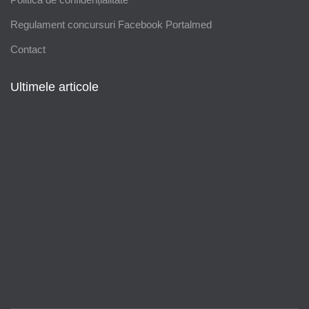
Regulament concursuri Facebook Portalmed
Contact
Ultimele articole
Modificări importante în sistemul de
asigurări de sănătate. Persoanele de
orice vârstă își vor putea face gratuit
analize medicale şi investigaţii
Uleiul de in: beneficii, recomandări și
modalități de utilizare