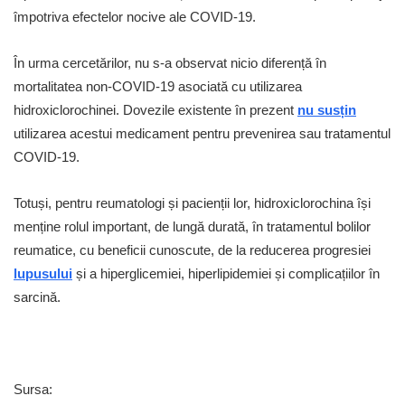
împotriva efectelor nocive ale COVID-19.
În urma cercetărilor, nu s-a observat nicio diferență în
mortalitatea non-COVID-19 asociată cu utilizarea
hidroxiclorochinei. Dovezile existente în prezent
nu susțin
utilizarea acestui medicament pentru prevenirea sau tratamentul
COVID-19.
Totuși, p
entru reumatologi și pacienții lor, hidroxiclorochina își
menține rolul important, de lungă durată, în tratamentul bolilor
reumatice, cu beneficii cunoscute, de la reducerea progresiei
lupusului
și a hiperglicemiei, hiperlipidemiei și complicațiilor în
sarcină.
Sursa: