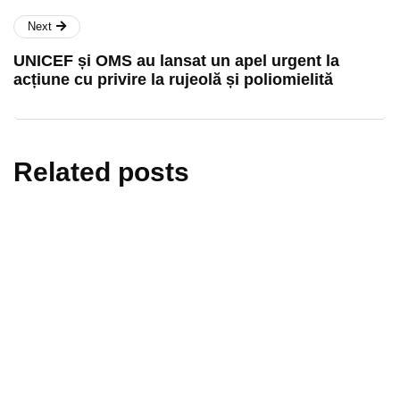
Next
UNICEF și OMS au lansat un apel urgent la
acțiune cu privire la rujeolă și poliomielită
Related posts
informări oficiale
ştiri medicale
Modificări importante în sistemul de
asigurări de sănătate. Persoanele de