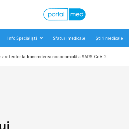
Info Specialişti
Sfaturi medicale
Ştiri medicale
andez referitor la transmiterea nosocomială a SARS-CoV-2
ui