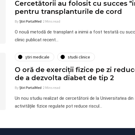
Cercetătorii au folosit cu succes "
pentru transplanturile de cord
By
Știri PortalMed
2 Mins read
O nouă metodă de transplant a inimii a fost testată cu succe
clinic publicat recent…
ştiri medicale
studii clinice
O oră de exerciții fizice pe zi redu
de a dezvolta diabet de tip 2
By
Știri PortalMed
2 Mins read
Un nou studiu realizat de cercetătorii de la Universitatea din
activitățile fizice regulate pot reduce riscul…