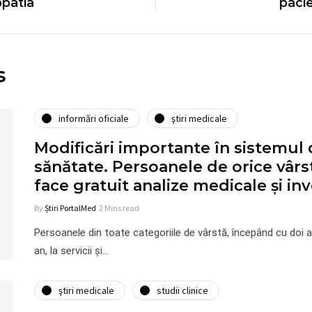
patia
pacie
s
informări oficiale
ştiri medicale
Modificări importante în sistemul 
sănătate. Persoanele de orice vârst
face gratuit analize medicale şi inv
By
Știri PortalMed
2 Mins read
Persoanele din toate categoriile de vârstă, începând cu doi a
an, la servicii şi…
ştiri medicale
studii clinice