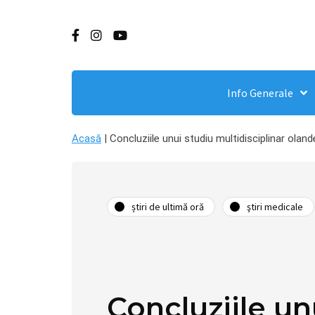
Info Generale
Acasă
|
Concluziile unui studiu multidisciplinar ol
știri de ultimă oră
ştiri medicale
Concluziile un