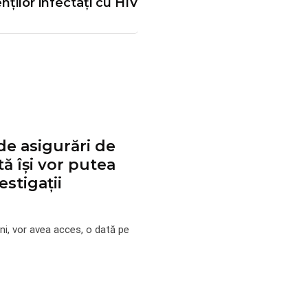
nților infectați cu HIV
de asigurări de
ă își vor putea
estigaţii
ni, vor avea acces, o dată pe