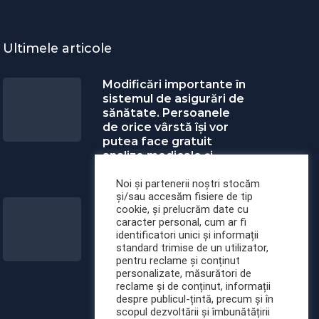
Ultimele articole
Modificări importante în
sistemul de asigurări de
sănătate. Persoanele
de orice vârstă își vor
putea face gratuit
analize medicale şi
investigaţii
Noi și partenerii noștri stocăm
și/sau accesăm fisiere de tip
Uleiul de in: beneficii,
cookie, și prelucrăm date cu
recomandări și
caracter personal, cum ar fi
modalități de utilizare
identificatori unici și informații
standard trimise de un utilizator,
pentru reclame și conținut
personalizate, măsurători de
reclame și de conținut, informații
despre publicul-țintă, precum și în
scopul dezvoltării și îmbunătățirii