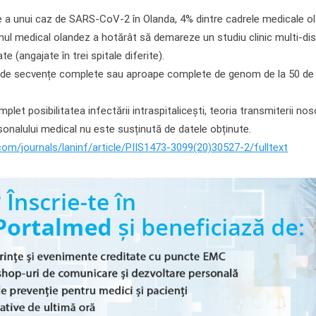
re a unui caz de SARS-CoV-2 în Olanda, 4% dintre cadrele medicale 
ul medical olandez a hotărât să demareze un studiu clinic multi-disci
e (angajate în trei spitale diferite).
50 de secvențe complete sau aproape complete de genom de la 50 de c
plet posibilitatea infectării intraspitalicești, teoria transmiterii n
rsonalului medical nu este susținută de datele obținute.
com/journals/laninf/article/PIIS1473-3099(20)30527-2/fulltext