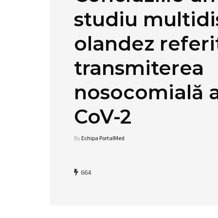
studiu multidi
olandez referi
transmiterea
nosocomială 
CoV-2
By
Echipa PortalMed
664