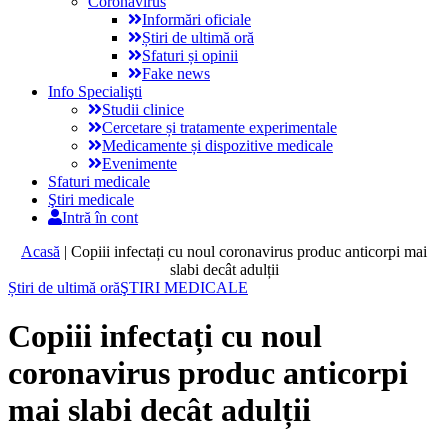
Coronavirus
Informări oficiale
Știri de ultimă oră
Sfaturi și opinii
Fake news
Info Specialişti
Studii clinice
Cercetare și tratamente experimentale
Medicamente și dispozitive medicale
Evenimente
Sfaturi medicale
Ştiri medicale
Intră în cont
Acasă
|
Copiii infectați cu noul coronavirus produc anticorpi mai
slabi decât adulții
Știri de ultimă oră
ŞTIRI MEDICALE
Copiii infectați cu noul
coronavirus produc anticorpi
mai slabi decât adulții