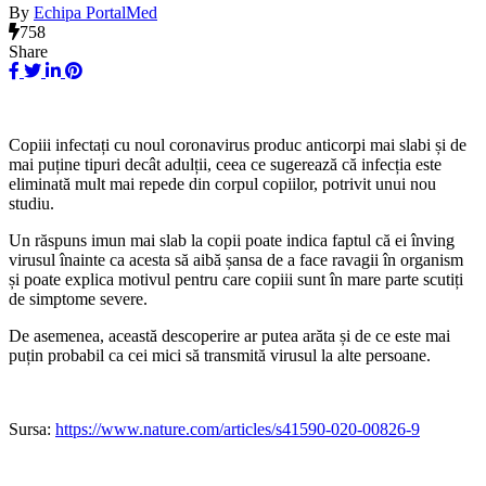
By
Echipa PortalMed
758
Share
Copiii infectați cu noul coronavirus produc anticorpi mai slabi și de
mai puține tipuri decât adulții, ceea ce sugerează că infecția este
eliminată mult mai repede din corpul copiilor, potrivit unui nou
studiu.
Un răspuns imun mai slab la copii poate indica faptul că ei înving
virusul înainte ca acesta să aibă șansa de a face ravagii în organism
și poate explica motivul pentru care copiii sunt în mare parte scutiți
de simptome severe.
De asemenea, această descoperire ar putea arăta și de ce este mai
puțin probabil ca cei mici să transmită virusul la alte persoane.
Sursa:
https://www.nature.com/articles/s41590-020-00826-9