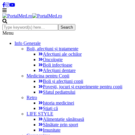
Menu
Info Generale
Boli, afecțiuni și tratamente
Afecțiuni ale ochilor
Oncologie
Boli infecțioase
Afecțiuni dentare
Medicina pentru Copii
Boli și afecțiuni copii
Povești, jocuri și experimente pentru copii
Sfatul pediatrului
Retro
Istoria medicinei
Știați că
LIFE STYLE
Alimentație sănătoasă
Sănătate prin sport
Imunitate