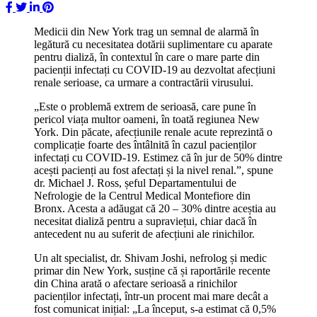
Medicii din New York trag un semnal de alarmă în
legătură cu necesitatea dotării suplimentare cu aparate
pentru dializă, în contextul în care o mare parte din
pacienții infectați cu COVID-19 au dezvoltat afecțiuni
renale serioase, ca urmare a contractării virusului.
„Este o problemă extrem de serioasă, care pune în
pericol viața multor oameni, în toată regiunea New
York. Din păcate, afecțiunile renale acute reprezintă o
complicație foarte des întâlnită în cazul pacienților
infectați cu COVID-19. Estimez că în jur de 50% dintre
acești pacienți au fost afectați și la nivel renal.”, spune
dr. Michael J. Ross, șeful Departamentului de
Nefrologie de la Centrul Medical Montefiore din
Bronx. Acesta a adăugat că 20 – 30% dintre aceștia au
necesitat dializă pentru a supraviețui, chiar dacă în
antecedent nu au suferit de afecțiuni ale rinichilor.
Un alt specialist, dr. Shivam Joshi, nefrolog și medic
primar din New York, susține că și raportările recente
din China arată o afectare serioasă a rinichilor
pacienților infectați, într-un procent mai mare decât a
fost comunicat inițial: „La început, s-a estimat că 0,5%