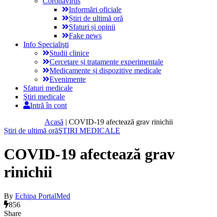
Coronavirus
Informări oficiale
Știri de ultimă oră
Sfaturi și opinii
Fake news
Info Specialişti
Studii clinice
Cercetare și tratamente experimentale
Medicamente și dispozitive medicale
Evenimente
Sfaturi medicale
Ştiri medicale
Intră în cont
Acasă
|
COVID-19 afectează grav rinichii
Știri de ultimă oră
ŞTIRI MEDICALE
COVID-19 afectează grav
rinichii
By
Echipa PortalMed
856
Share