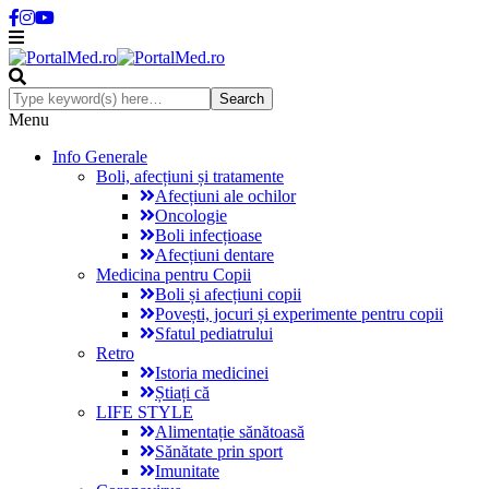
Menu
Info Generale
Boli, afecțiuni și tratamente
Afecțiuni ale ochilor
Oncologie
Boli infecțioase
Afecțiuni dentare
Medicina pentru Copii
Boli și afecțiuni copii
Povești, jocuri și experimente pentru copii
Sfatul pediatrului
Retro
Istoria medicinei
Știați că
LIFE STYLE
Alimentație sănătoasă
Sănătate prin sport
Imunitate