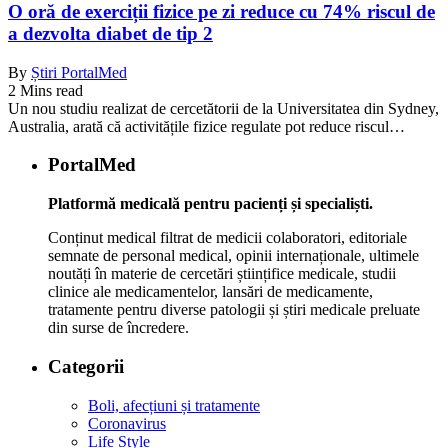
O oră de exerciții fizice pe zi reduce cu 74% riscul de
a dezvolta diabet de tip 2
By
Știri PortalMed
2 Mins read
Un nou studiu realizat de cercetătorii de la Universitatea din Sydney,
Australia, arată că activitățile fizice regulate pot reduce riscul…
PortalMed
Platformă medicală pentru pacienți și specialiști.
Conținut medical filtrat de medicii colaboratori, editoriale
semnate de personal medical, opinii internaționale, ultimele
noutăți în materie de cercetări științifice medicale, studii
clinice ale medicamentelor, lansări de medicamente,
tratamente pentru diverse patologii și știri medicale preluate
din surse de încredere.
Categorii
Boli, afecțiuni și tratamente
Coronavirus
Life Style