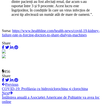
dintre pacienți au fost afectați renal, dar acum s-au
raportat între 3 și 9 procente. Acest lucru este
îngrijorător, în condițiile în care un virus infecțios de
acest tip afectează un număr atât de mare de oameni.”.
Sursa:
https://www.healthline.com/health-news/covid-19-kidney-
failure-rate-is-forcing-doctors-to-share-dialysis-machines
Share
856
Share
Previous
COVID-19: Profilaxia cu hidroxiclorochina și clorochina
Next
Întâlnirea anuală a Asociației Americane de Psihiatrie va avea loc
online