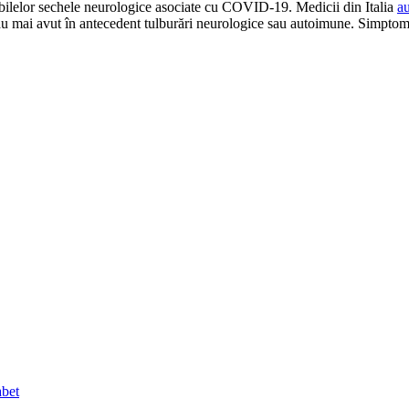
sibilelor sechele neurologice asociate cu COVID-19. Medicii din Italia
au
 au mai avut în antecedent tulburări neurologice sau autoimune. Simptome
abet