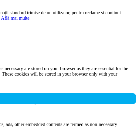
mații standard trimise de un utilizator, pentru reclame și conținut
.
Află mai multe
s necessary are stored on your browser as they are essential for the
e. These cookies will be stored in your browser only with your
nalities and security features of the website. These cookies do not
ytics, ads, other embedded contents are termed as non-necessary