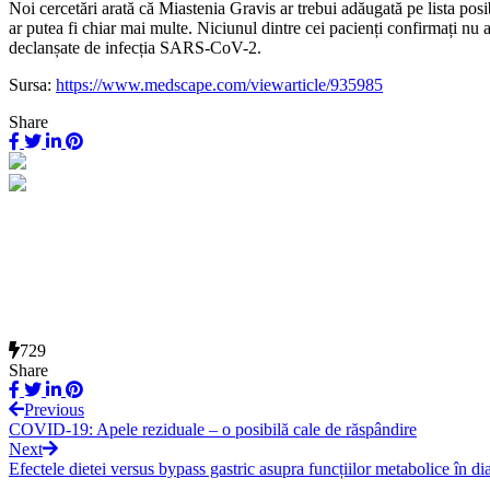
Noi cercetări arată că Miastenia Gravis ar trebui adăugată pe lista po
ar putea fi chiar mai multe. Niciunul dintre cei pacienți confirmați nu
declanșate de infecția SARS-CoV-2.
Sursa:
https://www.medscape.com/viewarticle/935985
Share
729
Share
Previous
COVID-19: Apele reziduale – o posibilă cale de răspândire
Next
Efectele dietei versus bypass gastric asupra funcțiilor metabolice în di