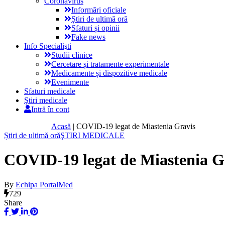
Coronavirus
Informări oficiale
Știri de ultimă oră
Sfaturi și opinii
Fake news
Info Specialişti
Studii clinice
Cercetare și tratamente experimentale
Medicamente și dispozitive medicale
Evenimente
Sfaturi medicale
Ştiri medicale
Intră în cont
Acasă
|
COVID-19 legat de Miastenia Gravis
Știri de ultimă oră
ŞTIRI MEDICALE
COVID-19 legat de Miastenia G
By
Echipa PortalMed
729
Share