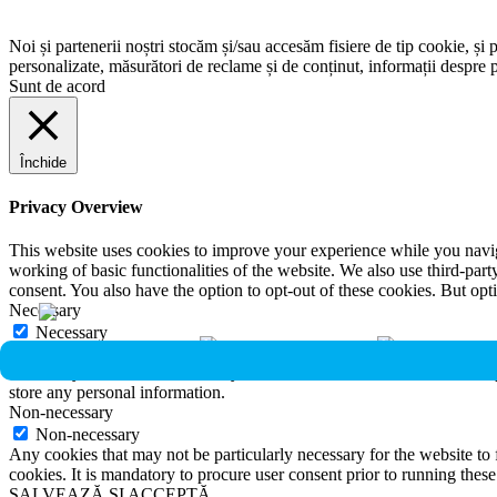
Noi și partenerii noștri stocăm și/sau accesăm fisiere de tip cookie, și 
personalizate, măsurători de reclame și de conținut, informații despre p
Sunt de acord
Închide
Privacy Overview
This website uses cookies to improve your experience while you navigat
working of basic functionalities of the website. We also use third-pa
consent. You also have the option to opt-out of these cookies. But op
Necessary
Necessary
Întotdeauna activate
Necessary cookies are absolutely essential for the website to function 
store any personal information.
Non-necessary
Non-necessary
Any cookies that may not be particularly necessary for the website to 
cookies. It is mandatory to procure user consent prior to running thes
SALVEAZĂ ȘI ACCEPTĂ