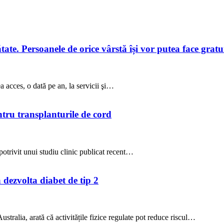
te. Persoanele de orice vârstă își vor putea face gratuit
a acces, o dată pe an, la servicii şi…
ntru transplanturile de cord
potrivit unui studiu clinic publicat recent…
a dezvolta diabet de tip 2
stralia, arată că activitățile fizice regulate pot reduce riscul…