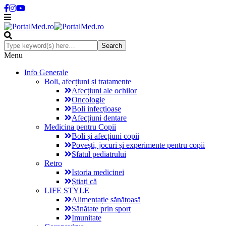
Menu
Info Generale
Boli, afecțiuni și tratamente
Afecțiuni ale ochilor
Oncologie
Boli infecțioase
Afecțiuni dentare
Medicina pentru Copii
Boli și afecțiuni copii
Povești, jocuri și experimente pentru copii
Sfatul pediatrului
Retro
Istoria medicinei
Știați că
LIFE STYLE
Alimentație sănătoasă
Sănătate prin sport
Imunitate