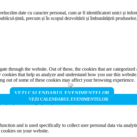
prelucrăm date cu caracter personal, cum ar fi identificatori unici și infor
ublicul-țintă, precum și în scopul dezvoltării și îmbunătățirii produselor
e through the website. Out of these, the cookies that are categorized a
rty cookies that help us analyze and understand how you use this websit
ting out of some of these cookies may affect your browsing experience.
VEZI CALENDARUL EVENIMENTELOR
VEZI CALENDARUL EVENIMENTELOR
properly. This category only includes cookies that ensures basic functio
function and is used specifically to collect user personal data via anal
e cookies on your website.