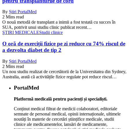
pentru transplanturile de cord
By
Știri PortalMed
2 Mins read
O nouă metodă de transplant a inimii a fost testată cu succes în
SUA, potrivit unui studiu clinic publicat recent…
ŞTIRI MEDICALE
Studii clinice
O oră de exerciții fizice pe zi reduce cu 74% riscul de
a dezvolta diabet de tip 2
By
Știri PortalMed
2 Mins read
Un nou studiu realizat de cercetătorii de la Universitatea din Sydney,
Australia, arată că activitățile fizice regulate pot reduce riscul…
PortalMed
Platformă medicală pentru pacienți și specialiști.
Conținut medical filtrat de medicii colaboratori, editoriale
semnate de personal medical, opinii internaționale, ultimele
noutăți în materie de cercetări științifice medicale, studii
clinice ale medicamentelor, lansări de medicamente,