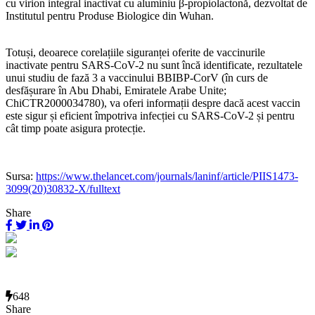
cu virion integral inactivat cu aluminiu β-propiolactonă, dezvoltat de
Institutul pentru Produse Biologice din Wuhan.
Totuși, deoarece corelațiile siguranței oferite de vaccinurile
inactivate pentru SARS-CoV-2 nu sunt încă identificate, rezultatele
unui studiu de fază 3 a vaccinului BBIBP-CorV (în curs de
desfășurare în Abu Dhabi, Emiratele Arabe Unite;
ChiCTR2000034780), va oferi informații despre dacă acest vaccin
este sigur și eficient împotriva infecției cu SARS-CoV-2 și pentru
cât timp poate asigura protecție.
Sursa:
https://www.thelancet.com/journals/laninf/article/PIIS1473-
3099(20)30832-X/fulltext
Share
648
Share