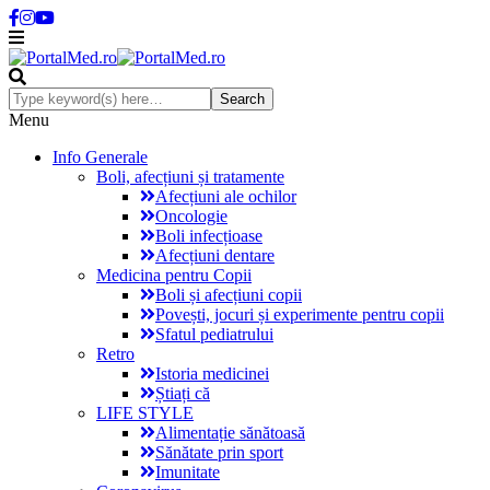
Menu
Info Generale
Boli, afecțiuni și tratamente
Afecțiuni ale ochilor
Oncologie
Boli infecțioase
Afecțiuni dentare
Medicina pentru Copii
Boli și afecțiuni copii
Povești, jocuri și experimente pentru copii
Sfatul pediatrului
Retro
Istoria medicinei
Știați că
LIFE STYLE
Alimentație sănătoasă
Sănătate prin sport
Imunitate