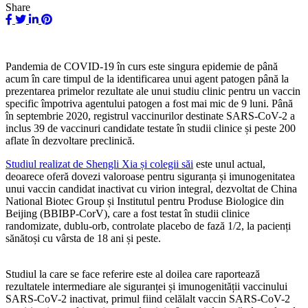
Share
Pandemia de COVID-19 în curs este singura epidemie de până
acum în care timpul de la identificarea unui agent patogen până la
prezentarea primelor rezultate ale unui studiu clinic pentru un vaccin
specific împotriva agentului patogen a fost mai mic de 9 luni. Până
în septembrie 2020, registrul vaccinurilor destinate SARS-CoV-2 a
inclus 39 de vaccinuri candidate testate în studii clinice și peste 200
aflate în dezvoltare preclinică.
Studiul realizat de Shengli Xia și colegii săi
este unul actual,
deoarece oferă dovezi valoroase pentru siguranța și imunogenitatea
unui vaccin candidat inactivat cu virion integral, dezvoltat de China
National Biotec Group și Institutul pentru Produse Biologice din
Beijing (BBIBP-CorV), care a fost testat în studii clinice
randomizate, dublu-orb, controlate placebo de fază 1/2, la pacienți
sănătoși cu vârsta de 18 ani și peste.
Studiul la care se face referire este al doilea care raportează
rezultatele intermediare ale siguranței și imunogenității vaccinului
SARS-CoV-2 inactivat, primul fiind celălalt vaccin SARS-CoV-2