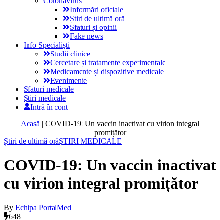
Coronavirus
Informări oficiale
Știri de ultimă oră
Sfaturi și opinii
Fake news
Info Specialişti
Studii clinice
Cercetare și tratamente experimentale
Medicamente și dispozitive medicale
Evenimente
Sfaturi medicale
Ştiri medicale
Intră în cont
Acasă
|
COVID-19: Un vaccin inactivat cu virion integral
promițător
Știri de ultimă oră
ŞTIRI MEDICALE
COVID-19: Un vaccin inactivat
cu virion integral promițător
By
Echipa PortalMed
648