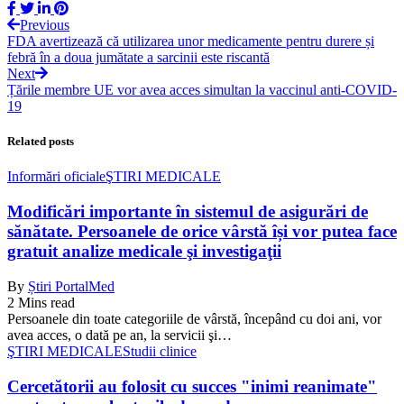
Previous
FDA avertizează că utilizarea unor medicamente pentru durere și
febră în a doua jumătate a sarcinii este riscantă
Next
Țările membre UE vor avea acces simultan la vaccinul anti-COVID-
19
Related posts
Informări oficiale
ŞTIRI MEDICALE
Modificări importante în sistemul de asigurări de
sănătate. Persoanele de orice vârstă își vor putea face
gratuit analize medicale şi investigaţii
By
Știri PortalMed
2 Mins read
Persoanele din toate categoriile de vârstă, începând cu doi ani, vor
avea acces, o dată pe an, la servicii şi…
ŞTIRI MEDICALE
Studii clinice
Cercetătorii au folosit cu succes "inimi reanimate"