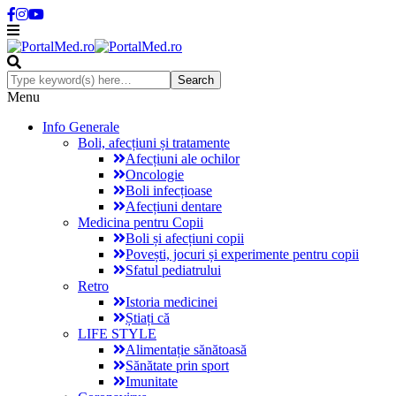
Menu
Info Generale
Boli, afecțiuni și tratamente
Afecțiuni ale ochilor
Oncologie
Boli infecțioase
Afecțiuni dentare
Medicina pentru Copii
Boli și afecțiuni copii
Povești, jocuri și experimente pentru copii
Sfatul pediatrului
Retro
Istoria medicinei
Știați că
LIFE STYLE
Alimentație sănătoasă
Sănătate prin sport
Imunitate