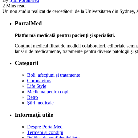
By
Știri PortalMed
2 Mins read
Un nou studiu realizat de cercetătorii de la Universitatea din Sydney, Au
PortalMed
Platformă medicală pentru pacienți și specialiști.
Conținut medical filtrat de medicii colaboratori, editoriale semna
lansări de medicamente, tratamente pentru diverse patologii și șt
Categorii
Boli, afecțiuni și tratamente
Coronavirus
Life Style
Medicina pentru copii
Retro
Ştiri medicale
Informaţii utile
Despre PortalMed
Termeni și condiții
Politica de confidențialitate