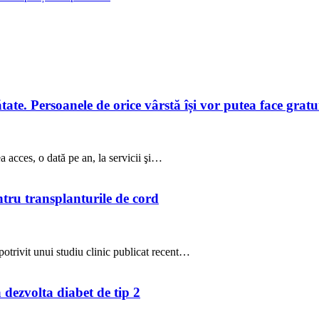
te. Persoanele de orice vârstă își vor putea face gratuit
a acces, o dată pe an, la servicii şi…
ntru transplanturile de cord
potrivit unui studiu clinic publicat recent…
a dezvolta diabet de tip 2