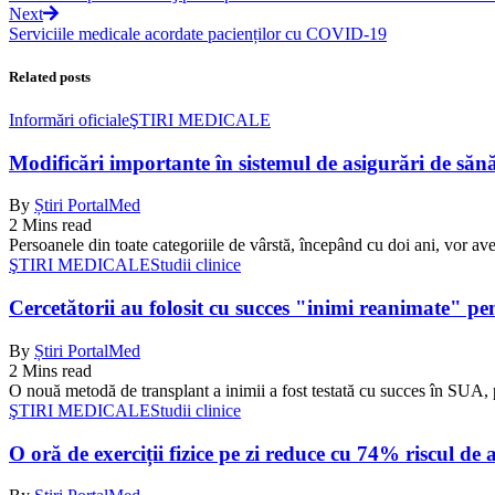
Next
Serviciile medicale acordate pacienților cu COVID-19
Related posts
Informări oficiale
ŞTIRI MEDICALE
Modificări importante în sistemul de asigurări de sănăta
By
Știri PortalMed
2 Mins read
Persoanele din toate categoriile de vârstă, începând cu doi ani, vor ave
ŞTIRI MEDICALE
Studii clinice
Cercetătorii au folosit cu succes "inimi reanimate" pe
By
Știri PortalMed
2 Mins read
O nouă metodă de transplant a inimii a fost testată cu succes în SUA, 
ŞTIRI MEDICALE
Studii clinice
O oră de exerciții fizice pe zi reduce cu 74% riscul de 