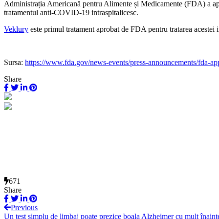
Administrația Americană pentru Alimente și Medicamente (FDA) a aprob
tratamentul anti-COVID-19 intraspitalicesc.
Veklury
este primul tratament aprobat de FDA pentru tratarea acestei in
Sursa:
https://www.fda.gov/news-events/press-announcements/fda-app
Share
671
Share
Previous
Un test simplu de limbaj poate prezice boala Alzheimer cu mult înaint