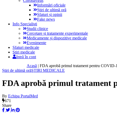
Coronavirus
Informări oficiale
Știri de ultimă oră
Sfaturi și opinii
Fake news
Info Specialişti
Studii clinice
Cercetare și tratamente experimentale
Medicamente și dispozitive medicale
Evenimente
Sfaturi medicale
Ştiri medicale
Intră în cont
Acasă
|
FDA aprobă primul tratament pentru COVID-
Știri de ultimă oră
ŞTIRI MEDICALE
FDA aprobă primul tratament
By
Echipa PortalMed
671
Share