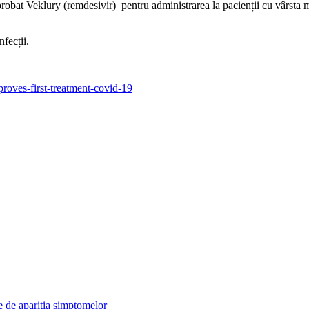
at Veklury (remdesivir) pentru administrarea la pacienții cu vârsta m
fecții.
roves-first-treatment-covid-19
e de apariția simptomelor