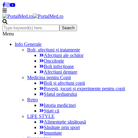
Menu
Info Generale
Boli, afecțiuni și tratamente
Afecțiuni ale ochilor
Oncologie
Boli infecțioase
Afecțiuni dentare
Medicina pentru Copii
Boli și afecțiuni copii
Povești, jocuri și experimente pentru copii
Sfatul pediatrului
Retro
Istoria medicinei
Știați că
LIFE STYLE
Alimentație sănătoasă
Sănătate prin sport
Imunitate