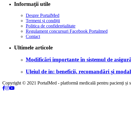
Informaţii utile
Despre PortalMed
Termeni și condiții
Politica de confidențialitate
Regulament concursuri Facebook Portalmed
Contact
Ultimele articole
Modificări importante în sistemul de asigurăr
Uleiul de in: beneficii, recomandări și modali
Copyright © 2021 PortalMed - platformă medicală pentru pacienți și sp