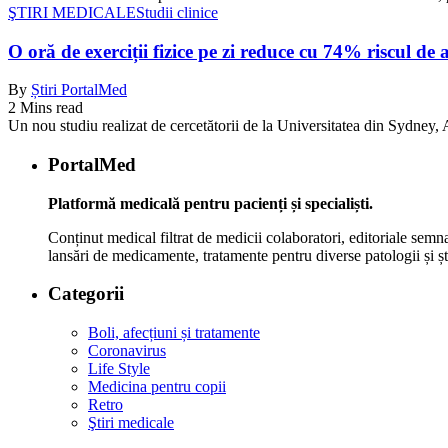
ŞTIRI MEDICALE
Studii clinice
O oră de exerciții fizice pe zi reduce cu 74% riscul de 
By
Știri PortalMed
2 Mins read
Un nou studiu realizat de cercetătorii de la Universitatea din Sydney, Au
PortalMed
Platformă medicală pentru pacienți și specialiști.
Conținut medical filtrat de medicii colaboratori, editoriale semna
lansări de medicamente, tratamente pentru diverse patologii și șt
Categorii
Boli, afecțiuni și tratamente
Coronavirus
Life Style
Medicina pentru copii
Retro
Ştiri medicale