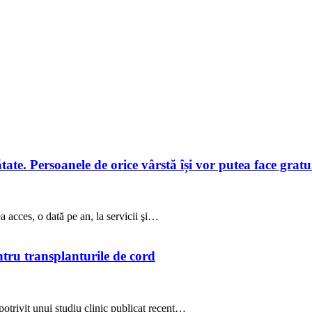
te. Persoanele de orice vârstă își vor putea face gratuit
a acces, o dată pe an, la servicii şi…
ntru transplanturile de cord
potrivit unui studiu clinic publicat recent…