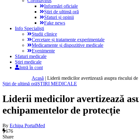
Coronavirus
Informări oficiale
Știri de ultimă oră
Sfaturi și opinii
Fake news
Info Specialişti
Studii clinice
Cercetare și tratamente experimentale
Medicamente și dispozitive medicale
Evenimente
Sfaturi medicale
Ştiri medicale
Intră în cont
Acasă
|
Liderii medicilor avertizează asupra riscului de
Știri de ultimă oră
ŞTIRI MEDICALE
Liderii medicilor avertizează asu
echipamentelor de protecție
By
Echipa PortalMed
676
Share