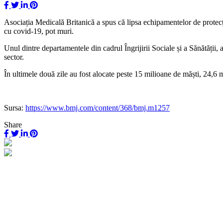
Asociația Medicală Britanică a spus că lipsa echipamentelor de protecție
cu covid-19, pot muri.
Unul dintre departamentele din cadrul Îngrijirii Sociale și a Sănătății,
sector.
În ultimele două zile au fost alocate peste 15 milioane de măști, 24,6 
Sursa:
https://www.bmj.com/content/368/bmj.m1257
Share