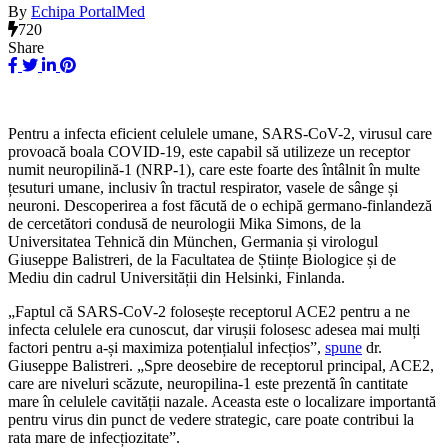
By
Echipa PortalMed
720
Share
Pentru a infecta eficient celulele umane, SARS-CoV-2, virusul care
provoacă boala COVID-19, este capabil să utilizeze un receptor
numit neuropilină-1 (NRP-1), care este foarte des întâlnit în multe
țesuturi umane, inclusiv în tractul respirator, vasele de sânge și
neuroni. Descoperirea a fost făcută de o echipă germano-finlandeză
de cercetători condusă de neurologii Mika Simons, de la
Universitatea Tehnică din München, Germania și virologul
Giuseppe Balistreri, de la Facultatea de Științe Biologice și de
Mediu din cadrul Universității din Helsinki, Finlanda.
„Faptul că SARS-CoV-2 folosește receptorul ACE2 pentru a ne
infecta celulele era cunoscut, dar virușii folosesc adesea mai mulți
factori pentru a-și maximiza potențialul infecțios”,
spune
dr.
Giuseppe Balistreri.
„Spre deosebire de receptorul principal, ACE2,
care are niveluri scăzute, neuropilina-1 este prezentă în cantitate
mare în celulele cavității nazale. Aceasta este o localizare importantă
pentru virus din punct de vedere strategic, care poate contribui la
rata mare de infecțiozitate”.