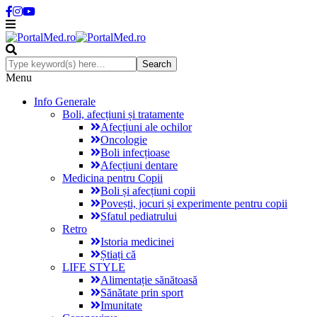
Menu
Info Generale
Boli, afecțiuni și tratamente
Afecțiuni ale ochilor
Oncologie
Boli infecțioase
Afecțiuni dentare
Medicina pentru Copii
Boli și afecțiuni copii
Povești, jocuri și experimente pentru copii
Sfatul pediatrului
Retro
Istoria medicinei
Știați că
LIFE STYLE
Alimentație sănătoasă
Sănătate prin sport
Imunitate