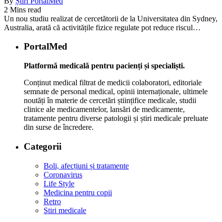
By
Știri PortalMed
2 Mins read
Un nou studiu realizat de cercetătorii de la Universitatea din Sydney,
Australia, arată că activitățile fizice regulate pot reduce riscul…
PortalMed
Platformă medicală pentru pacienți și specialiști.
Conținut medical filtrat de medicii colaboratori, editoriale
semnate de personal medical, opinii internaționale, ultimele
noutăți în materie de cercetări științifice medicale, studii
clinice ale medicamentelor, lansări de medicamente,
tratamente pentru diverse patologii și știri medicale preluate
din surse de încredere.
Categorii
Boli, afecțiuni și tratamente
Coronavirus
Life Style
Medicina pentru copii
Retro
Ştiri medicale