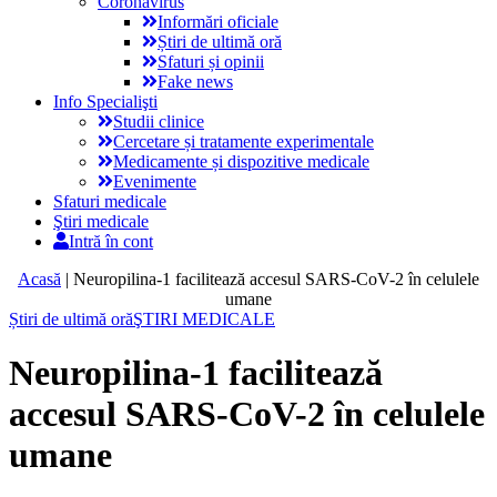
Coronavirus
Informări oficiale
Știri de ultimă oră
Sfaturi și opinii
Fake news
Info Specialişti
Studii clinice
Cercetare și tratamente experimentale
Medicamente și dispozitive medicale
Evenimente
Sfaturi medicale
Ştiri medicale
Intră în cont
Acasă
|
Neuropilina-1 facilitează accesul SARS-CoV-2 în celulele
umane
Știri de ultimă oră
ŞTIRI MEDICALE
Neuropilina-1 facilitează
accesul SARS-CoV-2 în celulele
umane