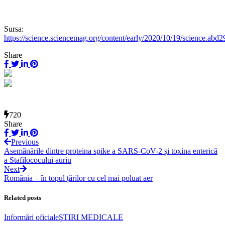
Sursa:
https://science.sciencemag.org/content/early/2020/10/19/science.abd
Share
720
Share
Previous
Asemănările dintre proteina spike a SARS-CoV-2 și toxina enterică
a Stafilococului auriu
Next
România – în topul țărilor cu cel mai poluat aer
Related posts
Informări oficiale
ŞTIRI MEDICALE