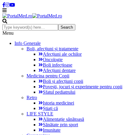
Menu
Info Generale
Boli, afecțiuni și tratamente
Afecțiuni ale ochilor
Oncologie
Boli infecțioase
Afecțiuni dentare
Medicina pentru Copii
Boli și afecțiuni copii
Povești, jocuri și experimente pentru copii
Sfatul pediatrului
Retro
Istoria medicinei
Știați că
LIFE STYLE
Alimentație sănătoasă
Sănătate prin sport
Imunitate