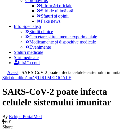
Coronavirus
Informări oficiale
Știri de ultimă oră
Sfaturi și opinii
Fake news
Info Specialişti
Studii clinice
Cercetare și tratamente experimentale
Medicamente și dispozitive medicale
Evenimente
Sfaturi medicale
Ştiri medicale
Intră în cont
Acasă
|
SARS-CoV-2 poate infecta celulele sistemului imunitar
Știri de ultimă oră
ŞTIRI MEDICALE
SARS-CoV-2 poate infecta
celulele sistemului imunitar
By
Echipa PortalMed
691
Share