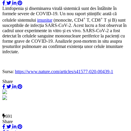
Limfopenia și diseminarea virală sistemică sunt des întâlnite în
formele severe de COVID-19. Un nou raport științific arată că
+
+
celulele sistemului
imunitar
(monocite, CD4
T, CD8
T și B) sunt
susceptibile de infecția SARS-CoV-2. Acest lucru a fost observat în
cadrul unor experimente in vitro și ex vivo. SARS-CoV-2 a fost
detectat în celulele sanguine mononucleare periferice la pacienți cu
forme grave de COVID-19. Analizele post-mortem in situ asupra
țesuturilor pulmonare au confirmat existența unor celule imunitare
infectate.
Sursa:
https://www.nature.com/articles/s41577-020-00439-1
Share
691
Share