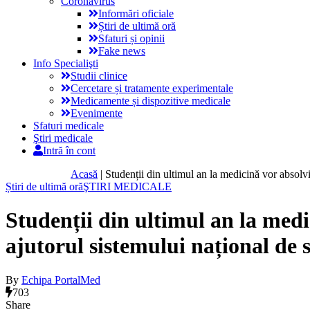
Coronavirus
Informări oficiale
Știri de ultimă oră
Sfaturi și opinii
Fake news
Info Specialişti
Studii clinice
Cercetare și tratamente experimentale
Medicamente și dispozitive medicale
Evenimente
Sfaturi medicale
Ştiri medicale
Intră în cont
Acasă
|
Studenții din ultimul an la medicină vor absolvi
Știri de ultimă oră
ŞTIRI MEDICALE
Studenții din ultimul an la medi
ajutorul sistemului național de 
By
Echipa PortalMed
703
Share