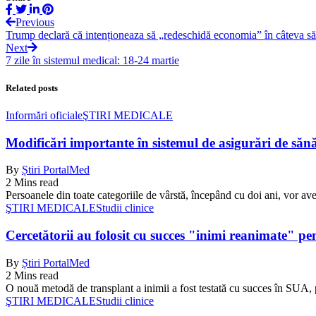
Previous
Trump declară că intenționeaza să „redeschidă economia” în câteva săp
Next
7 zile în sistemul medical: 18-24 martie
Related posts
Informări oficiale
ŞTIRI MEDICALE
Modificări importante în sistemul de asigurări de sănăta
By
Știri PortalMed
2 Mins read
Persoanele din toate categoriile de vârstă, începând cu doi ani, vor ave
ŞTIRI MEDICALE
Studii clinice
Cercetătorii au folosit cu succes "inimi reanimate" pe
By
Știri PortalMed
2 Mins read
O nouă metodă de transplant a inimii a fost testată cu succes în SUA, 
ŞTIRI MEDICALE
Studii clinice