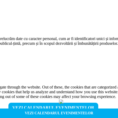
prelucrăm date cu caracter personal, cum ar fi identificatori unici și infor
ublicul-țintă, precum și în scopul dezvoltării și îmbunătățirii produselor
e through the website. Out of these, the cookies that are categorized a
rty cookies that help us analyze and understand how you use this websit
ting out of some of these cookies may affect your browsing experience.
VEZI CALENDARUL EVENIMENTELOR
VEZI CALENDARUL EVENIMENTELOR
properly. This category only includes cookies that ensures basic functio