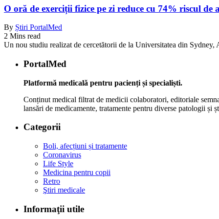
O oră de exerciții fizice pe zi reduce cu 74% riscul de 
By
Știri PortalMed
2 Mins read
Un nou studiu realizat de cercetătorii de la Universitatea din Sydney, Au
PortalMed
Platformă medicală pentru pacienți și specialiști.
Conținut medical filtrat de medicii colaboratori, editoriale semna
lansări de medicamente, tratamente pentru diverse patologii și șt
Categorii
Boli, afecțiuni și tratamente
Coronavirus
Life Style
Medicina pentru copii
Retro
Ştiri medicale
Informaţii utile