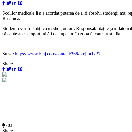
Școlilor medicale li s-a acordat puterea de a-și absolvi studenții mai
Britanică.
Studenții vor fi plătiți ca medici juniori. Responsabilitățile și îndatori
să caute aceste oportunități de angajare în zona în care au studiat.
Sursa:
https://www.bmj.com/content/368/bmj.m1227
Share
703
Share