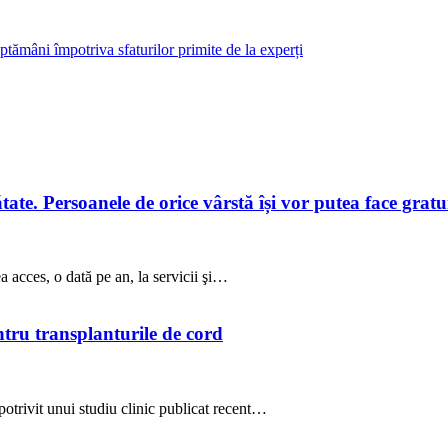
tămâni împotriva sfaturilor primite de la experți
te. Persoanele de orice vârstă își vor putea face gratuit
a acces, o dată pe an, la servicii şi…
ntru transplanturile de cord
potrivit unui studiu clinic publicat recent…