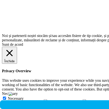
Noi și partenerii noștri stocăm și/sau accesăm fisiere de tip cookie, și 
personalizate, măsurători de reclame și de conținut, informații despre p
Sunt de acord
Închide
Privacy Overview
This website uses cookies to improve your experience while you navigat
working of basic functionalities of the website. We also use third-pa
consent. You also have the option to opt-out of these cookies. But op
Necessary
Necessary
Întotdeauna activate
Necessary cookies are absolutely essential for the website to function 