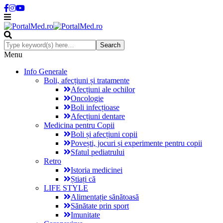
Menu
Info Generale
Boli, afecțiuni și tratamente
Afecțiuni ale ochilor
Oncologie
Boli infecțioase
Afecțiuni dentare
Medicina pentru Copii
Boli și afecțiuni copii
Povești, jocuri și experimente pentru copii
Sfatul pediatrului
Retro
Istoria medicinei
Știați că
LIFE STYLE
Alimentație sănătoasă
Sănătate prin sport
Imunitate