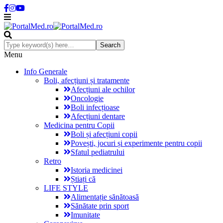
Menu
Info Generale
Boli, afecțiuni și tratamente
Afecțiuni ale ochilor
Oncologie
Boli infecțioase
Afecțiuni dentare
Medicina pentru Copii
Boli și afecțiuni copii
Povești, jocuri și experimente pentru copii
Sfatul pediatrului
Retro
Istoria medicinei
Știați că
LIFE STYLE
Alimentație sănătoasă
Sănătate prin sport
Imunitate