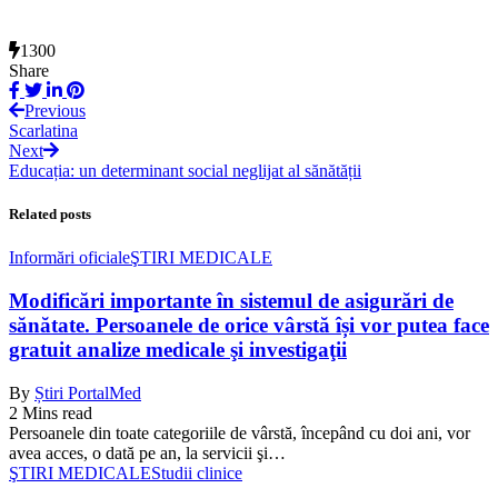
1300
Share
Previous
Scarlatina
Next
Educația: un determinant social neglijat al sănătății
Related posts
Informări oficiale
ŞTIRI MEDICALE
Modificări importante în sistemul de asigurări de
sănătate. Persoanele de orice vârstă își vor putea face
gratuit analize medicale şi investigaţii
By
Știri PortalMed
2 Mins read
Persoanele din toate categoriile de vârstă, începând cu doi ani, vor
avea acces, o dată pe an, la servicii şi…
ŞTIRI MEDICALE
Studii clinice