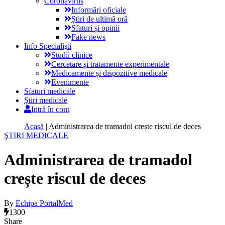
Coronavirus
Informări oficiale
Știri de ultimă oră
Sfaturi și opinii
Fake news
Info Specialişti
Studii clinice
Cercetare și tratamente experimentale
Medicamente și dispozitive medicale
Evenimente
Sfaturi medicale
Ştiri medicale
Intră în cont
Acasă
|
Administrarea de tramadol crește riscul de deces
ŞTIRI MEDICALE
Administrarea de tramadol
crește riscul de deces
By
Echipa PortalMed
1300
Share