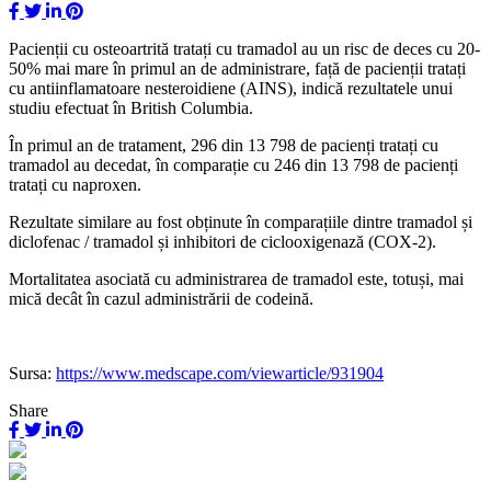
Pacienții cu osteoartrită tratați cu tramadol au un risc de deces cu 20-
50% mai mare în primul an de administrare, față de pacienții tratați
cu antiinflamatoare nesteroidiene (AINS), indică rezultatele unui
studiu efectuat în British Columbia.
În primul an de tratament, 296 din 13 798 de pacienți tratați cu
tramadol au decedat, în comparație cu 246 din 13 798 de pacienți
tratați cu naproxen.
Rezultate similare au fost obținute în comparațiile dintre tramadol și
diclofenac / tramadol și inhibitori de ciclooxigenază (COX-2).
Mortalitatea asociată cu administrarea de tramadol este, totuși, mai
mică decât în cazul administrării de codeină.
Sursa:
https://www.medscape.com/viewarticle/931904
Share