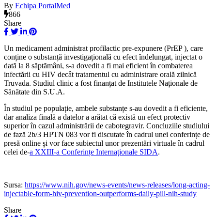
By
Echipa PortalMed
866
Share
Un medicament administrat profilactic pre-expunere (PrEP ), care
conține o substanță investigațională cu efect îndelungat, injectat o
dată la 8 săptămâni, s-a dovedit a fi mai eficient în combaterea
infectării cu HIV decât tratamentul cu administrare orală zilnică
Truvada. Studiul clinic a fost finanțat de Institutele Naționale de
Sănătate din S.U.A.
În studiul pe populație, ambele substanțe s-au dovedit a fi eficiente,
dar analiza finală a datelor a arătat că există un efect protectiv
superior în cazul administrării de cabotegravir. Concluziile studiului
de fază 2b/3 HPTN 083 vor fi discutate în cadrul unei conferințe de
presă online și vor face subiectul unor prezentări virtuale în cadrul
celei de-
a XXIII-a Conferințe Internaționale SIDA
.
Sursa:
https://www.nih.gov/news-events/news-releases/long-acting-
injectable-form-hiv-prevention-outperforms-daily-pill-nih-study
Share