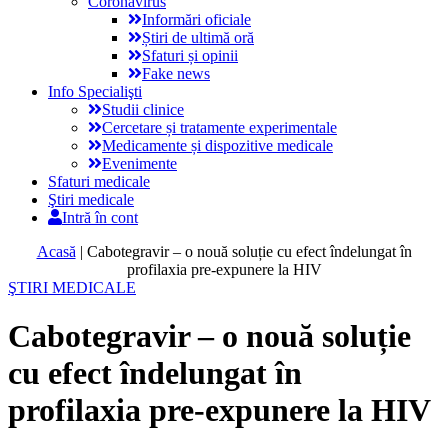
Coronavirus
Informări oficiale
Știri de ultimă oră
Sfaturi și opinii
Fake news
Info Specialişti
Studii clinice
Cercetare și tratamente experimentale
Medicamente și dispozitive medicale
Evenimente
Sfaturi medicale
Ştiri medicale
Intră în cont
Acasă
|
Cabotegravir – o nouă soluție cu efect îndelungat în
profilaxia pre-expunere la HIV
ŞTIRI MEDICALE
Cabotegravir – o nouă soluție
cu efect îndelungat în
profilaxia pre-expunere la HIV