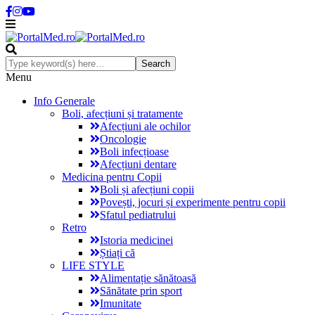
Menu
Info Generale
Boli, afecțiuni și tratamente
Afecțiuni ale ochilor
Oncologie
Boli infecțioase
Afecțiuni dentare
Medicina pentru Copii
Boli și afecțiuni copii
Povești, jocuri și experimente pentru copii
Sfatul pediatrului
Retro
Istoria medicinei
Știați că
LIFE STYLE
Alimentație sănătoasă
Sănătate prin sport
Imunitate