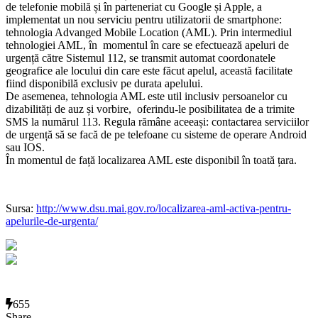
de telefonie mobilă și în parteneriat cu Google și Apple, a
implementat un nou serviciu pentru utilizatorii de smartphone:
tehnologia Advanged Mobile Location (AML). Prin intermediul
tehnologiei AML, în momentul în care se efectuează apeluri de
urgență către Sistemul 112, se transmit automat coordonatele
geografice ale locului din care este făcut apelul, această facilitate
fiind disponibilă exclusiv pe durata apelului.
De asemenea, tehnologia AML este util inclusiv persoanelor cu
dizabilități de auz și vorbire, oferindu-le posibilitatea de a trimite
SMS la numărul 113. Regula rămâne aceeași: contactarea serviciilor
de urgență să se facă de pe telefoane cu sisteme de operare Android
sau IOS.
În momentul de față localizarea AML este disponibil în toată țara.
Sursa:
http://www.dsu.mai.gov.ro/localizarea-aml-activa-pentru-
apelurile-de-urgenta/
655
Share