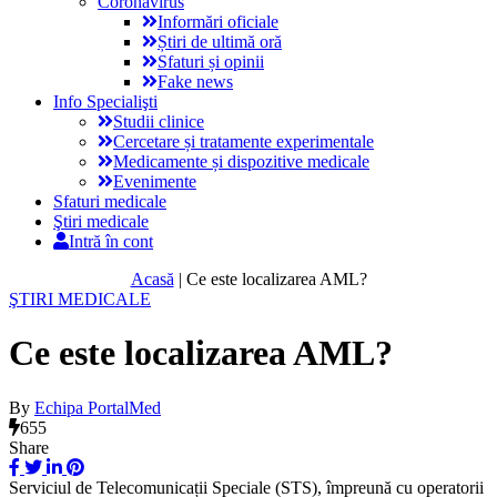
Coronavirus
Informări oficiale
Știri de ultimă oră
Sfaturi și opinii
Fake news
Info Specialişti
Studii clinice
Cercetare și tratamente experimentale
Medicamente și dispozitive medicale
Evenimente
Sfaturi medicale
Ştiri medicale
Intră în cont
Acasă
|
Ce este localizarea AML?
ŞTIRI MEDICALE
Ce este localizarea AML?
By
Echipa PortalMed
655
Share
Serviciul de Telecomunicații Speciale (STS), împreună cu operatorii