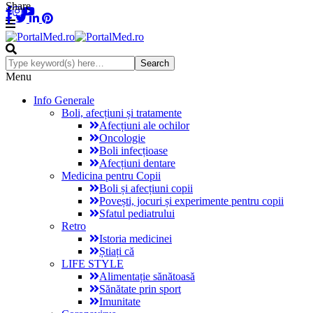
Share
Menu
Info Generale
Boli, afecțiuni și tratamente
Afecțiuni ale ochilor
Oncologie
Boli infecțioase
Afecțiuni dentare
Medicina pentru Copii
Boli și afecțiuni copii
Povești, jocuri și experimente pentru copii
Sfatul pediatrului
Retro
Istoria medicinei
Știați că
LIFE STYLE
Alimentație sănătoasă
Sănătate prin sport
Imunitate