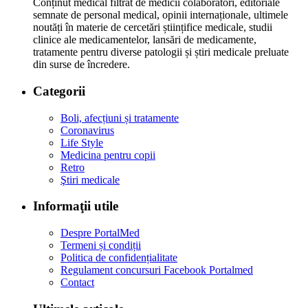
Conținut medical filtrat de medicii colaboratori, editoriale
semnate de personal medical, opinii internaționale, ultimele
noutăți în materie de cercetări științifice medicale, studii
clinice ale medicamentelor, lansări de medicamente,
tratamente pentru diverse patologii și știri medicale preluate
din surse de încredere.
Categorii
Boli, afecțiuni și tratamente
Coronavirus
Life Style
Medicina pentru copii
Retro
Ştiri medicale
Informaţii utile
Despre PortalMed
Termeni și condiții
Politica de confidențialitate
Regulament concursuri Facebook Portalmed
Contact