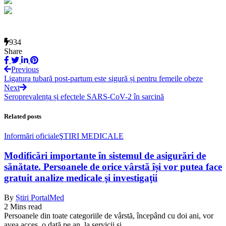
934
Share
Previous
Ligatura tubară post-partum este sigură și pentru femeile obeze
Next
Seroprevalența și efectele SARS-CoV-2 în sarcină
Related posts
Informări oficiale
ŞTIRI MEDICALE
Modificări importante în sistemul de asigurări de
sănătate. Persoanele de orice vârstă își vor putea face
gratuit analize medicale şi investigaţii
By
Știri PortalMed
2 Mins read
Persoanele din toate categoriile de vârstă, începând cu doi ani, vor
avea acces, o dată pe an, la servicii şi…