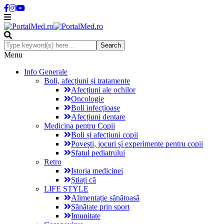
Menu
Info Generale
Boli, afecțiuni și tratamente
Afecțiuni ale ochilor
Oncologie
Boli infecțioase
Afecțiuni dentare
Medicina pentru Copii
Boli și afecțiuni copii
Povești, jocuri și experimente pentru copii
Sfatul pediatrului
Retro
Istoria medicinei
Știați că
LIFE STYLE
Alimentație sănătoasă
Sănătate prin sport
Imunitate