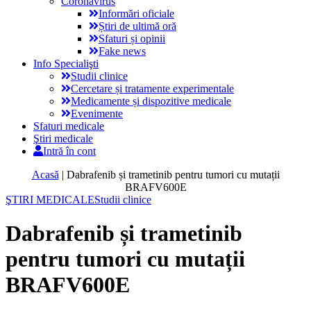
Coronavirus
Informări oficiale
Știri de ultimă oră
Sfaturi și opinii
Fake news
Info Specialişti
Studii clinice
Cercetare și tratamente experimentale
Medicamente și dispozitive medicale
Evenimente
Sfaturi medicale
Ştiri medicale
Intră în cont
Acasă
|
Dabrafenib și trametinib pentru tumori cu mutații
BRAFV600E
ŞTIRI MEDICALE
Studii clinice
Dabrafenib și trametinib
pentru tumori cu mutații
BRAFV600E