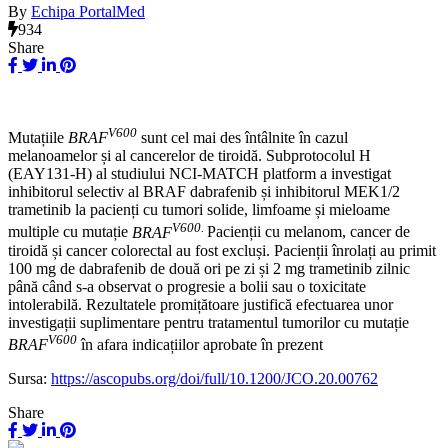
By
Echipa PortalMed
934
Share
V600
Mutațiile
BRAF
sunt cel mai des întâlnite în cazul
melanoamelor și al cancerelor de tiroidă. Subprotocolul H
(EAY131-H) al studiului NCI-MATCH platform a investigat
inhibitorul selectiv al BRAF dabrafenib și inhibitorul MEK1/2
trametinib la pacienți cu tumori solide, limfoame și mieloame
V600.
multiple cu mutație
BRAF
Pacienții cu melanom, cancer de
tiroidă și cancer colorectal au fost excluși. Pacienții înrolați au primit
100 mg de dabrafenib de două ori pe zi și 2 mg trametinib zilnic
până când s-a observat o progresie a bolii sau o toxicitate
intolerabilă. Rezultatele promițătoare justifică efectuarea unor
investigații suplimentare pentru tratamentul tumorilor cu mutație
V600
BRAF
în afara indicațiilor aprobate în prezent
Sursa:
https://ascopubs.org/doi/full/10.1200/JCO.20.00762
Share