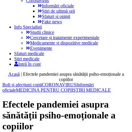
Coronavirus
Informări oficiale
Știri de ultimă oră
Sfaturi și opinii
Fake news
Info Specialişti
Studii clinice
Cercetare și tratamente experimentale
Medicamente și dispozitive medicale
Evenimente
Sfaturi medicale
Ştiri medicale
Intră în cont
Acasă
|
Efectele pandemiei asupra sănătății psiho-emoționale a
copiilor
Boli și afecțiuni copii
CORONAVIRUS
Informări
oficiale
MEDICINA PENTRU COPII
ŞTIRI MEDICALE
Efectele pandemiei asupra
sănătății psiho-emoționale a
copiilor