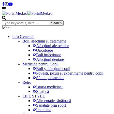
Menu
Info Generale
Boli, afecțiuni și tratamente
Afecțiuni ale ochilor
Oncologie
Boli infecțioase
Afecțiuni dentare
Medicina pentru Copii
Boli și afecțiuni copii
Povești, jocuri și experimente pentru copii
Sfatul pediatrului
Retro
Istoria medicinei
Știați că
LIFE STYLE
Alimentație sănătoasă
Sănătate prin sport
Imunitate