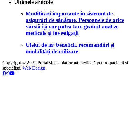
Ultimele articole
Modificări importante în sistemul de
asigurări de sănătate. Persoanele de orice
vârstă își vor putea face gratuit analize
medicale şi investigaţii
Uleiul de in: beneficii, recomandări și
modalități de utilizare
Copyright © 2021 PortalMed - platformă medicală pentru pacienți și
specialiști.
Web Design