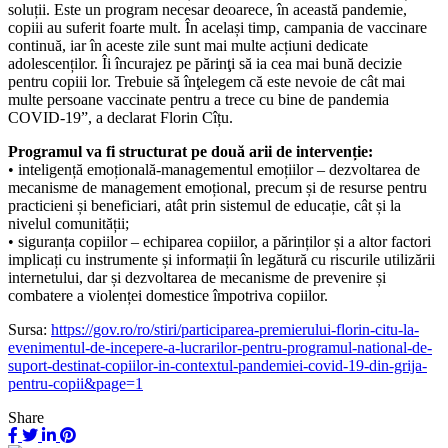
soluții. Este un program necesar deoarece, în această pandemie,
copiii au suferit foarte mult. În același timp, campania de vaccinare
continuă, iar în aceste zile sunt mai multe acțiuni dedicate
adolescenților. Îi încurajez pe părinţi să ia cea mai bună decizie
pentru copiii lor. Trebuie să înţelegem că este nevoie de cât mai
multe persoane vaccinate pentru a trece cu bine de pandemia
COVID-19”, a declarat Florin Cîțu.
Programul va fi structurat pe două arii de intervenție:
• inteligență emoțională-managementul emoțiilor – dezvoltarea de
mecanisme de management emoțional, precum și de resurse pentru
practicieni și beneficiari, atât prin sistemul de educație, cât și la
nivelul comunității;
• siguranța copiilor – echiparea copiilor, a părinților și a altor factori
implicați cu instrumente și informații în legătură cu riscurile utilizării
internetului, dar și dezvoltarea de mecanisme de prevenire și
combatere a violenței domestice împotriva copiilor.
Sursa:
https://gov.ro/ro/stiri/participarea-premierului-florin-citu-la-
evenimentul-de-incepere-a-lucrarilor-pentru-programul-national-de-
suport-destinat-copiilor-in-contextul-pandemiei-covid-19-din-grija-
pentru-copii&page=1
Share