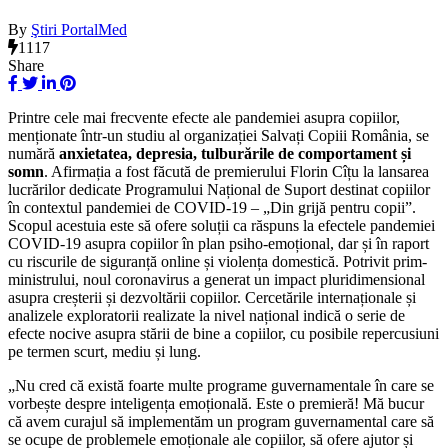
By
Ştiri PortalMed
1117
Share
Printre cele mai frecvente efecte ale pandemiei asupra copiilor,
menționate într-un studiu al organizației Salvați Copiii România, se
numără
anxietatea, depresia, tulburările de comportament și
somn
. Afirmația a fost făcută de premierului Florin Cîțu la lansarea
lucrărilor dedicate Programului Național de Suport destinat copiilor
în contextul pandemiei de COVID-19 – „Din grijă pentru copii”.
Scopul acestuia este să ofere soluții ca răspuns la efectele pandemiei
COVID-19 asupra copiilor în plan psiho-emoțional, dar și în raport
cu riscurile de siguranță online și violența domestică. Potrivit prim-
ministrului, noul coronavirus a generat un impact pluridimensional
asupra creșterii și dezvoltării copiilor. Cercetările internaționale și
analizele exploratorii realizate la nivel național indică o serie de
efecte nocive asupra stării de bine a copiilor, cu posibile repercusiuni
pe termen scurt, mediu și lung.
„Nu cred că există foarte multe programe guvernamentale în care se
vorbește despre inteligența emoțională. Este o premieră! Mă bucur
că avem curajul să implementăm un program guvernamental care să
se ocupe de problemele emoționale ale copiilor, să ofere ajutor și