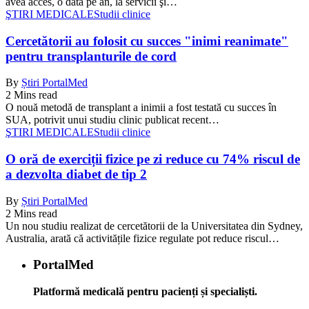
avea acces, o dată pe an, la servicii şi…
ŞTIRI MEDICALE
Studii clinice
Cercetătorii au folosit cu succes "inimi reanimate"
pentru transplanturile de cord
By
Știri PortalMed
2 Mins read
O nouă metodă de transplant a inimii a fost testată cu succes în
SUA, potrivit unui studiu clinic publicat recent…
ŞTIRI MEDICALE
Studii clinice
O oră de exerciții fizice pe zi reduce cu 74% riscul de
a dezvolta diabet de tip 2
By
Știri PortalMed
2 Mins read
Un nou studiu realizat de cercetătorii de la Universitatea din Sydney,
Australia, arată că activitățile fizice regulate pot reduce riscul…
PortalMed
Platformă medicală pentru pacienți și specialiști.