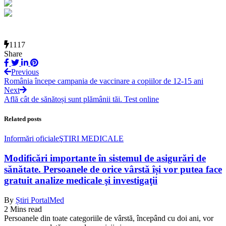
1117
Share
Previous
România începe campania de vaccinare a copiilor de 12-15 ani
Next
Află cât de sănătoși sunt plămânii tăi. Test online
Related posts
Informări oficiale
ŞTIRI MEDICALE
Modificări importante în sistemul de asigurări de
sănătate. Persoanele de orice vârstă își vor putea face
gratuit analize medicale şi investigaţii
By
Știri PortalMed
2 Mins read
Persoanele din toate categoriile de vârstă, începând cu doi ani, vor