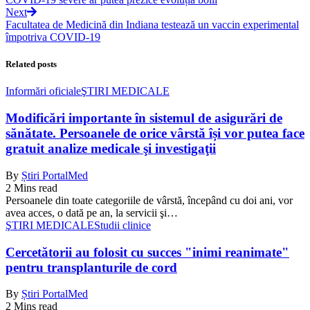
Next
Facultatea de Medicină din Indiana testează un vaccin experimental
împotriva COVID-19
Related posts
Informări oficiale
ŞTIRI MEDICALE
Modificări importante în sistemul de asigurări de
sănătate. Persoanele de orice vârstă își vor putea face
gratuit analize medicale şi investigaţii
By
Știri PortalMed
2 Mins read
Persoanele din toate categoriile de vârstă, începând cu doi ani, vor
avea acces, o dată pe an, la servicii şi…
ŞTIRI MEDICALE
Studii clinice
Cercetătorii au folosit cu succes "inimi reanimate"
pentru transplanturile de cord
By
Știri PortalMed
2 Mins read