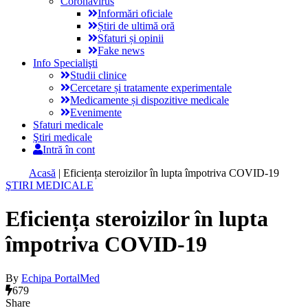
Coronavirus
Informări oficiale
Știri de ultimă oră
Sfaturi și opinii
Fake news
Info Specialişti
Studii clinice
Cercetare și tratamente experimentale
Medicamente și dispozitive medicale
Evenimente
Sfaturi medicale
Ştiri medicale
Intră în cont
Acasă
|
Eficiența steroizilor în lupta împotriva COVID-19
ŞTIRI MEDICALE
Eficiența steroizilor în lupta
împotriva COVID-19
By
Echipa PortalMed
679
Share