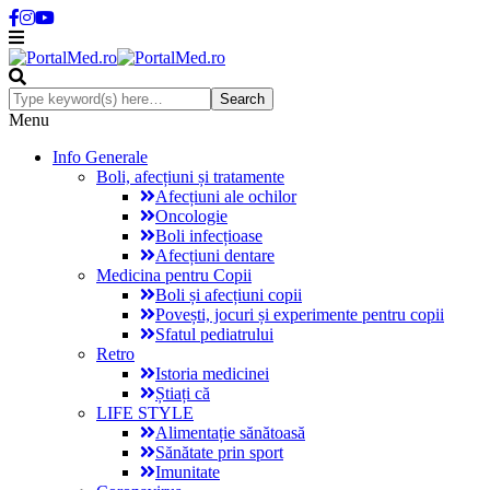
Menu
Info Generale
Boli, afecțiuni și tratamente
Afecțiuni ale ochilor
Oncologie
Boli infecțioase
Afecțiuni dentare
Medicina pentru Copii
Boli și afecțiuni copii
Povești, jocuri și experimente pentru copii
Sfatul pediatrului
Retro
Istoria medicinei
Știați că
LIFE STYLE
Alimentație sănătoasă
Sănătate prin sport
Imunitate