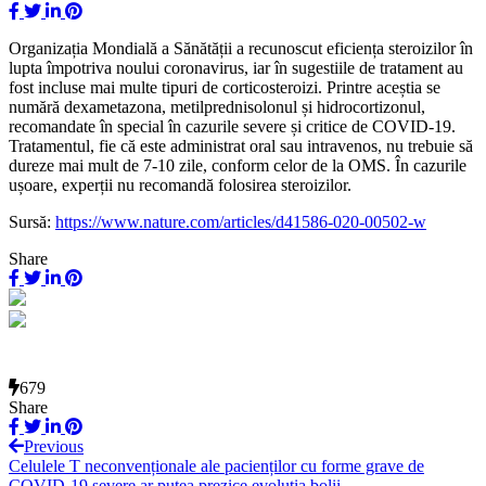
Organizația Mondială a Sănătății a recunoscut eficiența steroizilor în
lupta împotriva noului coronavirus, iar în sugestiile de tratament au
fost incluse mai multe tipuri de corticosteroizi. Printre aceștia se
numără dexametazona, metilprednisolonul și hidrocortizonul,
recomandate în special în cazurile severe și critice de COVID-19.
Tratamentul, fie că este administrat oral sau intravenos, nu trebuie să
dureze mai mult de 7-10 zile, conform celor de la OMS. În cazurile
ușoare, experții nu recomandă folosirea steroizilor.
Sursă:
https://www.nature.com/articles/d41586-020-00502-w
Share
679
Share
Previous
Celulele T neconvenționale ale pacienților cu forme grave de
COVID-19 severe ar putea prezice evoluția bolii