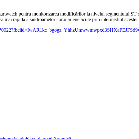
artwatch pentru monitorizarea modificărilor la nivelul segmentului ST es
ea mai rapidă a sindroamelor coronariene acute prin intermediul acestei 
larticle/2770022?fbclid=IwAR1kc_bgogz_YhhzUmwwmwpxd3SHXaPE
arcinom la adulții cu dermatită atopică