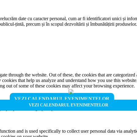
prelucrăm date cu caracter personal, cum ar fi identificatori unici și infor
ublicul-țintă, precum și în scopul dezvoltării și îmbunătățirii produselor
e through the website. Out of these, the cookies that are categorized a
rty cookies that help us analyze and understand how you use this websit
ting out of some of these cookies may affect your browsing experience.
VEZI CALENDARUL EVENIMENTELOR
VEZI CALENDARUL EVENIMENTELOR
properly. This category only includes cookies that ensures basic functio
function and is used specifically to collect user personal data via anal
e cookies on your website.