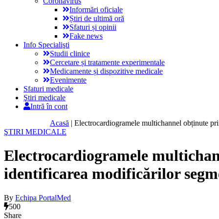
Coronavirus
Informări oficiale
Știri de ultimă oră
Sfaturi și opinii
Fake news
Info Specialişti
Studii clinice
Cercetare și tratamente experimentale
Medicamente și dispozitive medicale
Evenimente
Sfaturi medicale
Ştiri medicale
Intră în cont
Acasă
|
Electrocardiogramele multichannel obținute pri
ŞTIRI MEDICALE
Electrocardiogramele multichan
identificarea modificărilor seg
By
Echipa PortalMed
500
Share