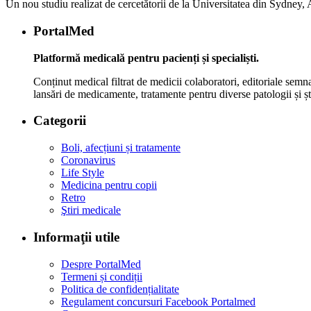
Un nou studiu realizat de cercetătorii de la Universitatea din Sydney, Au
PortalMed
Platformă medicală pentru pacienți și specialiști.
Conținut medical filtrat de medicii colaboratori, editoriale semna
lansări de medicamente, tratamente pentru diverse patologii și șt
Categorii
Boli, afecțiuni și tratamente
Coronavirus
Life Style
Medicina pentru copii
Retro
Ştiri medicale
Informaţii utile
Despre PortalMed
Termeni și condiții
Politica de confidențialitate
Regulament concursuri Facebook Portalmed