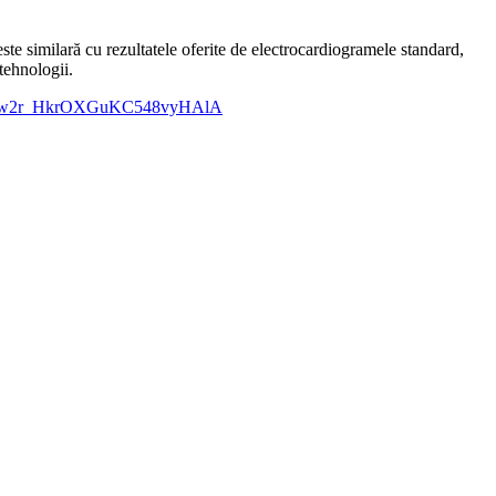
te similară cu rezultatele oferite de electrocardiogramele standard,
tehnologii.
JFSd9w2r_HkrOXGuKC548vyHAlA