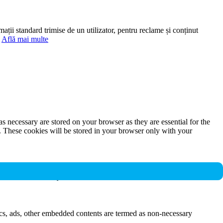
mații standard trimise de un utilizator, pentru reclame și conținut
.
Află mai multe
s necessary are stored on your browser as they are essential for the
e. These cookies will be stored in your browser only with your
nalities and security features of the website. These cookies do not
ytics, ads, other embedded contents are termed as non-necessary