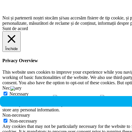
Noi și partenerii noștri stocăm și/sau accesăm fisiere de tip cookie, și 
personalizate, măsurători de reclame și de conținut, informații despre p
Sunt de acord
Închide
Privacy Overview
This website uses cookies to improve your experience while you navigat
working of basic functionalities of the website. We also use third-pa
consent. You also have the option to opt-out of these cookies. But op
Necessary
Necessary
Întotdeauna activate
Necessary cookies are absolutely essential for the website to function 
store any personal information.
Non-necessary
Non-necessary
Any cookies that may not be particularly necessary for the website to 
cookies. It is mandatory to procure user consent prior to running thes