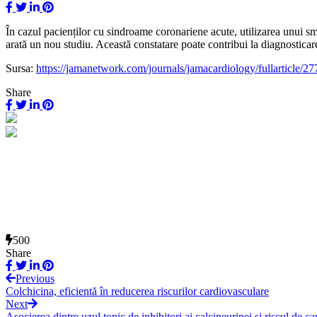
În cazul pacienților cu sindroame coronariene acute, utilizarea unui sm
arată un nou studiu. Această constatare poate contribui la diagnosticar
Sursa:
https://jamanetwork.com/journals/jamacardiology/ful
Share
500
Share
Previous
Colchicina, eficientă în reducerea riscurilor cardiovasculare
Next
Asocierea dintre uzul topic de inhibitori ai calcineurinei și riscul de c