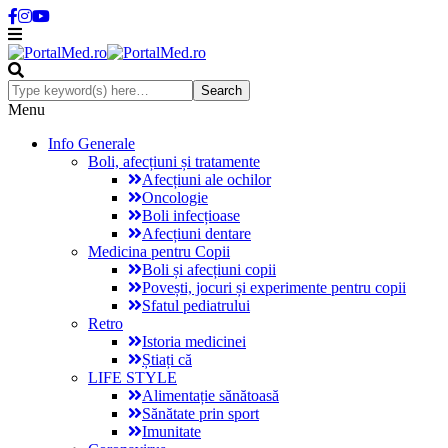
Menu
Info Generale
Boli, afecțiuni și tratamente
Afecțiuni ale ochilor
Oncologie
Boli infecțioase
Afecțiuni dentare
Medicina pentru Copii
Boli și afecțiuni copii
Povești, jocuri și experimente pentru copii
Sfatul pediatrului
Retro
Istoria medicinei
Știați că
LIFE STYLE
Alimentație sănătoasă
Sănătate prin sport
Imunitate