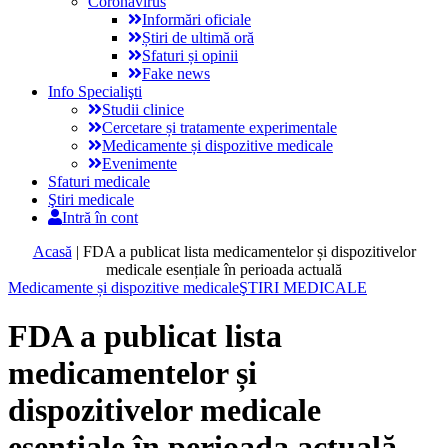
Coronavirus
Informări oficiale
Știri de ultimă oră
Sfaturi și opinii
Fake news
Info Specialişti
Studii clinice
Cercetare și tratamente experimentale
Medicamente și dispozitive medicale
Evenimente
Sfaturi medicale
Ştiri medicale
Intră în cont
Acasă
|
FDA a publicat lista medicamentelor și dispozitivelor
medicale esențiale în perioada actuală
Medicamente și dispozitive medicale
ŞTIRI MEDICALE
FDA a publicat lista
medicamentelor și
dispozitivelor medicale
esențiale în perioada actuală