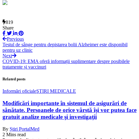
819
Share
Previous
Testul de sânge pentru depistarea bolii Alzheimer este disponibil
pentru uz clinic
Next
COVID-19: EMA oferă informații suplimentare despre posibilele
tratamente și vaccinuri
Related posts
Informări oficiale
ŞTIRI MEDICALE
Modificări importante în sistemul de asigurări de
sănătate. Persoanele de orice vârstă își vor putea face
gratuit analize medicale şi investigaţii
By
Știri PortalMed
2 Mins read