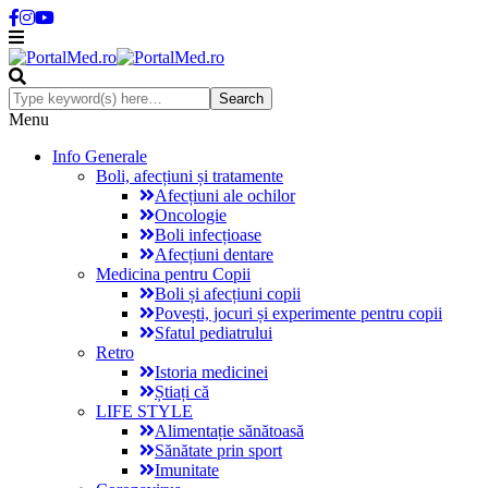
Menu
Info Generale
Boli, afecțiuni și tratamente
Afecțiuni ale ochilor
Oncologie
Boli infecțioase
Afecțiuni dentare
Medicina pentru Copii
Boli și afecțiuni copii
Povești, jocuri și experimente pentru copii
Sfatul pediatrului
Retro
Istoria medicinei
Știați că
LIFE STYLE
Alimentație sănătoasă
Sănătate prin sport
Imunitate