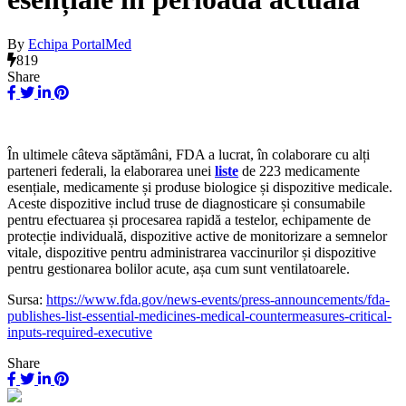
By
Echipa PortalMed
819
Share
În ultimele câteva săptămâni, FDA a lucrat, în colaborare cu alți
parteneri federali, la elaborarea unei
liste
de 223 medicamente
esențiale, medicamente și produse biologice și dispozitive medicale.
Aceste dispozitive includ truse de diagnosticare și consumabile
pentru efectuarea și procesarea rapidă a testelor, echipamente de
protecție individuală, dispozitive active de monitorizare a semnelor
vitale, dispozitive pentru administrarea vaccinurilor și dispozitive
pentru gestionarea bolilor acute, așa cum sunt ventilatoarele.
Sursa:
https://www.fda.gov/news-events/press-announcements/fda-
publishes-list-essential-medicines-medical-countermeasures-critical-
inputs-required-executive
Share