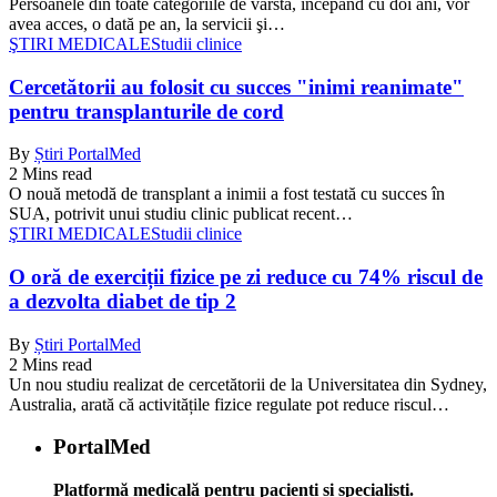
Persoanele din toate categoriile de vârstă, începând cu doi ani, vor
avea acces, o dată pe an, la servicii şi…
ŞTIRI MEDICALE
Studii clinice
Cercetătorii au folosit cu succes "inimi reanimate"
pentru transplanturile de cord
By
Știri PortalMed
2 Mins read
O nouă metodă de transplant a inimii a fost testată cu succes în
SUA, potrivit unui studiu clinic publicat recent…
ŞTIRI MEDICALE
Studii clinice
O oră de exerciții fizice pe zi reduce cu 74% riscul de
a dezvolta diabet de tip 2
By
Știri PortalMed
2 Mins read
Un nou studiu realizat de cercetătorii de la Universitatea din Sydney,
Australia, arată că activitățile fizice regulate pot reduce riscul…
PortalMed
Platformă medicală pentru pacienți și specialiști.