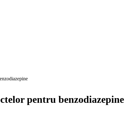
benzodiazepine
ectelor pentru benzodiazepine