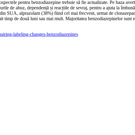
ospectele pentru benzodiazepine trebuie să fie actualizate. Pe baza aver
rile de abuz, dependență și reacțiile de sevraj, pentru a ajuta la îmbunăt
ile din SUA, alprazolam (38%) fiind cel mai frecvent, urmat de clonaze
rimit timp de două luni sau mai mult. Majoritatea benzodiazepinelor sunt 
uiring-labeling-changes-benzodiazepines