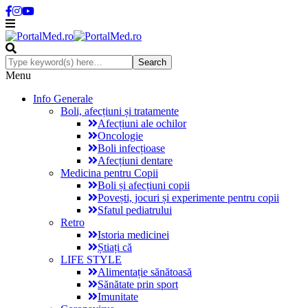
Menu
Info Generale
Boli, afecțiuni și tratamente
Afecțiuni ale ochilor
Oncologie
Boli infecțioase
Afecțiuni dentare
Medicina pentru Copii
Boli și afecțiuni copii
Povești, jocuri și experimente pentru copii
Sfatul pediatrului
Retro
Istoria medicinei
Știați că
LIFE STYLE
Alimentație sănătoasă
Sănătate prin sport
Imunitate