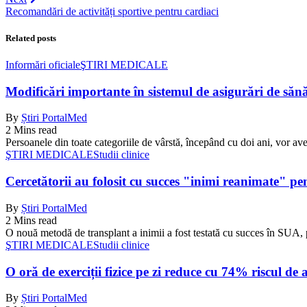
Recomandări de activități sportive pentru cardiaci
Related posts
Informări oficiale
ŞTIRI MEDICALE
Modificări importante în sistemul de asigurări de sănăta
By
Știri PortalMed
2 Mins read
Persoanele din toate categoriile de vârstă, începând cu doi ani, vor ave
ŞTIRI MEDICALE
Studii clinice
Cercetătorii au folosit cu succes "inimi reanimate" pe
By
Știri PortalMed
2 Mins read
O nouă metodă de transplant a inimii a fost testată cu succes în SUA, 
ŞTIRI MEDICALE
Studii clinice
O oră de exerciții fizice pe zi reduce cu 74% riscul de 
By
Știri PortalMed