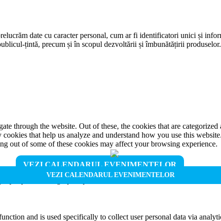
prelucrăm date cu caracter personal, cum ar fi identificatori unici și infor
ublicul-țintă, precum și în scopul dezvoltării și îmbunătățirii produselor
e through the website. Out of these, the cookies that are categorized a
rty cookies that help us analyze and understand how you use this websit
ting out of some of these cookies may affect your browsing experience.
VEZI CALENDARUL EVENIMENTELOR
VEZI CALENDARUL EVENIMENTELOR
properly. This category only includes cookies that ensures basic functio
function and is used specifically to collect user personal data via anal