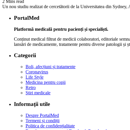
2 Mins read
Un nou studiu realizat de cercetătorii de la Universitatea din Sydney, Au
PortalMed
Platformă medicală pentru pacienți și specialiști.
Conținut medical filtrat de medicii colaboratori, editoriale semna
lansări de medicamente, tratamente pentru diverse patologii și șt
Categorii
Boli, afecțiuni și tratamente
Coronavirus
Life Style
Medicina pentru copii
Retro
Ştiri medicale
Informaţii utile
Despre PortalMed
Termeni și condiții
Politica de confidențialitate