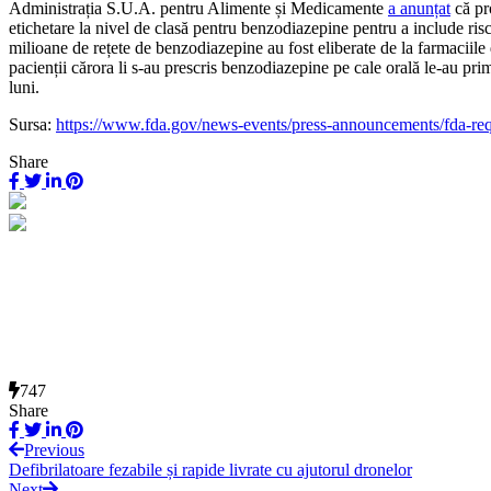
Administrația S.U.A. pentru Alimente și Medicamente
a anunțat
că pr
etichetare la nivel de clasă pentru benzodiazepine pentru a include riscu
milioane de rețete de benzodiazepine au fost eliberate de la farmaci
pacienții cărora li s-au prescris benzodiazepine pe cale orală le-au p
luni.
Sursa:
https://www.fda.gov/news-events/press-announcements/fda-req
Share
747
Share
Previous
Defibrilatoare fezabile și rapide livrate cu ajutorul dronelor
Next