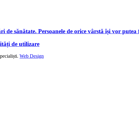
i de sănătate. Persoanele de orice vârstă își vor putea f
tăți de utilizare
ecialiști.
Web Design