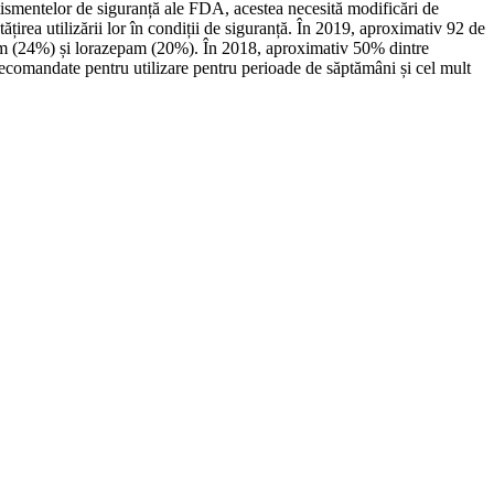
tismentelor de siguranță ale FDA, acestea necesită modificări de
ățirea utilizării lor în condiții de siguranță. În 2019, aproximativ 92 de
pam (24%) și lorazepam (20%). În 2018, aproximativ 50% dintre
recomandate pentru utilizare pentru perioade de săptămâni și cel mult