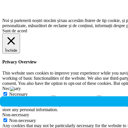
Noi și partenerii noștri stocăm și/sau accesăm fisiere de tip cookie, și 
personalizate, măsurători de reclame și de conținut, informații despre p
Sunt de acord
Închide
Privacy Overview
This website uses cookies to improve your experience while you navigat
working of basic functionalities of the website. We also use third-pa
consent. You also have the option to opt-out of these cookies. But op
Necessary
Necessary
Întotdeauna activate
Necessary cookies are absolutely essential for the website to function 
store any personal information.
Non-necessary
Non-necessary
Any cookies that may not be particularly necessary for the website to 