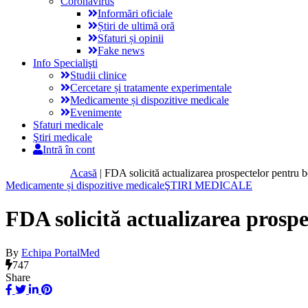
Coronavirus
Informări oficiale
Știri de ultimă oră
Sfaturi și opinii
Fake news
Info Specialişti
Studii clinice
Cercetare și tratamente experimentale
Medicamente și dispozitive medicale
Evenimente
Sfaturi medicale
Ştiri medicale
Intră în cont
Acasă
|
FDA solicită actualizarea prospectelor pentru 
Medicamente și dispozitive medicale
ŞTIRI MEDICALE
FDA solicită actualizarea prosp
By
Echipa PortalMed
747
Share