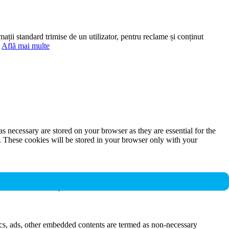
mații standard trimise de un utilizator, pentru reclame și conținut
.
Află mai multe
s necessary are stored on your browser as they are essential for the
e. These cookies will be stored in your browser only with your
nalities and security features of the website. These cookies do not
ytics, ads, other embedded contents are termed as non-necessary