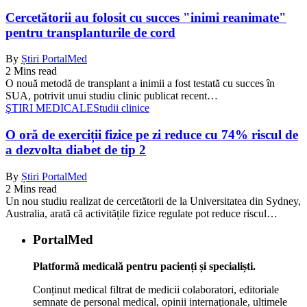
Cercetătorii au folosit cu succes "inimi reanimate"
pentru transplanturile de cord
By
Știri PortalMed
2 Mins read
O nouă metodă de transplant a inimii a fost testată cu succes în
SUA, potrivit unui studiu clinic publicat recent…
ŞTIRI MEDICALE
Studii clinice
O oră de exerciții fizice pe zi reduce cu 74% riscul de
a dezvolta diabet de tip 2
By
Știri PortalMed
2 Mins read
Un nou studiu realizat de cercetătorii de la Universitatea din Sydney,
Australia, arată că activitățile fizice regulate pot reduce riscul…
PortalMed
Platformă medicală pentru pacienți și specialiști.
Conținut medical filtrat de medicii colaboratori, editoriale
semnate de personal medical, opinii internaționale, ultimele