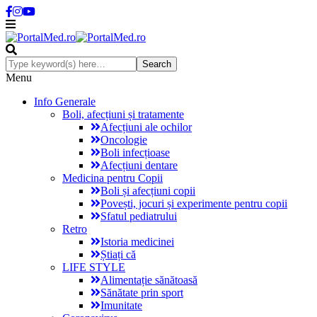
Menu
Info Generale
Boli, afecțiuni și tratamente
Afecțiuni ale ochilor
Oncologie
Boli infecțioase
Afecțiuni dentare
Medicina pentru Copii
Boli și afecțiuni copii
Povești, jocuri și experimente pentru copii
Sfatul pediatrului
Retro
Istoria medicinei
Știați că
LIFE STYLE
Alimentație sănătoasă
Sănătate prin sport
Imunitate