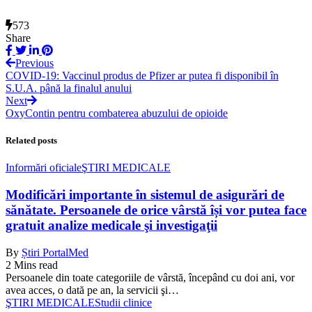
573
Share
Previous
COVID-19: Vaccinul produs de Pfizer ar putea fi disponibil în
S.U.A. până la finalul anului
Next
OxyContin pentru combaterea abuzului de opioide
Related posts
Informări oficiale
ŞTIRI MEDICALE
Modificări importante în sistemul de asigurări de
sănătate. Persoanele de orice vârstă își vor putea face
gratuit analize medicale şi investigaţii
By
Știri PortalMed
2 Mins read
Persoanele din toate categoriile de vârstă, începând cu doi ani, vor
avea acces, o dată pe an, la servicii şi…
ŞTIRI MEDICALE
Studii clinice