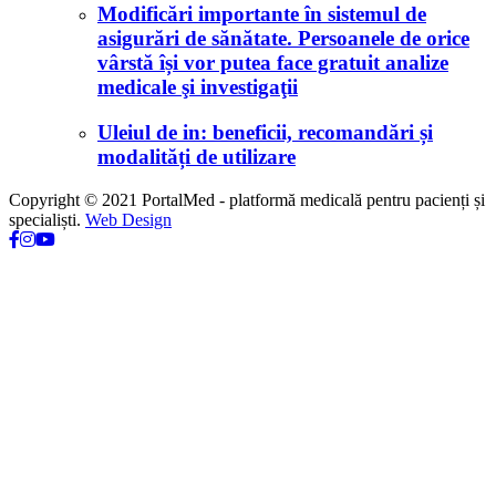
Modificări importante în sistemul de
asigurări de sănătate. Persoanele de orice
vârstă își vor putea face gratuit analize
medicale şi investigaţii
Uleiul de in: beneficii, recomandări și
modalități de utilizare
Copyright © 2021 PortalMed - platformă medicală pentru pacienți și
specialiști.
Web Design