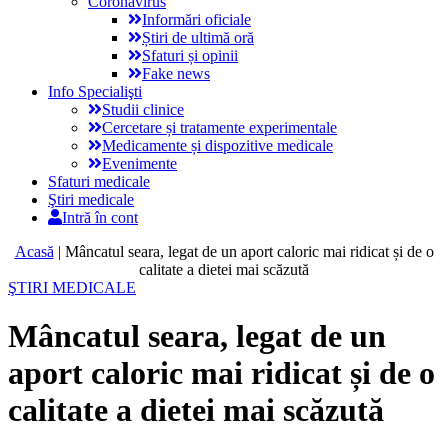
Coronavirus
Informări oficiale
Știri de ultimă oră
Sfaturi și opinii
Fake news
Info Specialişti
Studii clinice
Cercetare și tratamente experimentale
Medicamente și dispozitive medicale
Evenimente
Sfaturi medicale
Ştiri medicale
Intră în cont
Acasă
|
Mâncatul seara, legat de un aport caloric mai ridicat și de o
calitate a dietei mai scăzută
ŞTIRI MEDICALE
Mâncatul seara, legat de un
aport caloric mai ridicat și de o
calitate a dietei mai scăzută