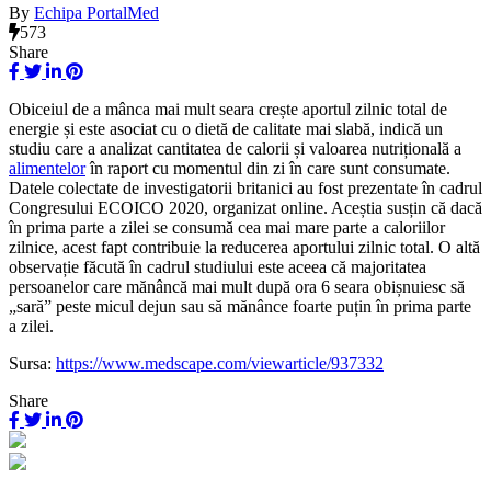
By
Echipa PortalMed
573
Share
Obiceiul de a mânca mai mult seara crește aportul zilnic total de
energie și este asociat cu o dietă de calitate mai slabă, indică un
studiu care a analizat cantitatea de calorii și valoarea nutrițională a
alimentelor
în raport cu momentul din zi în care sunt consumate.
Datele colectate de investigatorii britanici au fost prezentate în cadrul
Congresului ECOICO 2020, organizat online. Aceștia susțin că dacă
în prima parte a zilei se consumă cea mai mare parte a caloriilor
zilnice, acest fapt contribuie la reducerea aportului zilnic total. O altă
observație făcută în cadrul studiului este aceea că majoritatea
persoanelor care mănâncă mai mult după ora 6 seara obișnuiesc să
„sară” peste micul dejun sau să mănânce foarte puțin în prima parte
a zilei.
Sursa:
https://www.medscape.com/viewarticle/937332
Share