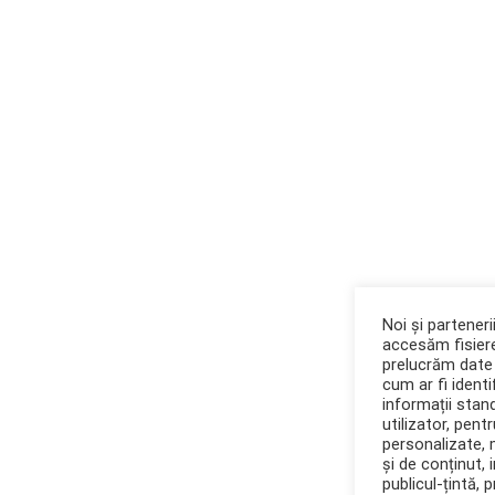
Noi și partener
accesăm fisiere
prelucrăm date 
cum ar fi identif
informații stan
utilizator, pent
personalizate,
și de conținut, 
publicul-țintă, 