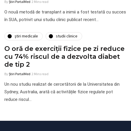
By
Știri PortalMed
2 Mins read
O nouă metodă de transplant a inimii a fost testată cu succes
în SUA, potrivit unui studiu clinic publicat recent…
ştiri medicale
studii clinice
O oră de exerciții fizice pe zi reduce
cu 74% riscul de a dezvolta diabet
de tip 2
By
Știri PortalMed
2 Mins read
Un nou studiu realizat de cercetătorii de la Universitatea din
Sydney, Australia, arată că activitățile fizice regulate pot
reduce riscul…