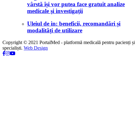
vârstă își vor putea face gratuit analize
medicale şi investigaţii
Uleiul de in: beneficii, recomandări și
modalități de utilizare
Copyright © 2021 PortalMed - platformă medicală pentru pacienți și
specialiști.
Web Design