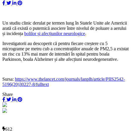
Un studiu clinic derulat pe termen lung în Statele Unite ale Americii
arată că există o puternică asociere între nivelul de poluare a aerului
și incidența
bolilor și afecțiunilor neurologice
.
Investigatorii au descoperit că pentru fiecare creștere cu 5
micrograme pe metru cub a concentrațiilor anuale de PM2,5 a existat
un risc cu 13% mai mare de internări în spital pentru boala
Parkinson, boala Alzheimer și alte afecțiuni neurodegenerative.
Sursa:
https://www.thelancet.com/journals/lanplh/article/PIIS2542-
5196(20)30227-8/fulltext
Share
612