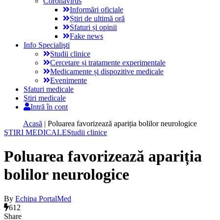
Coronavirus
Informări oficiale
Știri de ultimă oră
Sfaturi și opinii
Fake news
Info Specialişti
Studii clinice
Cercetare și tratamente experimentale
Medicamente și dispozitive medicale
Evenimente
Sfaturi medicale
Ştiri medicale
Intră în cont
Acasă
|
Poluarea favorizează apariția bolilor neurologice
ŞTIRI MEDICALE
Studii clinice
Poluarea favorizează apariția
bolilor neurologice
By
Echipa PortalMed
612
Share