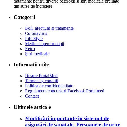
tratamente pentru diverse patologii și știri medicale preluate
din surse de încredere.
Categorii
Boli, afecțiuni și tratamente
Coronavirus
Life Style
Medicina pentru copii
Retro
Ştiri medicale
Informaţii utile
Despre PortalMed
Termeni și condiții
Politica de confidențialitate
Regulament concursuri Facebook Portalmed
Contact
Ultimele articole
Modificări importante în sistemul de
asigurări de sănătate. Persoanele de orice