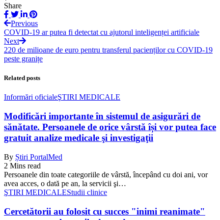
Share
Previous
COVID-19 ar putea fi detectat cu ajutorul inteligenței artificiale
Next
220 de milioane de euro pentru transferul pacienților cu COVID-19
peste granițe
Related posts
Informări oficiale
ŞTIRI MEDICALE
Modificări importante în sistemul de asigurări de
sănătate. Persoanele de orice vârstă își vor putea face
gratuit analize medicale şi investigaţii
By
Știri PortalMed
2 Mins read
Persoanele din toate categoriile de vârstă, începând cu doi ani, vor
avea acces, o dată pe an, la servicii şi…
ŞTIRI MEDICALE
Studii clinice
Cercetătorii au folosit cu succes "inimi reanimate"