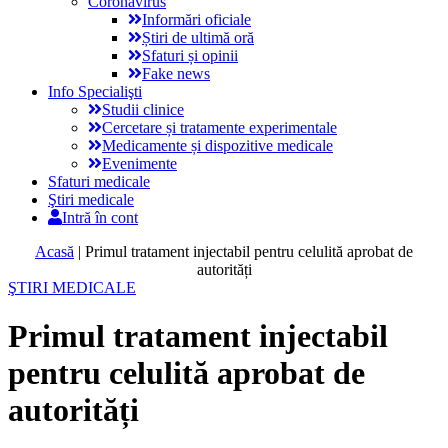
Coronavirus
Informări oficiale
Știri de ultimă oră
Sfaturi și opinii
Fake news
Info Specialişti
Studii clinice
Cercetare și tratamente experimentale
Medicamente și dispozitive medicale
Evenimente
Sfaturi medicale
Ştiri medicale
Intră în cont
Acasă
|
Primul tratament injectabil pentru celulită aprobat de
autorități
ŞTIRI MEDICALE
Primul tratament injectabil
pentru celulită aprobat de
autorități