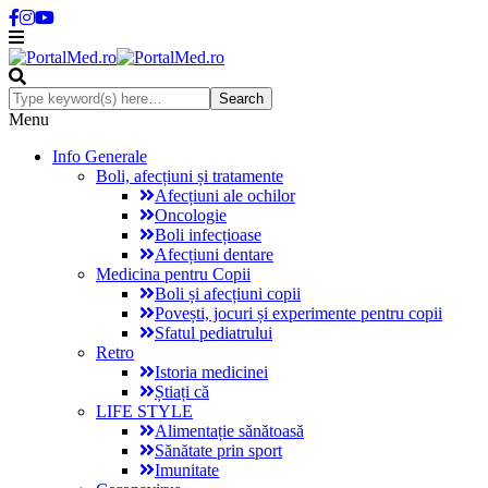
Menu
Info Generale
Boli, afecțiuni și tratamente
Afecțiuni ale ochilor
Oncologie
Boli infecțioase
Afecțiuni dentare
Medicina pentru Copii
Boli și afecțiuni copii
Povești, jocuri și experimente pentru copii
Sfatul pediatrului
Retro
Istoria medicinei
Știați că
LIFE STYLE
Alimentație sănătoasă
Sănătate prin sport
Imunitate