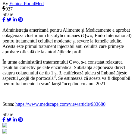
By
Echipa PortalMed
937
Share
Administrația americană pentru Alimente și Medicamente a aprobat
colagenaza clostridium histolyticum-aaes (Qwo, Endo International)
pentru tratamentul celulitei moderate și severe la femeile adulte.
Acesta este primul tratament injectabil anti-celulită care primește
aprobare oficială de la autoritățile de profil.
În urma administrării tratamentului Qwo, s-a constatat relaxarea
țesutului conectiv pe cale enzimatică. Substanța acționează direct
asupra colagenului de tip 1 și 3, catifelează pielea și îmbunătățește
aspectul „cojii de portocală”. Se estimează că acesta va fi disponibil
pentru tratamente la scară largă începând cu anul 2021.
Sursa:
https://www.medscape.com/viewarticle/933680
Share