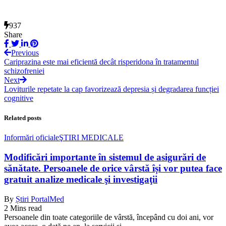
937
Share
Previous
Cariprazina este mai eficientă decât risperidona în tratamentul
schizofreniei
Next
Loviturile repetate la cap favorizează depresia și degradarea funcției
cognitive
Related posts
Informări oficiale
ŞTIRI MEDICALE
Modificări importante în sistemul de asigurări de
sănătate. Persoanele de orice vârstă își vor putea face
gratuit analize medicale şi investigaţii
By
Știri PortalMed
2 Mins read
Persoanele din toate categoriile de vârstă, începând cu doi ani, vor