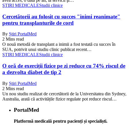
avea acces, o dată pe an, la servicii şi…
ŞTIRI MEDICALE
Studii clinice
Cercetătorii au folosit cu succes "inimi reanimate"
pentru transplanturile de cord
By
Știri PortalMed
2 Mins read
O nouă metodă de transplant a inimii a fost testată cu succes în
SUA, potrivit unui studiu clinic publicat recent…
ŞTIRI MEDICALE
Studii clinice
O oră de exerciții fizice pe zi reduce cu 74% riscul de
a dezvolta diabet de tip 2
By
Știri PortalMed
2 Mins read
Un nou studiu realizat de cercetătorii de la Universitatea din Sydney,
Australia, arată că activitățile fizice regulate pot reduce riscul…
PortalMed
Platformă medicală pentru pacienți și specialiști.