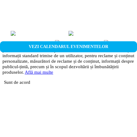
Noi și partenerii noștri stocăm și/sau accesăm fisiere de tip cookie, și
VEZI CALENDARUL EVENIMENTELOR
prelucrăm date cu caracter personal, cum ar fi identificatori unici și
informații standard trimise de un utilizator, pentru reclame și conținut
personalizate, măsurători de reclame și de conținut, informații despre
publicul-țintă, precum și în scopul dezvoltării și îmbunătățirii
produselor.
Află mai multe
Sunt de acord