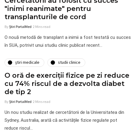
Cercetătorii au folosit cu succes
"inimi reanimate" pentru
transplanturile de cord
By
Știri PortalMed
2 Mins read
O nouă metodă de transplant a inimii a fost testată cu succes
în SUA, potrivit unui studiu clinic publicat recent…
ştiri medicale
studii clinice
O oră de exerciții fizice pe zi reduce
cu 74% riscul de a dezvolta diabet
de tip 2
By
Știri PortalMed
2 Mins read
Un nou studiu realizat de cercetătorii de la Universitatea din
Sydney, Australia, arată că activitățile fizice regulate pot
reduce riscul…