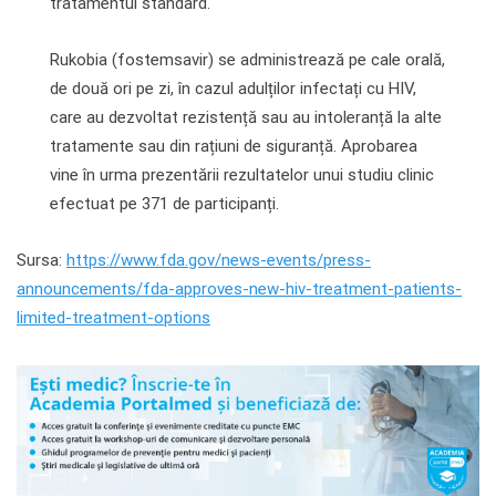
tratamentul standard.
Rukobia (fostemsavir) se administrează pe cale orală,
de două ori pe zi, în cazul adulților infectați cu HIV,
care au dezvoltat rezistență sau au intoleranță la alte
tratamente sau din rațiuni de siguranță. Aprobarea
vine în urma prezentării rezultatelor unui studiu clinic
efectuat pe 371 de participanți.
Sursa:
https://www.fda.gov/news-events/press-
announcements/fda-approves-new-hiv-treatment-patients-
limited-treatment-options