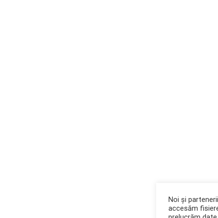
Noi și partener
accesăm fisiere
prelucrăm date 