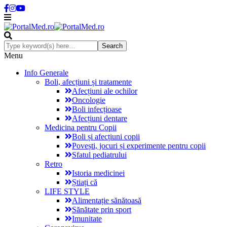
Menu
Info Generale
Boli, afecțiuni și tratamente
Afecțiuni ale ochilor
Oncologie
Boli infecțioase
Afecțiuni dentare
Medicina pentru Copii
Boli și afecțiuni copii
Povești, jocuri și experimente pentru copii
Sfatul pediatrului
Retro
Istoria medicinei
Știați că
LIFE STYLE
Alimentație sănătoasă
Sănătate prin sport
Imunitate