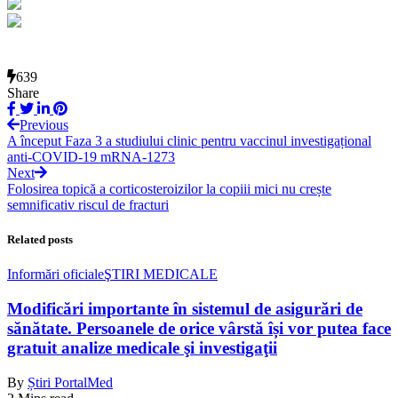
639
Share
Previous
A început Faza 3 a studiului clinic pentru vaccinul investigațional
anti-COVID-19 mRNA-1273
Next
Folosirea topică a corticosteroizilor la copiii mici nu crește
semnificativ riscul de fracturi
Related posts
Informări oficiale
ŞTIRI MEDICALE
Modificări importante în sistemul de asigurări de
sănătate. Persoanele de orice vârstă își vor putea face
gratuit analize medicale şi investigaţii
By
Știri PortalMed