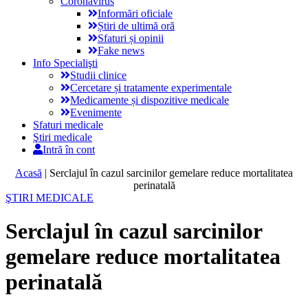
Coronavirus
Informări oficiale
Știri de ultimă oră
Sfaturi și opinii
Fake news
Info Specialişti
Studii clinice
Cercetare și tratamente experimentale
Medicamente și dispozitive medicale
Evenimente
Sfaturi medicale
Ştiri medicale
Intră în cont
Acasă
|
Serclajul în cazul sarcinilor gemelare reduce mortalitatea
perinatală
ŞTIRI MEDICALE
Serclajul în cazul sarcinilor
gemelare reduce mortalitatea
perinatală