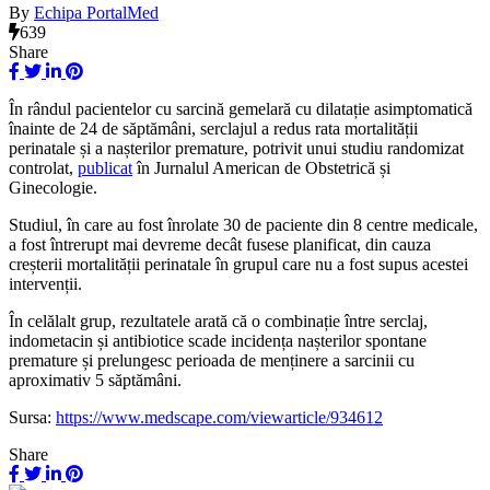
By
Echipa PortalMed
639
Share
În rândul pacientelor cu sarcină gemelară cu dilatație asimptomatică
înainte de 24 de săptămâni, serclajul a redus rata mortalității
perinatale și a nașterilor premature, potrivit unui studiu randomizat
controlat,
publicat
în Jurnalul American de Obstetrică și
Ginecologie.
Studiul, în care au fost înrolate 30 de paciente din 8 centre medicale,
a fost întrerupt mai devreme decât fusese planificat, din cauza
creșterii mortalității perinatale în grupul care nu a fost supus acestei
intervenții.
În celălalt grup, rezultatele arată că o combinație între serclaj,
indometacin și antibiotice scade incidența nașterilor spontane
premature și prelungesc perioada de menținere a sarcinii cu
aproximativ 5 săptămâni.
Sursa:
https://www.medscape.com/viewarticle/934612
Share