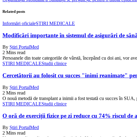
Related posts
Informări oficiale
ŞTIRI MEDICALE
Modificări importante în sistemul de asigurări de sănăta
By
Știri PortalMed
2 Mins read
Persoanele din toate categoriile de vârstă, începând cu doi ani, vor ave
ŞTIRI MEDICALE
Studii clinice
Cercetătorii au folosit cu succes "inimi reanimate" pe
By
Știri PortalMed
2 Mins read
O nouă metodă de transplant a inimii a fost testată cu succes în SUA, 
ŞTIRI MEDICALE
Studii clinice
O oră de exerciții fizice pe zi reduce cu 74% riscul de 
By
Știri PortalMed
2 Mins read