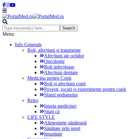
Menu
Info Generale
Boli, afecțiuni și tratamente
Afecțiuni ale ochilor
Oncologie
Boli infecțioase
Afecțiuni dentare
Medicina pentru Copii
Boli și afecțiuni copii
Povești, jocuri și experimente pentru copii
Sfatul pediatrului
Retro
Istoria medicinei
Știați că
LIFE STYLE
Alimentație sănătoasă
Sănătate prin sport
Imunitate