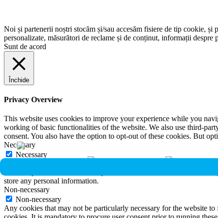
Noi și partenerii noștri stocăm și/sau accesăm fisiere de tip cookie, și 
personalizate, măsurători de reclame și de conținut, informații despre p
Sunt de acord
Închide
Privacy Overview
This website uses cookies to improve your experience while you navigat
working of basic functionalities of the website. We also use third-pa
consent. You also have the option to opt-out of these cookies. But op
Necessary
Necessary
Întotdeauna activate
Necessary cookies are absolutely essential for the website to function 
store any personal information.
Non-necessary
Non-necessary
Any cookies that may not be particularly necessary for the website to 
cookies. It is mandatory to procure user consent prior to running thes