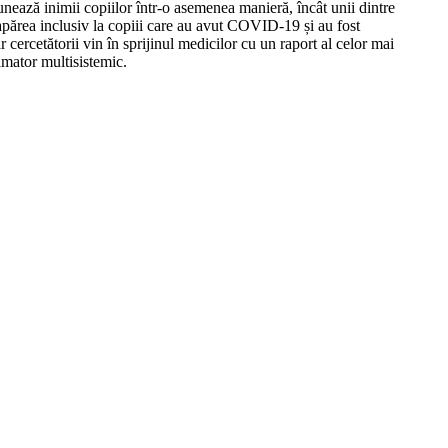
nează inimii copiilor într-o asemenea manieră, încât unii dintre
e apărea inclusiv la copiii care au avut COVID-19 și au fost
r cercetătorii vin în sprijinul medicilor cu un raport al celor mai
lamator multisistemic.