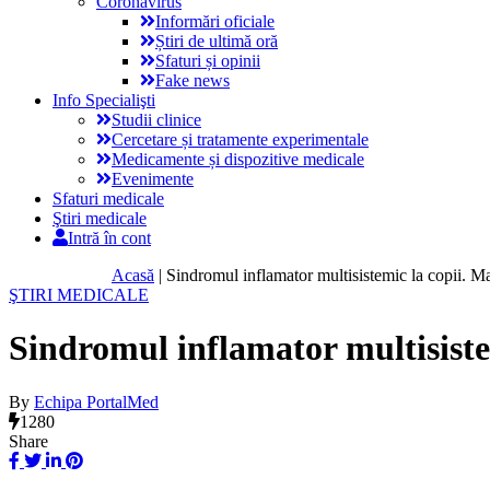
Coronavirus
Informări oficiale
Știri de ultimă oră
Sfaturi și opinii
Fake news
Info Specialişti
Studii clinice
Cercetare și tratamente experimentale
Medicamente și dispozitive medicale
Evenimente
Sfaturi medicale
Ştiri medicale
Intră în cont
Acasă
|
Sindromul inflamator multisistemic la copii. Man
ŞTIRI MEDICALE
Sindromul inflamator multisistem
By
Echipa PortalMed
1280
Share