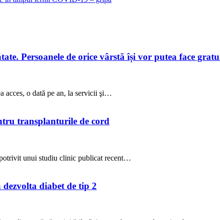
te. Persoanele de orice vârstă își vor putea face gratuit
a acces, o dată pe an, la servicii şi…
ntru transplanturile de cord
potrivit unui studiu clinic publicat recent…
a dezvolta diabet de tip 2