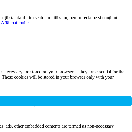
mații standard trimise de un utilizator, pentru reclame și conținut
.
Află mai multe
s necessary are stored on your browser as they are essential for the
e. These cookies will be stored in your browser only with your
nalities and security features of the website. These cookies do not
ytics, ads, other embedded contents are termed as non-necessary