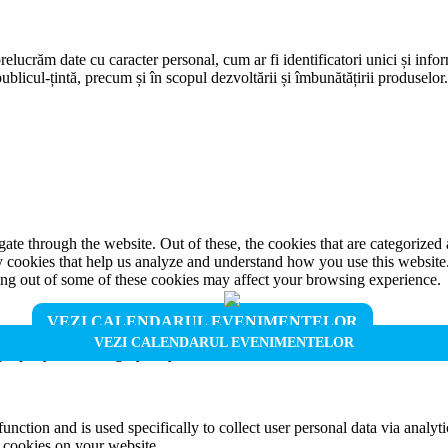
prelucrăm date cu caracter personal, cum ar fi identificatori unici și infor
ublicul-țintă, precum și în scopul dezvoltării și îmbunătățirii produselor
e through the website. Out of these, the cookies that are categorized a
rty cookies that help us analyze and understand how you use this websit
ting out of some of these cookies may affect your browsing experience.
VEZI CALENDARUL EVENIMENTELOR
VEZI CALENDARUL EVENIMENTELOR
properly. This category only includes cookies that ensures basic functio
function and is used specifically to collect user personal data via anal
e cookies on your website.