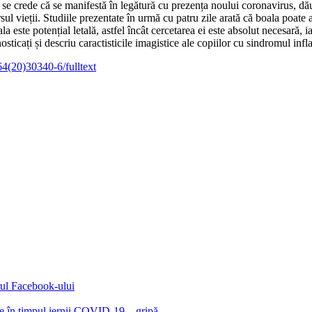
 se crede că se manifestă în legătură cu prezența noului coronavirus, dău
rsul vieții. Studiile prezentate în urmă cu patru zile arată că boala poat
este potențial letală, astfel încât cercetarea ei este absolut necesară, ia
sticați și descriu caractisticile imagistice ale copiilor cu sindromul inf
64(20)30340-6/fulltext
ul Facebook-ului
ie în timpul iernii COVID-19 – gripă