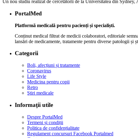
Un nou studiu realizat de cercetătorii de la Universitatea din Sydney, Au
PortalMed
Platformă medicală pentru pacienți și specialiști.
Conținut medical filtrat de medicii colaboratori, editoriale semna
lansări de medicamente, tratamente pentru diverse patologii și șt
Categorii
Boli, afecțiuni și tratamente
Coronavirus
Life Style
Medicina pentru copii
Retro
Ştiri medicale
Informaţii utile
Despre PortalMed
Termeni și condiții
Politica de confidențialitate
Regulament concursuri Facebook Portalmed