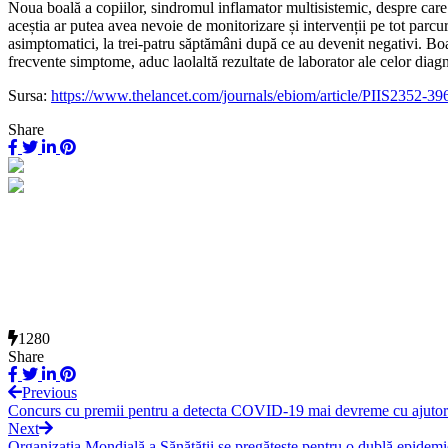
Noua boală a copiilor, sindromul inflamator multisistemic, despre care
aceștia ar putea avea nevoie de monitorizare și intervenții pe tot parcu
asimptomatici, la trei-patru săptămâni după ce au devenit negativi. Boala 
frecvente simptome, aduc laolaltă rezultate de laborator ale celor diagno
Sursa:
https://www.thelancet.com/journals/ebiom/article/PIIS2352-39
Share
1280
Share
Previous
Concurs cu premii pentru a detecta COVID-19 mai devreme cu ajutor
Next
Organizația Mondială a Sănătății se pregătește pentru o dublă epidem