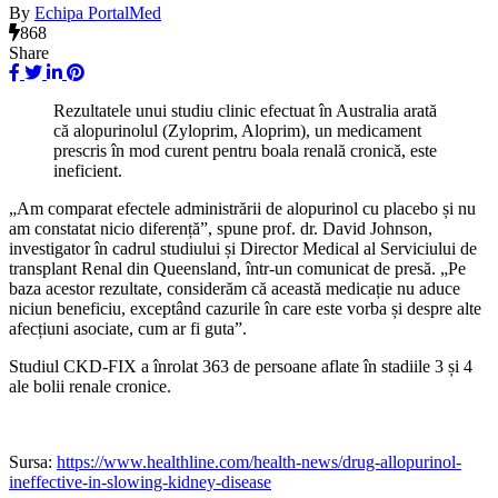
By
Echipa PortalMed
868
Share
Rezultatele unui studiu clinic efectuat în Australia arată
că alopurinolul (Zyloprim, Aloprim), un medicament
prescris în mod curent pentru boala renală cronică, este
ineficient.
„Am comparat efectele administrării de alopurinol cu placebo și nu
am constatat nicio diferență”, spune prof. dr. David Johnson,
investigator în cadrul studiului și Director Medical al Serviciului de
transplant Renal din Queensland, într-un comunicat de presă. „Pe
baza acestor rezultate, considerăm că această medicație nu aduce
niciun beneficiu, exceptând cazurile în care este vorba și despre alte
afecțiuni asociate, cum ar fi guta”.
Studiul CKD-FIX a înrolat 363 de persoane aflate în stadiile 3 și 4
ale bolii renale cronice.
Sursa:
https://www.healthline.com/health-news/drug-allopurinol-
ineffective-in-slowing-kidney-disease