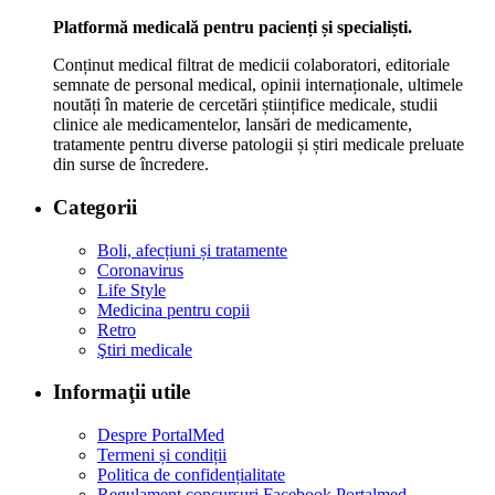
Platformă medicală pentru pacienți și specialiști.
Conținut medical filtrat de medicii colaboratori, editoriale
semnate de personal medical, opinii internaționale, ultimele
noutăți în materie de cercetări științifice medicale, studii
clinice ale medicamentelor, lansări de medicamente,
tratamente pentru diverse patologii și știri medicale preluate
din surse de încredere.
Categorii
Boli, afecțiuni și tratamente
Coronavirus
Life Style
Medicina pentru copii
Retro
Ştiri medicale
Informaţii utile
Despre PortalMed
Termeni și condiții
Politica de confidențialitate
Regulament concursuri Facebook Portalmed