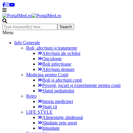
Menu
Info Generale
Boli, afecțiuni și tratamente
Afecțiuni ale ochilor
Oncologie
Boli infecțioase
Afecțiuni dentare
Medicina pentru Copii
Boli și afecțiuni copii
Povești, jocuri și experimente pentru copii
Sfatul pediatrului
Retro
Istoria medicinei
Știați că
LIFE STYLE
Alimentație sănătoasă
Sănătate prin sport
Imunitate