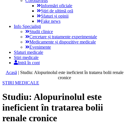
Coronavirus
Informări oficiale
Știri de ultimă oră
Sfaturi și opinii
Fake news
Info Specialişti
Studii clinice
Cercetare și tratamente experimentale
Medicamente și dispozitive medicale
Evenimente
Sfaturi medicale
Ştiri medicale
Intră în cont
Acasă
|
Studiu: Alopurinolul este ineficient în tratarea bolii renale
cronice
ŞTIRI MEDICALE
Studiu: Alopurinolul este
ineficient în tratarea bolii
renale cronice