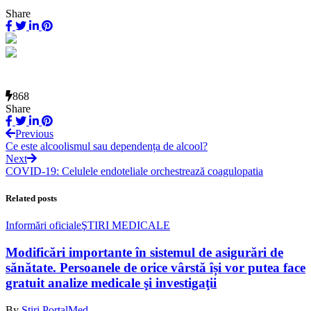
Share
868
Share
Previous
Ce este alcoolismul sau dependența de alcool?
Next
COVID-19: Celulele endoteliale orchestrează coagulopatia
Related posts
Informări oficiale
ŞTIRI MEDICALE
Modificări importante în sistemul de asigurări de
sănătate. Persoanele de orice vârstă își vor putea face
gratuit analize medicale şi investigaţii
By
Știri PortalMed