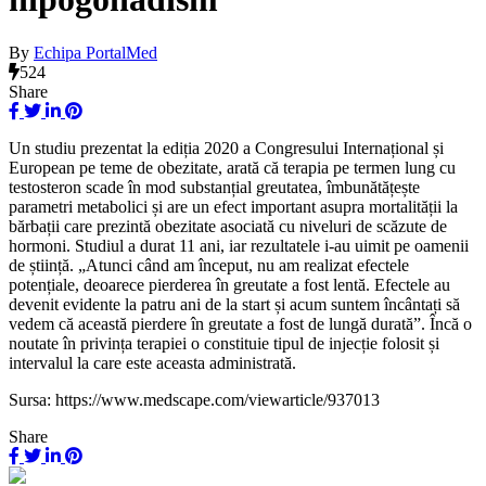
By
Echipa PortalMed
524
Share
Un studiu prezentat la ediția 2020 a Congresului Internațional și
European pe teme de obezitate, arată că terapia pe termen lung cu
testosteron scade în mod substanțial greutatea, îmbunătățește
parametri metabolici și are un efect important asupra mortalității la
bărbații care prezintă obezitate asociată cu niveluri de scăzute de
hormoni. Studiul a durat 11 ani, iar rezultatele i-au uimit pe oamenii
de știință. „Atunci când am început, nu am realizat efectele
potențiale, deoarece pierderea în greutate a fost lentă. Efectele au
devenit evidente la patru ani de la start și acum suntem încântați să
vedem că această pierdere în greutate a fost de lungă durată”. Încă o
noutate în privința terapiei o constituie tipul de injecție folosit și
intervalul la care este aceasta administrată.
Sursa: https://www.medscape.com/viewarticle/937013
Share