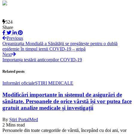
524
Share
Previous
Organizația Mondială a Sănătății se pregătește pentru o dublă
epidemie în timpul iernii COVID-19 – gripă
Next
Importanța testării anticorpilor COVID-19
Related posts
Informări oficiale
ŞTIRI MEDICALE
Modificări importante în sistemul de asigurări de
sănătate. Persoanele de orice vârstă își vor putea face
gratuit analize medicale şi investigaţii
By
Știri PortalMed
2 Mins read
Persoanele din toate categoriile de vârstă, începând cu doi ani, vor