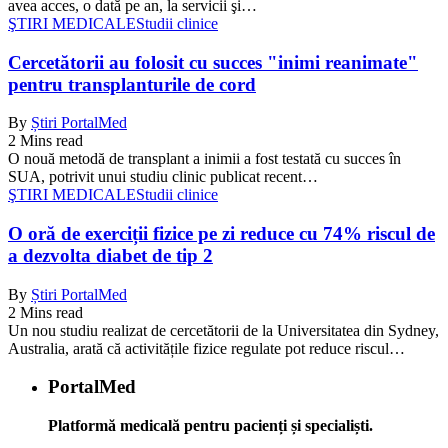
avea acces, o dată pe an, la servicii şi…
ŞTIRI MEDICALE
Studii clinice
Cercetătorii au folosit cu succes "inimi reanimate"
pentru transplanturile de cord
By
Știri PortalMed
2 Mins read
O nouă metodă de transplant a inimii a fost testată cu succes în
SUA, potrivit unui studiu clinic publicat recent…
ŞTIRI MEDICALE
Studii clinice
O oră de exerciții fizice pe zi reduce cu 74% riscul de
a dezvolta diabet de tip 2
By
Știri PortalMed
2 Mins read
Un nou studiu realizat de cercetătorii de la Universitatea din Sydney,
Australia, arată că activitățile fizice regulate pot reduce riscul…
PortalMed
Platformă medicală pentru pacienți și specialiști.