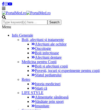
Menu
Info Generale
Boli, afecțiuni și tratamente
Afecțiuni ale ochilor
Oncologie
Boli infecțioase
Afecțiuni dentare
Medicina pentru Copii
Boli și afecțiuni copii
Povești, jocuri și experimente pentru copii
Sfatul pediatrului
Retro
Istoria medicinei
Știați că
LIFE STYLE
Alimentație sănătoasă
Sănătate prin sport
Imunitate