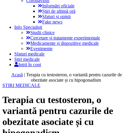
Coronavirus
Informări oficiale
Știri de ultimă oră
Sfaturi și opinii
Fake news
Info Specialişti
Studii clinice
Cercetare și tratamente experimentale
Medicamente și dispozitive medicale
Evenimente
Sfaturi medicale
Ştiri medicale
Intră în cont
Acasă
|
Terapia cu testosteron, o variantă pentru cazurile de
obezitate asociate și cu hipogonadism
ŞTIRI MEDICALE
Terapia cu testosteron, o
variantă pentru cazurile de
obezitate asociate și cu
hipogonadism