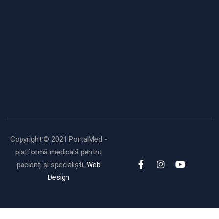
Modificări importante în sistemul
de asigurări de sănătate.
Persoanele de orice vârstă își vor
putea face gratuit analize
medicale şi investigaţii
Uleiul de in: beneficii,
recomandări și modalități de
utilizare
Copyright © 2021 PortalMed -
platformă medicală pentru
pacienți și specialiști.
Web
Design