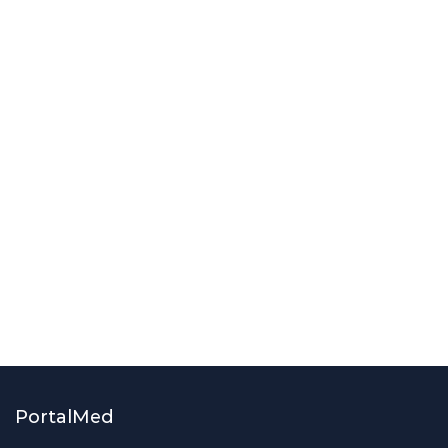
transplanturile de cord
By
Știri PortalMed
ştiri medicale
studii clinice
O oră de exerciții fizice pe zi reduce
cu 74% riscul de a dezvolta diabet
de tip 2
By
Știri PortalMed
PortalMed