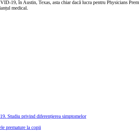
D-19, în Austin, Texas, asta chiar dacă lucra pentru Physicians Premier
lanțul medical.
19. Studiu privind diferențierea simptomelor
le premature la copii