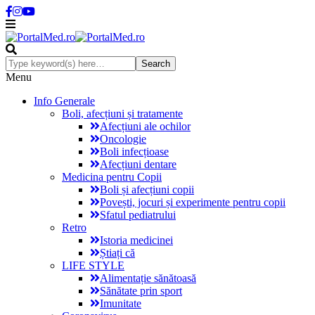
Menu
Info Generale
Boli, afecțiuni și tratamente
Afecțiuni ale ochilor
Oncologie
Boli infecțioase
Afecțiuni dentare
Medicina pentru Copii
Boli și afecțiuni copii
Povești, jocuri și experimente pentru copii
Sfatul pediatrului
Retro
Istoria medicinei
Știați că
LIFE STYLE
Alimentație sănătoasă
Sănătate prin sport
Imunitate