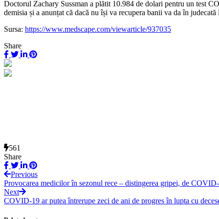
Doctorul Zachary Sussman a plătit 10.984 de dolari pentru un test COVI
demisia și a anunțat că dacă nu își va recupera banii va da în judecată 
Sursa:
https://www.medscape.com/viewarticle/937035
Share
561
Share
Previous
Provocarea medicilor în sezonul rece – distingerea gripei, de COVID-
Next
COVID-19 ar putea întrerupe zeci de ani de progres în lupta cu decese