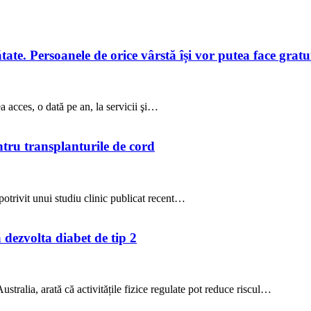
te. Persoanele de orice vârstă își vor putea face gratuit
a acces, o dată pe an, la servicii şi…
ntru transplanturile de cord
potrivit unui studiu clinic publicat recent…
a dezvolta diabet de tip 2
stralia, arată că activitățile fizice regulate pot reduce riscul…