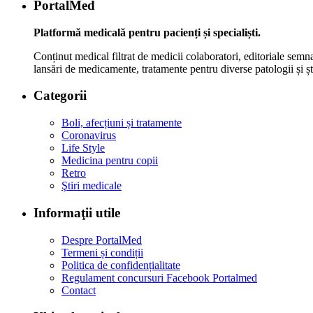
PortalMed
Platformă medicală pentru pacienți și specialiști.
Conținut medical filtrat de medicii colaboratori, editoriale semna
lansări de medicamente, tratamente pentru diverse patologii și șt
Categorii
Boli, afecțiuni și tratamente
Coronavirus
Life Style
Medicina pentru copii
Retro
Ştiri medicale
Informaţii utile
Despre PortalMed
Termeni și condiții
Politica de confidențialitate
Regulament concursuri Facebook Portalmed
Contact