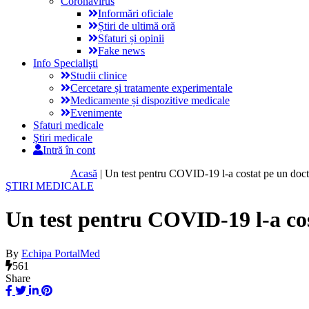
Coronavirus
Informări oficiale
Știri de ultimă oră
Sfaturi și opinii
Fake news
Info Specialişti
Studii clinice
Cercetare și tratamente experimentale
Medicamente și dispozitive medicale
Evenimente
Sfaturi medicale
Ştiri medicale
Intră în cont
Acasă
|
Un test pentru COVID-19 l-a costat pe un doct
ŞTIRI MEDICALE
Un test pentru COVID-19 l-a cos
By
Echipa PortalMed
561
Share