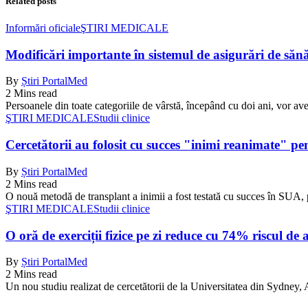
Related posts
Informări oficiale
ŞTIRI MEDICALE
Modificări importante în sistemul de asigurări de sănăta
By
Știri PortalMed
2 Mins read
Persoanele din toate categoriile de vârstă, începând cu doi ani, vor ave
ŞTIRI MEDICALE
Studii clinice
Cercetătorii au folosit cu succes "inimi reanimate" pe
By
Știri PortalMed
2 Mins read
O nouă metodă de transplant a inimii a fost testată cu succes în SUA, 
ŞTIRI MEDICALE
Studii clinice
O oră de exerciții fizice pe zi reduce cu 74% riscul de 
By
Știri PortalMed
2 Mins read
Un nou studiu realizat de cercetătorii de la Universitatea din Sydney, Au