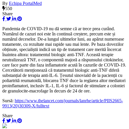
By
Echipa PortalMed
550
Share
Pandemia de COVID-19 nu dă semne că ar trece prea curând.
Numărul de cazuri noi este în continuă creștere, precum este și
numărul deceselor. De-a lungul ultimelor luni, au apărut numeroase
tratamente, cu rezultate mai rapide sau mai lente. Pe baza dovezilor
obținute, specialiștii indică un tip de tratament care merită încercat
înaintea altora: tratamentul biologic anti-TNF. Această terapie
neutralizează TNF, o componentă majoră a răspunsului citokinelor,
care face parte din faza inflamatorie acută în cazurile de COVID-19.
Cercetătorii menționează că tratamentul biologic anti-TNF diferă
substanțial de terapia anti-IL-6. Țesutul sinoviald de la pacienții cu
poliartrită reumatoidă, blocarea TNF duce la reglarea altor mediatori
proinflamatori, inclusiv IL-1, IL-6 și factorul de stimulare a coloniei
de granulocite-macrofage în decurs de 24 de ore.
Sursă:
https://www.thelancet.com/journals/lanrhe/article/PIIS2665-
9913(20)30309-X/fulltext
Share