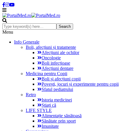
Menu
Info Generale
Boli, afecțiuni și tratamente
Afecțiuni ale ochilor
Oncologie
Boli infecțioase
Afecțiuni dentare
Medicina pentru Copii
Boli și afecțiuni copii
Povești, jocuri și experimente pentru copii
Sfatul pediatrului
Retro
Istoria medicinei
Știați că
LIFE STYLE
Alimentație sănătoasă
Sănătate prin sport
Imunitate