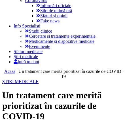
Coronavirus
Informări oficiale
Știri de ultimă oră
Sfaturi și opinii
Fake news
Info Specialişti
Studii clinice
Cercetare și tratamente experimentale
Medicamente și dispozitive medicale
Evenimente
Sfaturi medicale
Ştiri medicale
Intră în cont
Acasă
|
Un tratament care merită prioritizat în cazurile de COVID-
19
ŞTIRI MEDICALE
Un tratament care merită
prioritizat în cazurile de
COVID-19