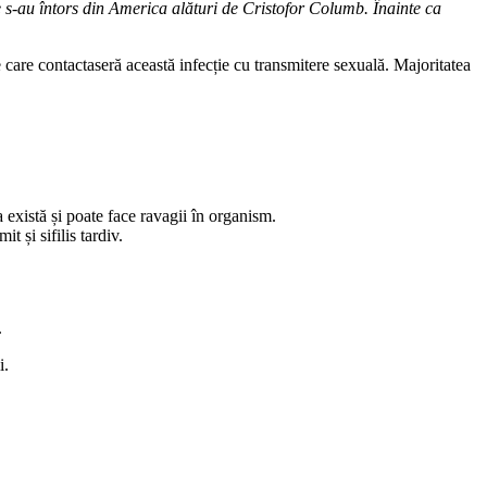
e s-au întors din America alături de Cristofor Columb. Înainte ca
 care contactaseră această infecție cu transmitere sexuală. Majoritatea
a există și poate face ravagii în organism.
t și sifilis tardiv.
.
i.