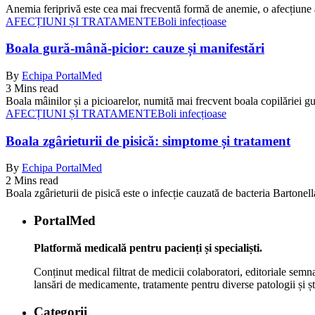
Anemia feriprivă este cea mai frecventă formă de anemie, o afecțiune 
AFECȚIUNI ȘI TRATAMENTE
Boli infecțioase
Boala gură-mână-picior: cauze și manifestări
By
Echipa PortalMed
3 Mins read
Boala mâinilor și a picioarelor, numită mai frecvent boala copilăriei g
AFECȚIUNI ȘI TRATAMENTE
Boli infecțioase
Boala zgârieturii de pisică: simptome și tratament
By
Echipa PortalMed
2 Mins read
Boala zgârieturii de pisică este o infecție cauzată de bacteria Bartone
PortalMed
Platformă medicală pentru pacienți și specialiști.
Conținut medical filtrat de medicii colaboratori, editoriale semna
lansări de medicamente, tratamente pentru diverse patologii și șt
Categorii