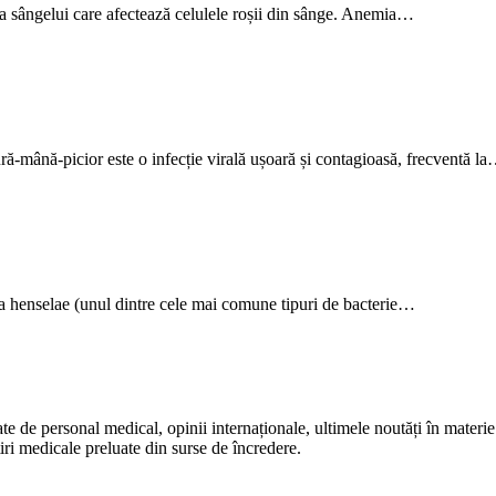
a sângelui care afectează celulele roșii din sânge. Anemia…
ură-mână-picior este o infecție virală ușoară și contagioasă, frecventă l
lla henselae (unul dintre cele mai comune tipuri de bacterie…
te de personal medical, opinii internaționale, ultimele noutăți în materie 
iri medicale preluate din surse de încredere.