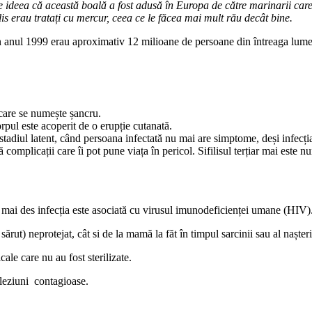
re ideea că această boală a fost adusă în Europa de către marinarii car
ilis erau tratați cu mercur, ceea ce le făcea mai mult rău decât bine.
 în anul 1999 erau aproximativ 12 milioane de persoane din întreaga lume
 care se numește șancru.
orpul este acoperit de o erupție cutanată.
n stadiul latent, când persoana infectată nu mai are simptome, deși infecți
ă complicații care îi pot pune viața în pericol. Sifilisul terțiar mai este numi
l mai des infecția este asociată cu virusul imunodeficienței umane (HIV)
 sărut) neprotejat, cât si de la mamă la făt în timpul sarcinii sau al nașteri
ale care nu au fost sterilizate.
ă leziuni contagioase.