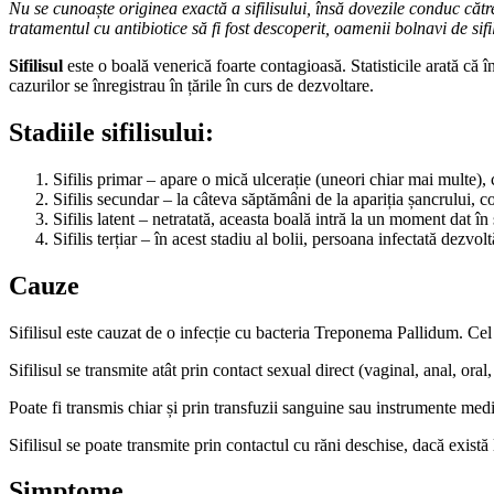
Nu se cunoaște originea exactă a sifilisului, însă dovezile conduc căt
tratamentul cu antibiotice să fi fost descoperit, oamenii bolnavi de sif
Sifilisul
este o boală venerică foarte contagioasă. Statisticile arată că
cazurilor se înregistrau în țările în curs de dezvoltare.
Stadiile sifilisului:
Sifilis primar – apare o mică ulcerație (uneori chiar mai multe),
Sifilis secundar – la câteva săptămâni de la apariția șancrului, c
Sifilis latent – netratată, aceasta boală intră la un moment dat î
Sifilis terțiar – în acest stadiu al bolii, persoana infectată dezvolt
Cauze
Sifilisul este cauzat de o infecție cu bacteria Treponema Pallidum. Ce
Sifilisul se transmite atât prin contact sexual direct (vaginal, anal, oral,
Poate fi transmis chiar și prin transfuzii sanguine sau instrumente medic
Sifilisul se poate transmite prin contactul cu răni deschise, dacă exist
Simptome