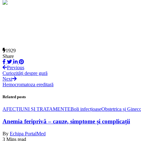
1929
Share
Previous
Curiozități despre gură
Next
Hemocromatoza ereditară
Related posts
AFECȚIUNI ȘI TRATAMENTE
Boli infecțioase
Obstetrica și Ginec
Anemia feriprivă – cauze, simptome și complicații
By
Echipa PortalMed
3 Mins read