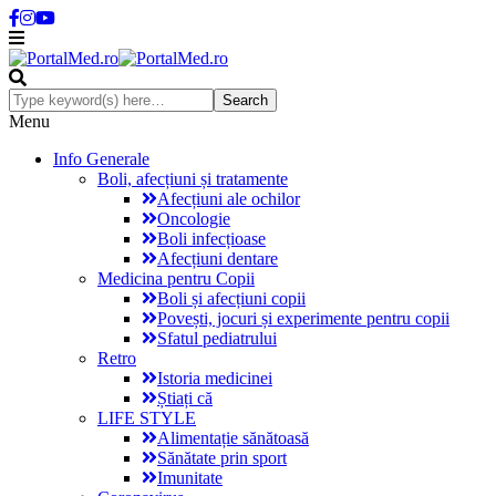
Menu
Info Generale
Boli, afecțiuni și tratamente
Afecțiuni ale ochilor
Oncologie
Boli infecțioase
Afecțiuni dentare
Medicina pentru Copii
Boli și afecțiuni copii
Povești, jocuri și experimente pentru copii
Sfatul pediatrului
Retro
Istoria medicinei
Știați că
LIFE STYLE
Alimentație sănătoasă
Sănătate prin sport
Imunitate