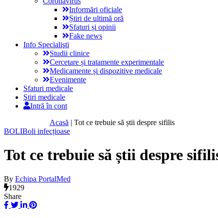
Coronavirus
Informări oficiale
Știri de ultimă oră
Sfaturi și opinii
Fake news
Info Specialişti
Studii clinice
Cercetare și tratamente experimentale
Medicamente și dispozitive medicale
Evenimente
Sfaturi medicale
Ştiri medicale
Intră în cont
Acasă
|
Tot ce trebuie să știi despre sifilis
BOLI
Boli infecțioase
Tot ce trebuie să știi despre sifili
By
Echipa PortalMed
1929
Share