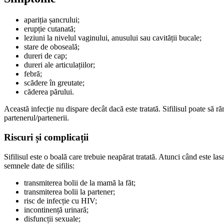
apariția șancrului;
erupție cutanată;
leziuni la nivelul vaginului, anusului sau cavității bucale;
stare de oboseală;
dureri de cap;
dureri ale articulațiilor;
febră;
scădere în greutate;
căderea părului.
Această infecție nu dispare decât dacă este tratată. Sifilisul poate să r
partenerul/partenerii.
Riscuri și complicații
Sifilisul este o boală care trebuie neapărat tratată. Atunci când este la
semnele date de sifilis:
transmiterea bolii de la mamă la făt;
transmiterea bolii la partener;
risc de infecție cu HIV;
incontinență urinară;
disfuncții sexuale;