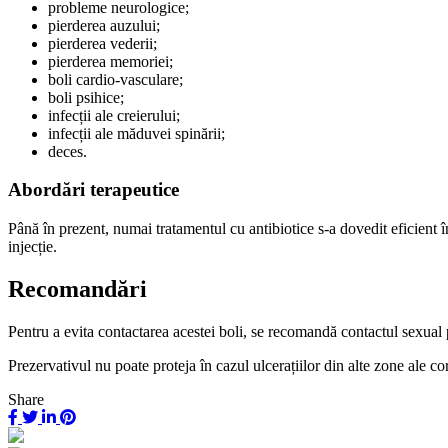
probleme neurologice;
pierderea auzului;
pierderea vederii;
pierderea memoriei;
boli cardio-vasculare;
boli psihice;
infecții ale creierului;
infecții ale măduvei spinării;
deces.
Abordări terapeutice
Până în prezent, numai tratamentul cu antibiotice s-a dovedit eficient în
injecție.
Recomandări
Pentru a evita contactarea acestei boli, se recomandă contactul sexual 
Prezervativul nu poate proteja în cazul ulcerațiilor din alte zone ale corp
Share