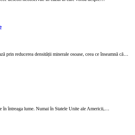
e
ează prin reducerea densității minerale osoase, ceea ce înseamnă că…
ere în întreaga lume. Numai în Statele Unite ale Americii,…