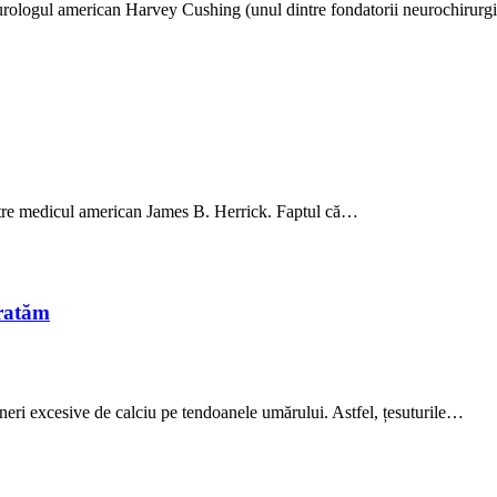
neurologul american Harvey Cushing (unul dintre fondatorii neurochiru
către medicul american James B. Herrick. Faptul că…
tratăm
uneri excesive de calciu pe tendoanele umărului. Astfel, țesuturile…