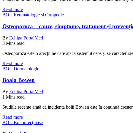
Read more
BOLI
Reumatologie și Ortopedie
Osteoporoza – cauze, simptome, tratament și prevenți
By
Echipa PortalMed
3 Mins read
Osteoporoza este o afecțiune care atacă sistemul osos și se caracteriz
Read more
BOLI
Dermatologie
Boala Bowen
By
Echipa PortalMed
1 Mins read
Studiile recente arată că incidența bolii Bowen este în continuă creșt
Read more
BOLI
Boli infecțioase