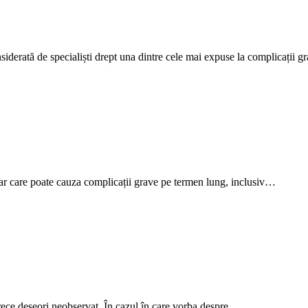
nsiderată de specialiști drept una dintre cele mai expuse la complicații 
dar care poate cauza complicații grave pe termen lung, inclusiv…
 trece deseori neobservat. În cazul în care vorba despre…