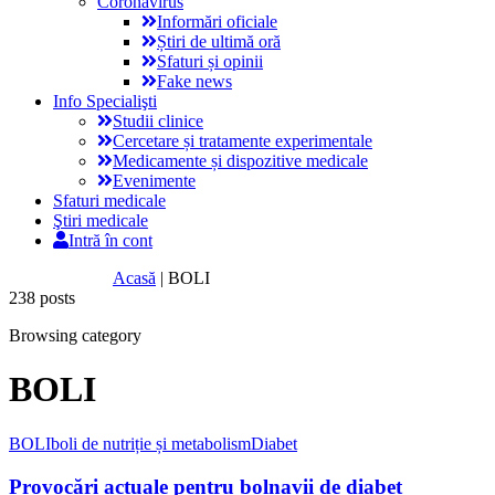
Coronavirus
Informări oficiale
Știri de ultimă oră
Sfaturi și opinii
Fake news
Info Specialişti
Studii clinice
Cercetare și tratamente experimentale
Medicamente și dispozitive medicale
Evenimente
Sfaturi medicale
Ştiri medicale
Intră în cont
Acasă
|
BOLI
238 posts
Browsing category
BOLI
BOLI
boli de nutriție și metabolism
Diabet
Provocări actuale pentru bolnavii de diabet