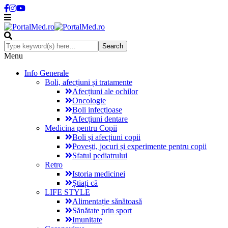
Menu
Info Generale
Boli, afecțiuni și tratamente
Afecțiuni ale ochilor
Oncologie
Boli infecțioase
Afecțiuni dentare
Medicina pentru Copii
Boli și afecțiuni copii
Povești, jocuri și experimente pentru copii
Sfatul pediatrului
Retro
Istoria medicinei
Știați că
LIFE STYLE
Alimentație sănătoasă
Sănătate prin sport
Imunitate