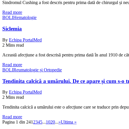
Sindromul Cushing a fost descris pentru prima dată de chirurgul și 
Read more
BOLI
Hematologie
Siclemia
By
Echipa PortalMed
2 Mins read
Această afecțiune a fost descrisă pentru prima dată în anul 1910 de 
Read more
BOLI
Reumatologie și Ortopedie
Tendinita calcică a umărului. De ce apare și cum s-o 
By
Echipa PortalMed
2 Mins read
Tendinita calcică a umărului este o afecțiune care se traduce prin dep
Read more
Pagina 1 din 24
1
2
3
4
5
...
10
20
...
»
Ultima »