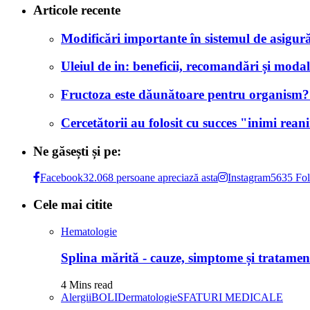
Articole recente
Modificări importante în sistemul de asigurăr
Uleiul de in: beneficii, recomandări și modali
Fructoza este dăunătoare pentru organism? Af
Cercetătorii au folosit cu succes "inimi rea
Ne găsești și pe:
Facebook
32.068 persoane apreciază asta
Instagram
5635 Fol
Cele mai citite
Hematologie
Splina mărită - cauze, simptome și tratamen
4 Mins read
Alergii
BOLI
Dermatologie
SFATURI MEDICALE