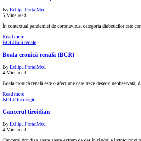
By
Echipa PortalMed
5 Mins read
În contextual pandemiei de coronavirus, categoria diabeticilor este co
Read more
BOLI
Boli renale
Boala cronică renală (BCR)
By
Echipa PortalMed
4 Mins read
Boala cronică renală este o afecțiune care trece deseori neobservată, 
Read more
BOLI
Oncologie
Cancerul tiroidian
By
Echipa PortalMed
4 Mins read
Cancerul tiroidian apare apare extrem de des în rândul vârstnicilor și