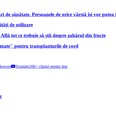
i de sănătate. Persoanele de orice vârstă își vor putea f
tăți de utilizare
lă tot ce trebuie să știi despre zahărul din fructe
nimate" pentru transplanturile de cord
lowers
Youtube
200+ clipuri pentru tine
t