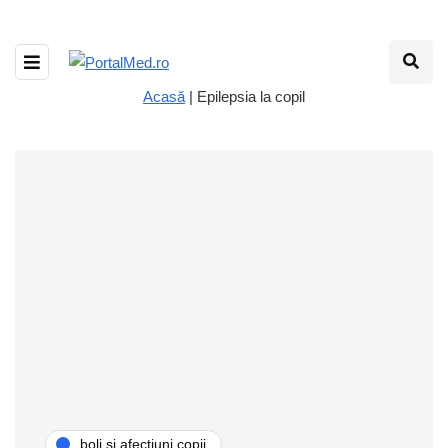
Acasă
|
Epilepsia la copil
boli și afecțiuni copii