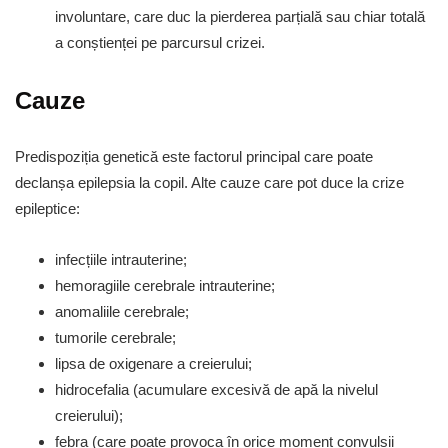
involuntare, care duc la pierderea parțială sau chiar totală
a conștienței pe parcursul crizei.
Cauze
Predispoziția genetică este factorul principal care poate
declanșa epilepsia la copil. Alte cauze care pot duce la crize
epileptice:
infecțiile intrauterine;
hemoragiile cerebrale intrauterine;
anomaliile cerebrale;
tumorile cerebrale;
lipsa de oxigenare a creierului;
hidrocefalia (acumulare excesivă de apă la nivelul
creierului);
febra (care poate provoca în orice moment convulsii