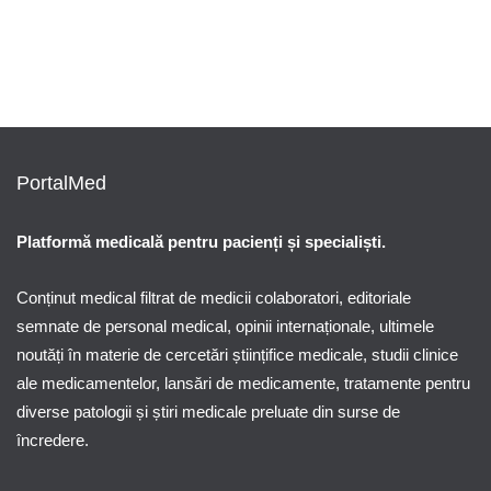
Află la ce alergii e predispus copilul tău
încă din prima zi de viață
By
Ştiri PortalMed
PortalMed
Platformă medicală pentru pacienți și specialiști.
Conținut medical filtrat de medicii colaboratori, editoriale
semnate de personal medical, opinii internaționale, ultimele
noutăți în materie de cercetări științifice medicale, studii clinice
ale medicamentelor, lansări de medicamente, tratamente pentru
diverse patologii și știri medicale preluate din surse de
încredere.