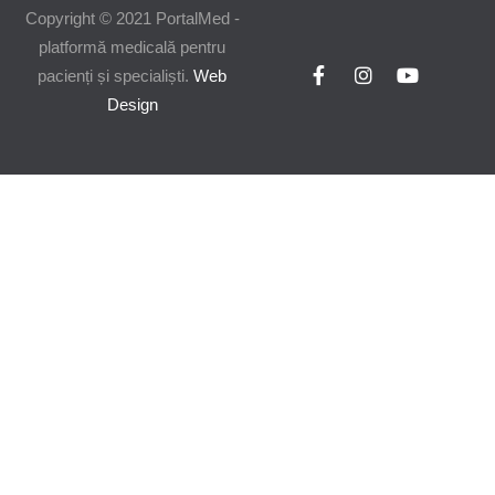
Copyright © 2021 PortalMed -
platformă medicală pentru
pacienți și specialiști.
Web
Design