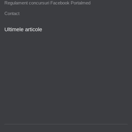
Regulament concursuri Facebook Portalmed
Contact
Ultimele articole
Modificări importante în sistemul de
asigurări de sănătate. Persoanele de
orice vârstă își vor putea face gratuit
analize medicale şi investigaţii
Uleiul de in: beneficii, recomandări și
modalități de utilizare