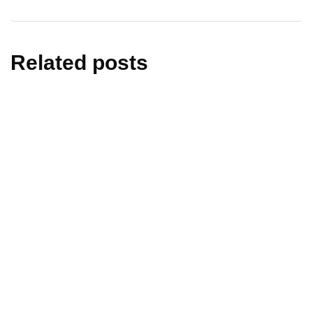
Related posts
afecțiuni și tratamente
boli și afecțiuni copii
dermatologie
medicina pentru copii
Ce este dermatita de contact, cum se
manifestă și cum o poți preveni?
By
Echipa PortalMed