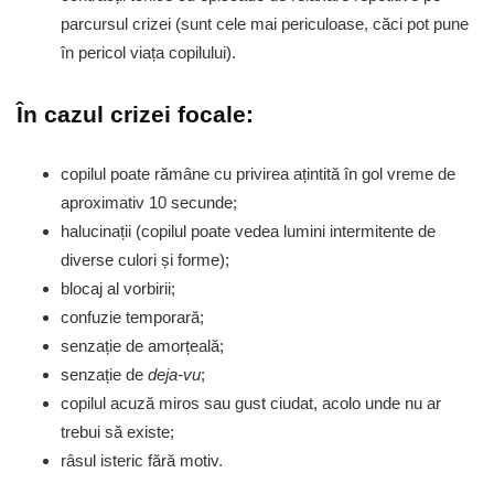
parcursul crizei (sunt cele mai periculoase, căci pot pune
în pericol viața copilului).
În cazul crizei focale:
copilul poate rămâne cu privirea ațintită în gol vreme de
aproximativ 10 secunde;
halucinații (copilul poate vedea lumini intermitente de
diverse culori și forme);
blocaj al vorbirii;
confuzie temporară;
senzație de amorțeală;
senzație de
deja-vu
;
copilul acuză miros sau gust ciudat, acolo unde nu ar
trebui să existe;
râsul isteric fără motiv.