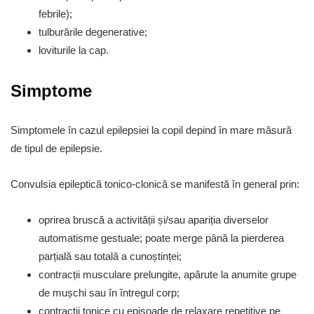
febrile);
tulburările degenerative;
loviturile la cap.
Simptome
Simptomele în cazul epilepsiei la copil depind în mare măsură
de tipul de epilepsie.
Convulsia epileptică tonico-clonică se manifestă în general prin:
oprirea bruscă a activității și/sau apariția diverselor
automatisme gestuale; poate merge până la pierderea
parțială sau totală a cunoștinței;
contracții musculare prelungite, apărute la anumite grupe
de mușchi sau în întregul corp;
contracții tonice cu episoade de relaxare repetitive pe