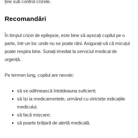
ține sub control crizele.
Recomandări
În timpul crizei de epilepsie, este bine să așezați copilul pe o
parte, într-un loc unde nu se poate răni. Asigurați-vă că micuțul
poate respira bine. Sunați imediat la serviciul medical de
urgență.
Pe termen lung, copilul are nevoie:
să se odihnească întotdeauna suficient;
să își ia medicamentele, urmând cu strictețe indicațiile
medicului;
să facă mișcare;
să poarte brățară de alertă medicală.