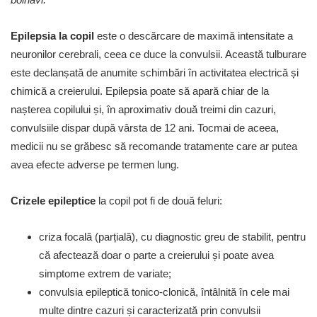
Epilepsia la copil
este o descărcare de maximă intensitate a
neuronilor cerebrali, ceea ce duce la convulsii. Această tulburare
este declanșată de anumite schimbări în activitatea electrică și
chimică a creierului. Epilepsia poate să apară chiar de la
nașterea copilului și, în aproximativ două treimi din cazuri,
convulsiile dispar după vârsta de 12 ani. Tocmai de aceea,
medicii nu se grăbesc să recomande tratamente care ar putea
avea efecte adverse pe termen lung.
Crizele epileptice
la copil pot fi de două feluri:
criza focală (parțială), cu diagnostic greu de stabilit, pentru
că afectează doar o parte a creierului și poate avea
simptome extrem de variate;
convulsia epileptică tonico-clonică, întâlnită în cele mai
multe dintre cazuri și caracterizată prin convulsii