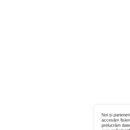
Noi și partener
accesăm fisiere
prelucrăm date