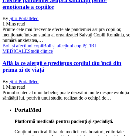
Efectele pandemiei asupra sănătății psiho-
emoționale a copiilor
By
Ştiri PortalMed
1 Mins read
Printre cele mai frecvente efecte ale pandemiei asupra copiilor,
menționate într-un studiu al organizației Salvați Copiii România, se
numără anxietatea,…
Boli și afecțiuni copii
Boli și afecțiuni copii
ŞTIRI
MEDICALE
Studii clinice
Află la ce alergii e predispus copilul tău încă din
prima zi de viață
By
Ştiri PortalMed
1 Mins read
Primul scutec al unui bebeluș poate dezvălui multe despre evoluția
sănătății lui, potrivit unui studiu realizat de o echipă de…
PortalMed
Platformă medicală pentru pacienți și specialiști.
Conținut medical filtrat de medicii colaboratori, editoriale