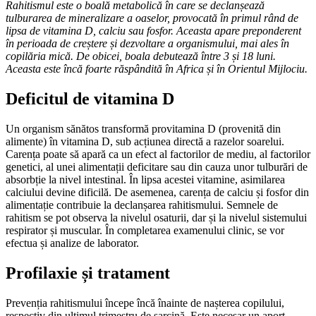
Rahitismul este o boală metabolică în care se declanșează
tulburarea de mineralizare a oaselor, provocată în primul rând de
lipsa de vitamina D, calciu sau fosfor. Aceasta apare preponderent
în perioada de creștere și dezvoltare a organismului, mai ales în
copilăria mică. De obicei, boala debutează între 3 și 18 luni.
Aceasta este încă foarte răspândită în Africa și în Orientul Mijlociu.
Deficitul de vitamina D
Un organism sănătos transformă provitamina D (provenită din
alimente) în vitamina D, sub acțiunea directă a razelor soarelui.
Carența poate să apară ca un efect al factorilor de mediu, al factorilor
genetici, al unei alimentații deficitare sau din cauza unor tulburări de
absorbție la nivel intestinal. În lipsa acestei vitamine, asimilarea
calciului devine dificilă. De asemenea, carența de calciu și fosfor din
alimentație contribuie la declanșarea rahitismului. Semnele de
rahitism se pot observa la nivelul osaturii, dar și la nivelul sistemului
respirator și muscular. În completarea examenului clinic, se vor
efectua și analize de laborator.
Profilaxie și tratament
Prevenția rahitismului începe încă înainte de nașterea copilului,
respectiv din ultimul trimestru de sarcină. Este necesar un aport