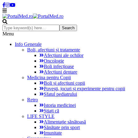
Menu
Info Generale
Boli, afecțiuni și tratamente
Afecțiuni ale ochilor
Oncologie
Boli infecțioase
Afecțiuni dentare
Medicina pentru Copii
Boli și afecțiuni copii
Povești, jocuri și experimente pentru copii
Sfatul pediatrului
Retro
Istoria medicinei
Știați că
LIFE STYLE
Alimentație sănătoasă
Sănătate prin sport
Imunitate