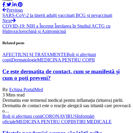
Previous
SARS-CoV-2 la tinerii adulți vaccinați BCG și nevaccinați
Next
COVID-19: NIH a Început Înrolarea în Studiul ACTG cu
Hidroxiclorochină și Azitromicină
Related posts
AFECȚIUNI ȘI TRATAMENTE
Boli și afecțiuni
copii
Dermatologie
MEDICINA PENTRU COPII
Ce este dermatita de contact, cum se manifestă și
cum o poți preveni?
By
Echipa PortalMed
3 Mins read
Dermatita este termenul medical pentru inflamația (iritarea) pielii.
Dermatita de contact este o reacție alergică sau iritantă care provoacă
o…
Boli și afecțiuni copii
CORONAVIRUS
Informări
oficiale
MEDICINA PENTRU COPII
ŞTIRI MEDICALE