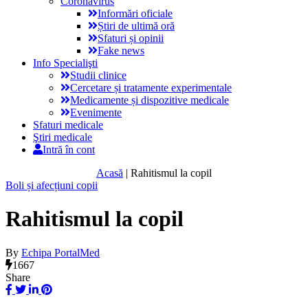
Coronavirus
Informări oficiale
Știri de ultimă oră
Sfaturi și opinii
Fake news
Info Specialişti
Studii clinice
Cercetare și tratamente experimentale
Medicamente și dispozitive medicale
Evenimente
Sfaturi medicale
Ştiri medicale
Intră în cont
Acasă
|
Rahitismul la copil
Boli și afecțiuni copii
Rahitismul la copil
By
Echipa PortalMed
1667
Share