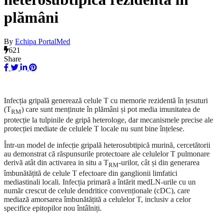
plămâni
By
Echipa PortalMed
621
Share
Infecția gripală generează celule T cu memorie rezidentă în țesuturi
(T
) care sunt menținute în plămâni și pot media imunitatea de
RM
protecție la tulpinile de gripă heterologe, dar mecanismele precise ale
protecției mediat
e
de celulele T locale nu sunt bine înțelese.
Într-un model de
infecție
gripală heterosubtipică murină,
cercetătorii
au
demonstr
at
că răspunsurile protectoare ale celulelor T pulmonare
derivă atât din activarea in situ a T
-urilor, cât și din generarea
RM
îmbunătățită de celule T efectoare din ganglionii limfatici
mediastinali locali. Infecția primară a întărit medLN-urile cu un
număr crescut de celule dendritice convenționale (
c
DC), care
mediază amorsarea îmbunătățită a celulelor T, inclusiv
a
cel
or
specifice epitopilor nou întâlniți.