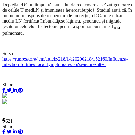
Depleția cDC în timpul răspunsului de rechemare a scăzut generarea
de celule T medLN și imunitatea heterosubtipică. Studiul arată că, în
timpul unui răspuns de rechemare de protecție, cDC-urile într-un
mediu LN fortificat îmbunătățesc lățimea, generarea și migrația
țesutului celulelor T efecto
a
r
e
pentru a spori răspunsurile
T
RM
pulmonare.
Sursa:
https://rupress.org/jem/article/218/1/e20200218/152160/Influenza-
infection-fortifies-local-lymph-nodes-to?searchresult=1
Share
621
Share