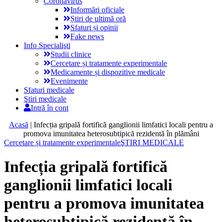
Coronavirus
Informări oficiale
Știri de ultimă oră
Sfaturi și opinii
Fake news
Info Specialişti
Studii clinice
Cercetare și tratamente experimentale
Medicamente și dispozitive medicale
Evenimente
Sfaturi medicale
Ştiri medicale
Intră în cont
Acasă
|
Infecția gripală fortifică ganglionii limfatici locali pentru a
promova imunitatea heterosubtipică rezidentă în plămâni
Cercetare și tratamente experimentale
ŞTIRI MEDICALE
Infecția gripală fortifică
ganglionii limfatici locali
pentru a promova imunitatea
heterosubtipică rezidentă în