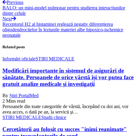
Previous
BALO: un mini-model pulmonar pentru studierea interacțiunilor
dintre celule
Next
Receptorul H2 al histaminei reglează negativ diferențierea
oligodendrocitelor în leziunile materiei albe hipoxico-ischemice
neonatale
Related posts
Informări oficiale
ŞTIRI MEDICALE
Modificări importante în sistemul de asigurări de
sănătate. Persoanele de orice vârstă își vor putea face
gratuit analize medicale şi investigaţii
By
Știri PortalMed
2 Mins read
Persoanele din toate categoriile de vârstă, începând cu doi ani, vor
avea acces, o dată pe an, la servicii şi…
ŞTIRI MEDICALE
Studii clinice
Cercetătorii au folosit cu succes "inimi reanimate"
pentru transplanturile de cord