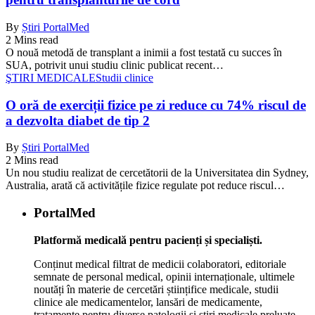
By
Știri PortalMed
2 Mins read
O nouă metodă de transplant a inimii a fost testată cu succes în
SUA, potrivit unui studiu clinic publicat recent…
ŞTIRI MEDICALE
Studii clinice
O oră de exerciții fizice pe zi reduce cu 74% riscul de
a dezvolta diabet de tip 2
By
Știri PortalMed
2 Mins read
Un nou studiu realizat de cercetătorii de la Universitatea din Sydney,
Australia, arată că activitățile fizice regulate pot reduce riscul…
PortalMed
Platformă medicală pentru pacienți și specialiști.
Conținut medical filtrat de medicii colaboratori, editoriale
semnate de personal medical, opinii internaționale, ultimele
noutăți în materie de cercetări științifice medicale, studii
clinice ale medicamentelor, lansări de medicamente,
tratamente pentru diverse patologii și știri medicale preluate