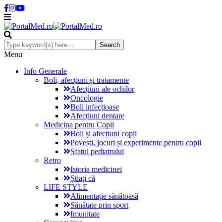
Menu
Info Generale
Boli, afecțiuni și tratamente
Afecțiuni ale ochilor
Oncologie
Boli infecțioase
Afecțiuni dentare
Medicina pentru Copii
Boli și afecțiuni copii
Povești, jocuri și experimente pentru copii
Sfatul pediatrului
Retro
Istoria medicinei
Știați că
LIFE STYLE
Alimentație sănătoasă
Sănătate prin sport
Imunitate