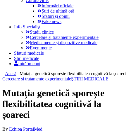
Coronavirus
Informări oficiale
Știri de ultimă oră
Sfaturi și opinii
Fake news
Info Specialişti
Studii clinice
Cercetare și tratamente experimentale
Medicamente și dispozitive medicale
Evenimente
Sfaturi medicale
Ştiri medicale
Intră în cont
Acasă
|
Mutația genetică sporește flexibilitatea cognitivă la șoareci
Cercetare și tratamente experimentale
ŞTIRI MEDICALE
Mutația genetică sporește
flexibilitatea cognitivă la
șoareci
By
Echipa PortalMed