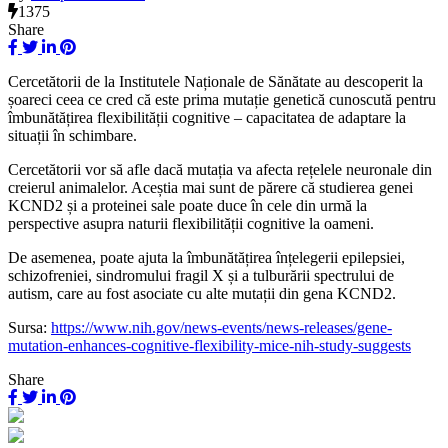
1375
Share
Cercetătorii de
la
Institutele Naționale de Sănătate au descoperit
la
șoareci ceea ce cred că este
prima
mutație genetică cunoscută pentru
îmbunătățirea flexibilității cognitive – capacitatea de adaptare
la
situații în schimbare.
Cercetătorii vor
să
afle dacă mutația
va
afecta
rețelele neuronale din
creierul animalelor. Aceștia
mai
sunt
de părere că studierea genei
KCND2 și a proteinei
sale
poate duce în cele din urmă
la
perspective
asupra
naturii flexibilității cognitive
la
oameni.
De asemenea, poate
ajuta
la
îmbunătățirea înțelegerii epilepsiei,
schizofreniei, sindromului fragil X și a tulburării spectrului de
autism, care au fost asociate cu alte mutații din
gena
KCND2.
Sursa:
https://www.nih.gov/news-events/news-releases/gene-
mutation-enhances-cognitive-flexibility-mice-nih-study-suggests
Share