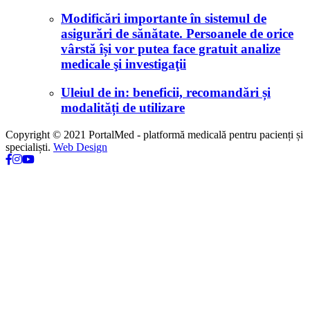
Modificări importante în sistemul de
asigurări de sănătate. Persoanele de orice
vârstă își vor putea face gratuit analize
medicale şi investigaţii
Uleiul de in: beneficii, recomandări și
modalități de utilizare
Copyright © 2021 PortalMed - platformă medicală pentru pacienți și
specialiști.
Web Design