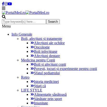
Menu
Info Generale
Boli, afecțiuni și tratamente
Afecțiuni ale ochilor
Oncologie
Boli infecțioase
Afecțiuni dentare
Medicina pentru Copii
Boli și afecțiuni copii
Povești, jocuri și experimente pentru copii
Sfatul pediatrului
Retro
Istoria medicinei
Știați că
LIFE STYLE
Alimentație sănătoasă
Sănătate prin sport
Imunitate