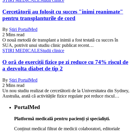
ŞTIRI MEDICALE
Studii clinice
Cercetătorii au folosit cu succes "inimi reanimate"
pentru transplanturile de cord
By
Știri PortalMed
2 Mins read
O nouă metodă de transplant a inimii a fost testată cu succes în
SUA, potrivit unui studiu clinic publicat recent…
ŞTIRI MEDICALE
Studii clinice
O oră de exerciții fizice pe zi reduce cu 74% riscul de
a dezvolta diabet de tip 2
By
Știri PortalMed
2 Mins read
Un nou studiu realizat de cercetătorii de la Universitatea din Sydney,
Australia, arată că activitățile fizice regulate pot reduce riscul…
PortalMed
Platformă medicală pentru pacienți și specialiști.
Conținut medical filtrat de medicii colaboratori, editoriale