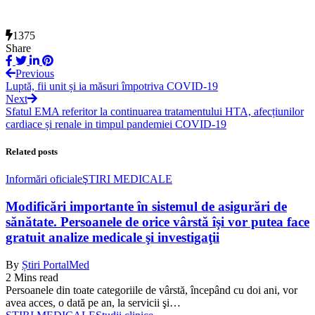
1375
Share
Previous
Luptă, fii unit și ia măsuri împotriva COVID-19
Next
Sfatul EMA referitor la continuarea tratamentului HTA, afecțiunilor
cardiace și renale in timpul pandemiei COVID-19
Related posts
Informări oficiale
ŞTIRI MEDICALE
Modificări importante în sistemul de asigurări de
sănătate. Persoanele de orice vârstă își vor putea face
gratuit analize medicale şi investigaţii
By
Știri PortalMed
2 Mins read
Persoanele din toate categoriile de vârstă, începând cu doi ani, vor
avea acces, o dată pe an, la servicii şi…