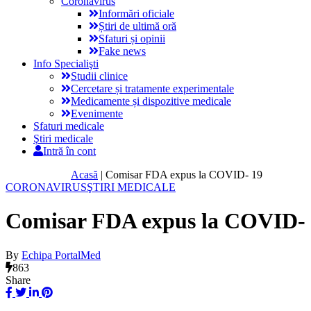
Coronavirus
Informări oficiale
Știri de ultimă oră
Sfaturi și opinii
Fake news
Info Specialişti
Studii clinice
Cercetare și tratamente experimentale
Medicamente și dispozitive medicale
Evenimente
Sfaturi medicale
Ştiri medicale
Intră în cont
Acasă
|
Comisar FDA expus la COVID- 19
CORONAVIRUS
ŞTIRI MEDICALE
Comisar FDA expus la COVID-
By
Echipa PortalMed
863
Share