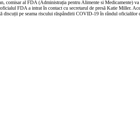
, comisar al FDA (Administrația pentru Alimente si Medicamente) va fi 
 oficialul FDA a intrat în contact cu secretarul de presă Katie Miller. A
ă discuții pe seama riscului răspândirii COVID-19 în rândul oficialilor 