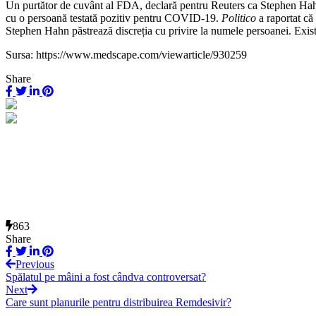
Un purtător de cuvânt al FDA, declară pentru Reuters ca Stephen Hahn
cu o persoană testată pozitiv pentru COVID-19.
Politico
a raportat că
Stephen Hahn păstrează discreția cu privire la numele persoanei. Exist
Sursa: https://www.medscape.com/viewarticle/930259
Share
863
Share
Previous
Spălatul pe mâini a fost cândva controversat?
Next
Care sunt planurile pentru distribuirea Remdesivir?