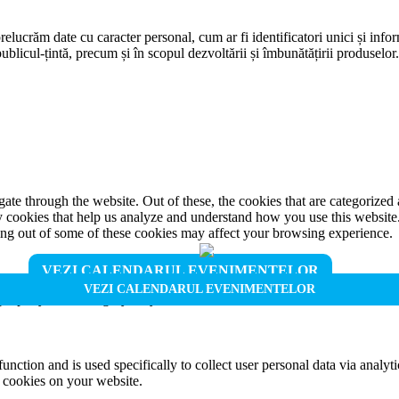
prelucrăm date cu caracter personal, cum ar fi identificatori unici și infor
ublicul-țintă, precum și în scopul dezvoltării și îmbunătățirii produselor
e through the website. Out of these, the cookies that are categorized a
rty cookies that help us analyze and understand how you use this websit
ting out of some of these cookies may affect your browsing experience.
VEZI CALENDARUL EVENIMENTELOR
VEZI CALENDARUL EVENIMENTELOR
properly. This category only includes cookies that ensures basic functio
function and is used specifically to collect user personal data via anal
e cookies on your website.