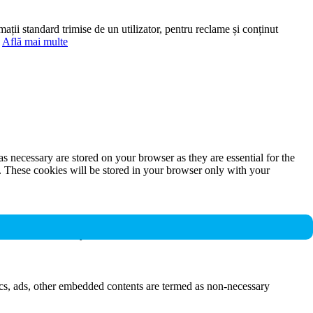
mații standard trimise de un utilizator, pentru reclame și conținut
.
Află mai multe
s necessary are stored on your browser as they are essential for the
e. These cookies will be stored in your browser only with your
nalities and security features of the website. These cookies do not
ytics, ads, other embedded contents are termed as non-necessary