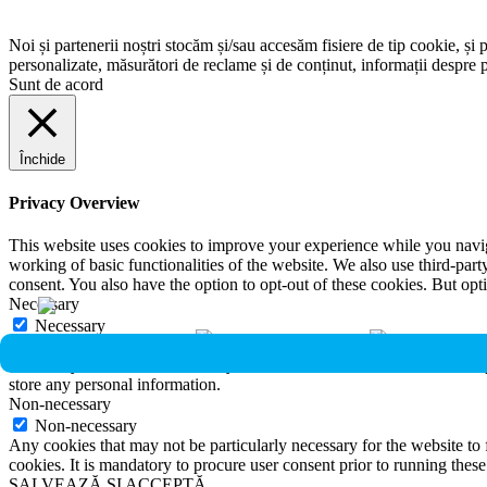
Noi și partenerii noștri stocăm și/sau accesăm fisiere de tip cookie, și 
personalizate, măsurători de reclame și de conținut, informații despre p
Sunt de acord
Închide
Privacy Overview
This website uses cookies to improve your experience while you navigat
working of basic functionalities of the website. We also use third-pa
consent. You also have the option to opt-out of these cookies. But op
Necessary
Necessary
Întotdeauna activate
Necessary cookies are absolutely essential for the website to function 
store any personal information.
Non-necessary
Non-necessary
Any cookies that may not be particularly necessary for the website to 
cookies. It is mandatory to procure user consent prior to running thes
SALVEAZĂ ȘI ACCEPTĂ