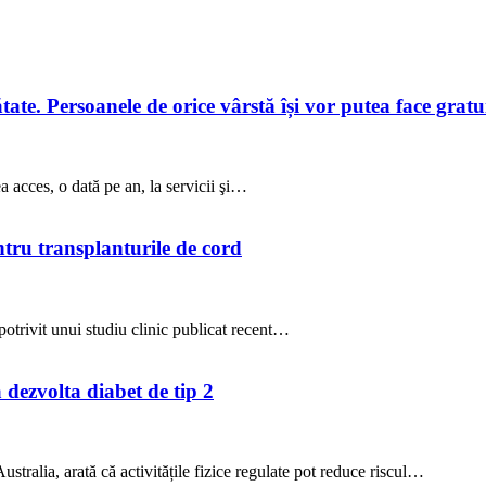
te. Persoanele de orice vârstă își vor putea face gratuit
a acces, o dată pe an, la servicii şi…
ntru transplanturile de cord
potrivit unui studiu clinic publicat recent…
a dezvolta diabet de tip 2
stralia, arată că activitățile fizice regulate pot reduce riscul…