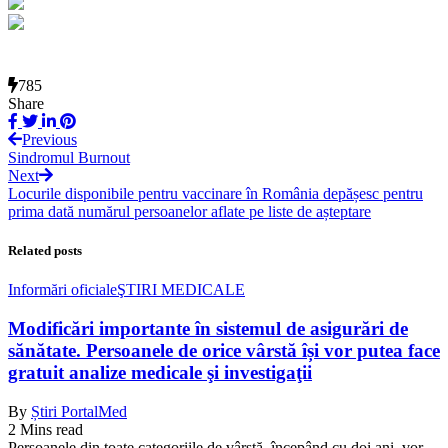
785
Share
Previous
Sindromul Burnout
Next
Locurile disponibile pentru vaccinare în România depășesc pentru
prima dată numărul persoanelor aflate pe liste de așteptare
Related posts
Informări oficiale
ŞTIRI MEDICALE
Modificări importante în sistemul de asigurări de
sănătate. Persoanele de orice vârstă își vor putea face
gratuit analize medicale şi investigaţii
By
Știri PortalMed
2 Mins read
Persoanele din toate categoriile de vârstă, începând cu doi ani, vor