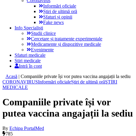
Coronavirus
Informări oficiale
Știri de ultimă oră
Sfaturi și opinii
Fake news
Info Specialişti
Studii clinice
Cercetare și tratamente experimentale
Medicamente și dispozitive medicale
Evenimente
Sfaturi medicale
Ştiri medicale
Intră în cont
Acasă
|
Companiile private își vor putea vaccina angajații la sediu
CORONAVIRUS
Informări oficiale
Știri de ultimă oră
ŞTIRI
MEDICALE
Companiile private își vor
putea vaccina angajații la sediu
By
Echipa PortalMed
785