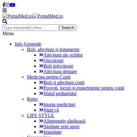
Menu
Info Generale
Boli, afecțiuni și tratamente
Afecțiuni ale ochilor
Oncologie
Boli infecțioase
Afecțiuni dentare
Medicina pentru Copii
Boli și afecțiuni copii
Povești, jocuri și experimente pentru copii
Sfatul pediatrului
Retro
Istoria medicinei
Știați că
LIFE STYLE
Alimentație sănătoasă
Sănătate prin sport
Imunitate