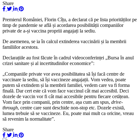
Share
Premierul României, Florin Cîțu, a declarat că pe lista priorităților pe
timp de pandemie se află și acordarea posibilității companiilor
private de a-și vaccina propriii angajați la sediu.
De asemenea, se ia în calcul extinderea vaccinării și la membrii
familiilor acestora.
Declarațiile au fost făcute în cadrul videoconferinței „Bursa în anul
crizei sanitare și al incertitudinilor economice”:
„Companiile private vor avea posibilitatea să își facă centre de
vaccinare la sediu, să își vaccineze angajații. Vom vedea, poate
putem să extindem și la membrii familiei, vedem care va fi forma
finală. Dar cert este că vom face vaccinul cât mai accesibil. Deci
dozele de vaccin vor fi cât mai accesibile pentru fiecare cetățean.
Vom face prin companii, prin centre, așa cum am spus,
drive-
through
, centre care sunt deschide non-stop etc. Dozele există,
lumea trebuie să se vaccineze. Eu, poate mai mult ca oricine, vreau
să revenim la normalitate”.
Share